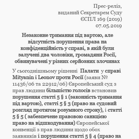
Прес-реліз,
виданий Секретарем Суду
ЄСПЛ 169 (2019)
07.05.2019
Незаконне тримання під вартою, але
відсутність порушення права на
конфіденційність у справі, в якій були
залучені два чоловіки, громадяни Росії,
обвинувачені у різних серйозних злочинах
У сьогоднішньому рішенні
Палати
у
справі
Mityanin
і
Leonov
проти Росії
(заяви №
11436/06 та 22912/06) Європейський суд з
прав людини
більшістю голосів
встановив
порушення статті 5 § 1 (законність тримання
під вартою), статті 5 § 3 (право на судовий
розгляд протягом розумного строку),
і
статті
5 § 5 ( забезпечене правовою санкцією
право на відшкодування)
Європейської
конвенції з прав людини щодо обох
заявників
і порушення статті 5 § 4 (право на