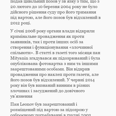
подав цивільний позов у зв’язку з тим, що з
20 лютого до 10 березня 2004 року не було
дійсного рішення суду про його тримання
під вартою, але його позов був відхилений в
2012 році.
У січні 2008 року органи влади відкрили
кримінальне провадження як проти
заявників, так і проти інших осіб за
створення і функціонування «злочинної
спільноти». В статті в газеті того місяця пан
Mityanin згадувався як підозрюваний і була
опублікована фотокартка з ним та іншими
заарештованими особами. Він відкрив
провадження про наклеп проти газети, але
його позов був відхилений. У червні 2014
року він був визнаний винним в різних
злочинах і засуджений до довічного
ув’язнення
Пан Leonov був заарештований і
розміщений під вартою за підозрою у
озброєному пограбуванні в грудні 2003