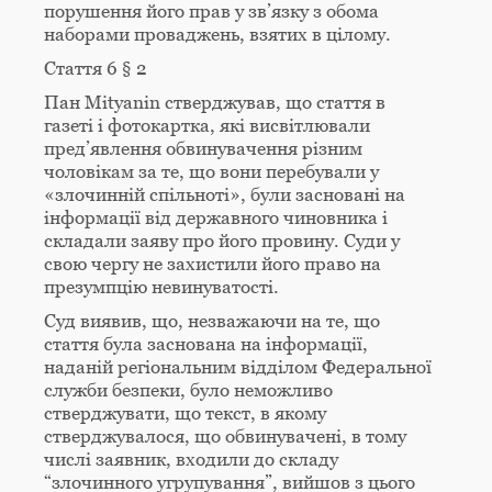
порушення його прав у зв’язку з обома
наборами проваджень, взятих в цілому.
Стаття 6 § 2
Пан Mityanin стверджував, що стаття в
газеті і фотокартка, які висвітлювали
пред’явлення обвинувачення різним
чоловікам за те, що вони перебували у
«злочинній спільноті», були засновані на
інформації від державного чиновника і
складали заяву про його провину. Суди у
свою чергу не захистили його право на
презумпцію невинуватості.
Суд виявив, що, незважаючи на те, що
стаття була заснована на інформації,
наданій регіональним відділом Федеральної
служби безпеки, було неможливо
стверджувати, що текст, в якому
стверджувалося, що обвинувачені, в тому
числі заявник, входили до складу
“злочинного угрупування”, вийшов з цього