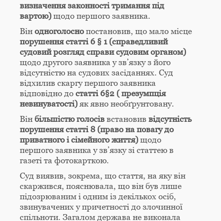
визначення законності тримання під
вартою)
щодо першого заявника.
Він
одноголосно
постановив, що мало місце
порушення статті 6 § 1 (справедливий
судовий розгляд справи судовим органом)
щодо другого заявника у зв’язку з його
відсутністю на судових засіданнях. Суд
відхилив скаргу першого заявника
відповідно до
статті 6§2 (
презумпція
невинуватості)
як явно необґрунтовану.
Він
більшістю голосів
встановив
відсутність
порушення статті 8 (право на повагу до
приватного і
сімейного життя)
щодо
першого заявника у зв’язку зі статтею в
газеті та фотокарткою.
Суд виявив, зокрема, що стаття, на яку він
скаржився, пояснювала, що він був лише
підозрюваним і одним із декількох осіб,
звинувачених у причетності до злочинної
спільноти. Загалом держава не виконала