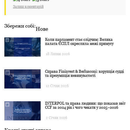
Залиш коментарій
Збережи собі:
Нове
Коли парламент стає слідчим: Велика
палата ЄСПЛ окреслила межі примусу
18 Липня 2026
Справа Fininvest & Berlusconi: корупція судді
та презумпція невинуватості
12 Січня 2026
INTERPOL та права людини: що показав звіт
CCF за 2024 рік і чого чекати у 2025–2026
2 Січня 2026