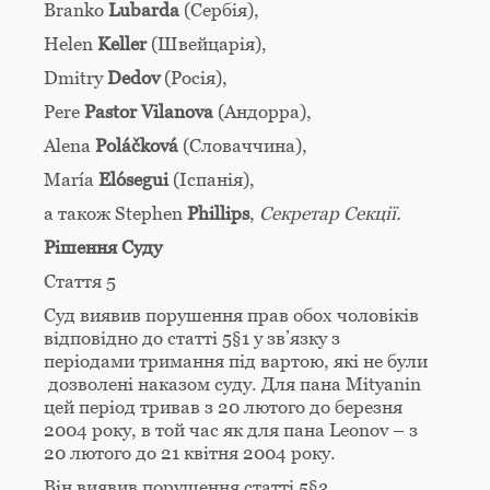
Branko
Lubarda
(Сербія),
Helen
Keller
(Швейцарія),
Dmitry
Dedov
(Росія),
Pere
Pastor Vilanova
(Aндорра),
Alena
Poláčková
(Словаччина),
María
Elósegui
(Іспанія),
а також Stephen
Phillips
,
Секретар Секції.
Рішення Суду
Стаття 5
Суд виявив порушення прав обох чоловіків
відповідно до статті 5§1 у зв’язку з
періодами тримання під вартою, які не були
дозволені наказом суду. Для пана Mityanin
цей період тривав з 20 лютого до березня
2004 року, в той час як для пана Leonov – з
20 лютого до 21 квітня 2004 року.
Він виявив порушення статті 5§3