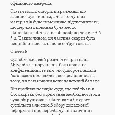
офіційного джерела.
Стаття могла створити враження, що
заявник був винним, але з доступних
матеріалів було неможливо підтвердити те,
що держава повинна була нести
відповідальність за це відповідно до статті 6
§ 2. Таким чином, ця частина скарги була
неприйнятною як явно необґрунтована.
Стаття 8
Суд обмежив свій розгляд скарги пана
Mityanin на порушення його права на
конфіденційність тим, як суди розглядали
його позов про наклеп, зосередившись на
тому, чи встановили вони належний баланс.
Він прийняв позицію суду, що публікація
фотокартки без отримання необхідної згоди
була обґрунтована підставами інтересу
суспільства як спосіб збору додаткової
інформації про передбачувані злочини і