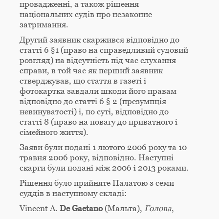
провадженні, а також рішення
національних судів про незаконне
затримання.
Другий заявник скаржився відповідно до
статті 6 §1 (право на справедливий судовий
розгляд) на відсутність під час слухання
справи, в той час як перший заявник
стверджував, що стаття в газеті і
фотокартка завдали шкоди його правам
відповідно до статті 6 § 2 (презумпція
невинуватості) і, по суті, відповідно до
статті 8 (право на повагу до приватного і
сімейного життя).
Заяви були подані 1 лютого 2006 року та 10
травня 2006 року, відповідно. Наступні
скарги були подані між 2006 і 2013 роками.
Рішення було прийняте Палатою з семи
суддів в наступному складі:
Vincent A.
De Gaetano
(Mальта),
Голова
,