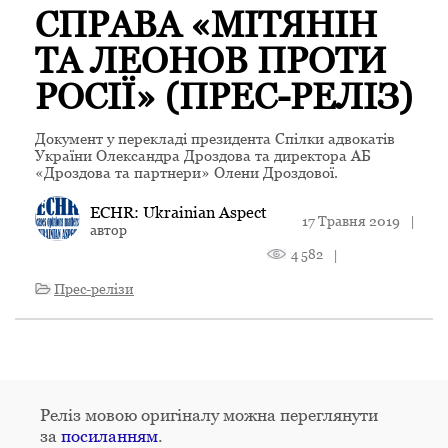
СПРАВА «МІТЯНІН
ТА ЛЕОНОВ ПРОТИ
РОСІЇ» (ПРЕС-РЕЛІЗ)
Документ у перекладі президента Спілки адвокатів
України Олександра Дроздова та директора АБ
«Дроздова та партнери» Олени Дроздової.
ECHR: Ukrainian Aspect
17 Травня 2019
|
автор
4 582
|
Прес-релізи
Реліз мовою оригіналу можна переглянути
за
посиланням
.