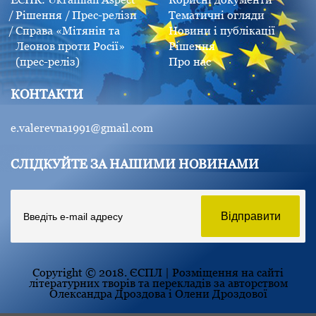
Рішення
Прес-релізи
Тематичні огляди
Справа «Мітянін та
Новини і публікації
Леонов проти Росії»
Рішення
(прес-реліз)
Про нас
КОНТАКТИ
e.valerevna1991@gmail.com
СЛІДКУЙТЕ ЗА НАШИМИ НОВИНАМИ
Copyright © 2018. ЄСПЛ | Розміщення на сайті
літературних творів та перекладів за авторством
Олександра Дроздова і Олени Дроздової