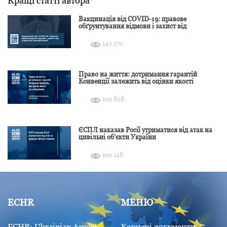
Кращі статті автора
Вакцинація від COVID-19: правове
обґрунтування відмови і захист від
подальшої дискримінації
142 170
Право на життя: дотримання гарантій
Конвенції залежить від оцінки якості
розслідування
100 828
ЄСПЛ наказав Росії утриматися від атак на
цивільні об’єкти України
100 148
ECHR
МЕНЮ
ECHR: Ukrainian Aspect
Корисні документи