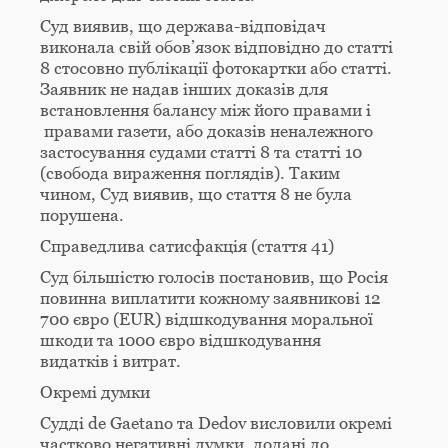
Суд виявив, що держава-відповідач
виконала свій обов’язок відповідно до статті
8 стосовно публікації фотокартки або статті.
Заявник не надав інших доказів для
встановлення балансу між його правами і
правами газети, або доказів неналежного
застосування судами статті 8 та статті 10
(свобода вираження поглядів). Таким
чином, Суд виявив, що стаття 8 не була
порушена.
Справедлива сатисфакція (стаття 41)
Суд більшістю голосів постановив, що Росія
повинна виплатити кожному заявникові 12
700 євро (EUR) відшкодування моральної
шкоди та 1000 євро відшкодування
видатків і витрат.
Окремі думки
Судді de Gaetano та Dedov висловили окремі
частково негативні думки, додані до