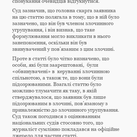
спонукання очевидців відгукнутися.
Суд зазначив, що головна скарга заявника
на цю статтю полягала в тому, що в ній було
зазначено, що він був членом злочинного
угрупування, і він визнав, що таке
формулювання могло викликати в нього
занепокоєння, оскільки він був
звинувачений у пов’язаним з цим злочині.
Проте в статті було чітко визначено, що
особи, які були заарештовані, були
«обвинувачені» в керуванні злочинною
спільнотою, а також те, що вони були
підозрюваними. Взагалі статтю було
можливо тлумачити як таку, в якій
стверджувалося, що заявник був лише
підозрюваним в злочині, пов’язаному з
приналежністю до злочинного угрупування.
Суд також погодився з оцінюванням
національних судів стосовно того, що
журналіст сумлінно покладався на офіційне
джерело для частин статті.