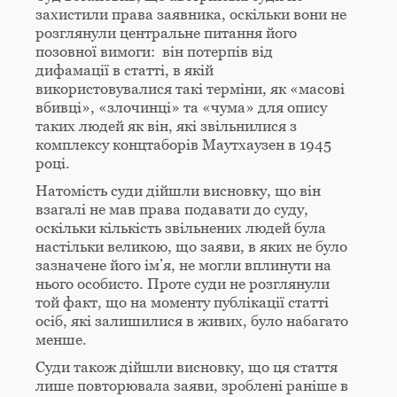
захистили права заявника, оскільки вони не
розглянули центральне питання його
позовної вимоги: він потерпів від
дифамації в статті, в якій
використовувалися такі терміни, як «масові
вбивці», «злочинці» та «чума» для опису
таких людей як він, які звільнилися з
комплексу концтаборів Маутхаузен в 1945
році.
Натомість суди дійшли висновку, що він
взагалі не мав права подавати до суду,
оскільки кількість звільнених людей була
настільки великою, що заяви, в яких не було
зазначене його ім’я, не могли вплинути на
нього особисто. Проте суди не розглянули
той факт, що на моменту публікації статті
осіб, які залишилися в живих, було набагато
менше.
Суди також дійшли висновку, що ця стаття
лише повторювала заяви, зроблені раніше в