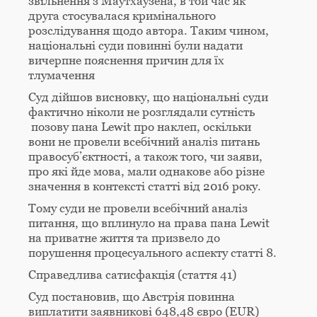
звільнення з Маутхаузена, в той час як
друга стосувалася кримінального
розслідування щодо автора. Таким чином,
національні суди повинні були надати
вичерпне пояснення причин для їх
тлумачення
Суд дійшов висновку, що національні суди
фактично ніколи не розглядали сутність
позову пана Lewit про наклеп, оскільки
вони не провели всебічний аналіз питань
правосуб’єктності, а також того, чи заяви,
про які йде мова, мали однакове або різне
значення в контексті статті від 2016 року.
Тому суди не провели всебічний аналіз
питання, що вплинуло на права пана Lewit
на приватне життя та призвело до
порушення процесуального аспекту статті 8.
Справедлива сатисфакція (стаття 41)
Суд постановив, що Австрія повинна
виплатити заявникові 648,48 євро (EUR)