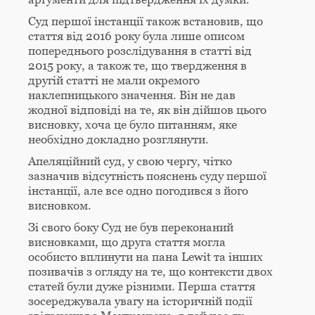
Суд першої інстанції також встановив, що
стаття від 2016 року була лише описом
попереднього розслідування в статті від
2015 року, а також те, що твердження в
другій статті не мали окремого
наклепницького значення. Він не дав
жодної відповіді на те, як він дійшов цього
висновку, хоча це було питанням, яке
необхідно докладно розглянути.
Апеляційний суд, у свою чергу, чітко
зазначив відсутність пояснень суду першої
інстанції, але все одно погодився з його
висновком.
Зі свого боку Суд не був переконаний
висновками, що друга стаття могла
особисто вплинути на пана Lewit та інших
позивачів з огляду на те, що контексти двох
статей були дуже різними. Перша стаття
зосереджувала увагу на історичній події