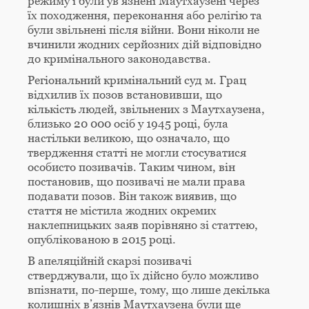
режиму і були ув’язнені Маутхаузені через
їх походження, переконання або релігію та
були звільнені після війни. Вони ніколи не
вчинили жодних серйозних дій відповідно
до кримінального законодавства.
Регіональний кримінальний суд м. Грац
відхилив їх позов встановивши, що
кількість людей, звільнених з Маутхаузена,
близько 20 000 осіб у 1945 році, була
настільки великою, що означало, що
твердження статті не могли стосуватися
особисто позивачів. Таким чином, він
постановив, що позивачі не мали права
подавати позов. Він також виявив, що
стаття не містила жодних окремих
наклепницьких заяв порівняно зі статтею,
опублікованою в 2015 році.
В апеляційній скарзі позивачі
стверджували, що їх дійсно було можливо
впізнати, по-перше, тому, що лише декілька
колишніх в’язнів Маутхаузена були ще