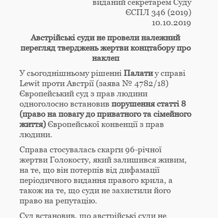
виданий секретарем Суду
ЄСПЛ 346 (2019)
10.10.2019
Австрійські суди не провели належний
перегляд тверджень жертви концтабору про
наклеп
У сьогоднішньому рішенні
Палати
у справі
Lewit проти Австрії (заява № 4782/18)
Європейський суд з прав людини
одноголосно встановив
порушення статті 8
(право на повагу до приватного та сімейного
життя)
Європейської конвенції з прав
людини.
Справа стосувалась скарги 96-річної
жертви Голокосту, який залишився живим,
на те, що він потерпів від дифамації
періодичного видання правого крила, а
також на те, що суди не захистили його
право на репутацію.
Суд встановив, що австрійські суди не