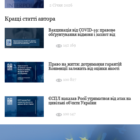
2 Січня 2026
Кращі статті автора
Вакцинація від COVID-19: правове
обґрунтування відмови і захист від
подальшої дискримінації
142 169
Право на життя: дотримання гарантій
Конвенції залежить від оцінки якості
розслідування
100 827
ЄСПЛ наказав Росії утриматися від атак на
цивільні об’єкти України
100 147