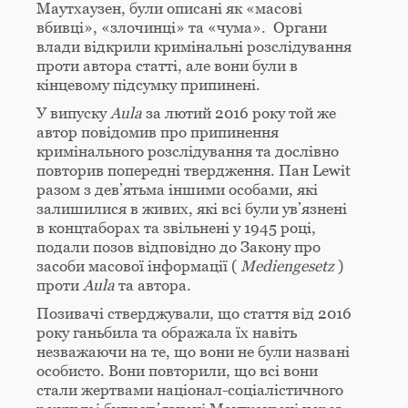
Маутхаузен, були описані як «масові
вбивці», «злочинці» та «чума». Органи
влади відкрили кримінальні розслідування
проти автора статті, але вони були в
кінцевому підсумку припинені.
У випуску
Aula
за лютий 2016 року той же
автор повідомив про припинення
кримінального розслідування та дослівно
повторив попередні твердження. Пан Lewit
разом з дев’ятьма іншими особами, які
залишилися в живих, які всі були ув’язнені
в концтаборах та звільнені у 1945 році,
подали позов відповідно до Закону про
засоби масової інформації (
Mediengesetz
)
проти
Aula
та автора.
Позивачі стверджували, що стаття від 2016
року ганьбила та ображала їх навіть
незважаючи на те, що вони не були названі
особисто. Вони повторили, що всі вони
стали жертвами націонал-соціалістичного