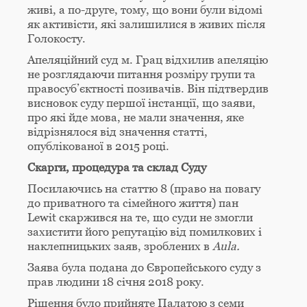
живі, а по-друге, тому, що вони були відомі
як активісти, які залишилися в живих після
Голокосту.
Апеляційний суд м. Грац відхилив апеляцію
не розглядаючи питання розміру групи та
правосуб’єктності позивачів. Він підтвердив
висновок суду першої інстанції, що заяви,
про які йде мова, не мали значення, яке
відрізнялося від значення статті,
опублікованої в 2015 році.
Скарги, процедура та склад Суду
Посилаючись на статтю 8 (право на повагу
до приватного та сімейного життя) пан
Lewit скаржився на те, що суди не змогли
захистити його репутацію від помилкових і
наклепницьких заяв, зроблених в
Aula
.
Заява була подана до Європейського суду з
прав людини 18 січня 2018 року.
Рішення було прийняте Палатою з семи