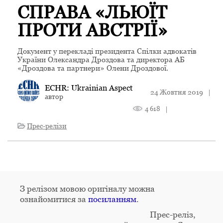
СПРАВА «ЛЬЮЇТ
ПРОТИ АВСТРІЇ»
Документ у перекладі президента Спілки адвокатів
України Олександра Дроздова та директора АБ
«Дроздова та партнери» Олени Дроздової.
ECHR: Ukrainian Aspect
24 Жовтня 2019
|
автор
4 618
|
Прес-релізи
З релізом мовою оригіналу можна
ознайомитися за
посиланням
.
Прес-реліз,