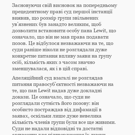
Засновуючи свій висновок на попередньому
прецедентному праві суд першої інстанції
виявив, що розмір групи звільнених
ув’язнених був занадто великим, щоб
дозволити встановити особу пана Lewit, що
означало, що він не мав права подавати
позов. Це відбулося незважаючи на те, що
суди раніше ніколи не розглядали дуже
конкретне питання впливу заяви на групу
осіб, кількість яких з часом значно
зменшувалася, як і в цій справі.
Апеляційний суд взагалі не розглядав
питання правосуб’єктності незважаючи на
те, що пан Lewit надав дуже докладні
докази. Це означало, що суди не
розглядали сутність його позову: він
особисто постраждав від дифамації в
заявах, оскільки лише дуже невелика
кількість членів групи були все ще живими.
Суди не надали відповідні та достатні
аргументи для підтвердження їх думки.