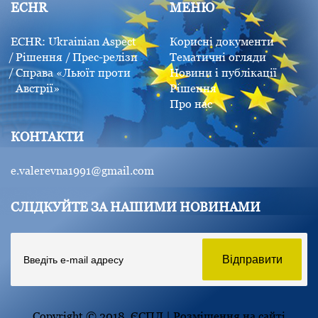
ECHR
МЕНЮ
ECHR: Ukrainian Aspect
Корисні документи
Рішення
Прес-релізи
Тематичні огляди
Справа «Льюїт проти
Новини і публікації
Австрії»
Рішення
Про нас
КОНТАКТИ
e.valerevna1991@gmail.com
СЛІДКУЙТЕ ЗА НАШИМИ НОВИНАМИ
Copyright © 2018. ЄСПЛ | Розміщення на сайті