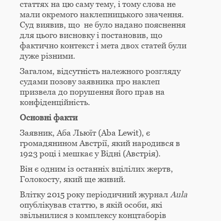
статтях на цю саму тему, і тому слова не
мали окремого наклепницького значення.
Суд виявив, що не було надано пояснення
для цього висновку і постановив, що
фактично контекст і мета двох статей були
дуже різними.
Загалом, відсутність належного розгляду
судами позову заявника про наклеп
призвела до порушення його прав на
конфіденційність.
Основні факти
Заявник, Аба Льюїт (Aba Lewit), є
громадянином Австрії, який народився в
1923 році і мешкає у Відні (Австрія).
Він є одним із останніх вцілілих жертв,
Голокосту, який ще живий.
Влітку 2015 року періодичний журнал
Aula
опублікував статтю, в якій особи, які
звільнилися з комплексу концтаборів