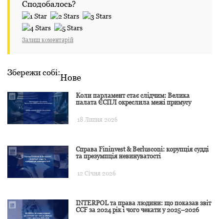
Сподобалось?
Залиш коментарій
Збережи собі:
Нове
Коли парламент стає слідчим: Велика
палата ЄСПЛ окреслила межі примусу
18 Липня 2026
Справа Fininvest & Berlusconi: корупція судді
та презумпція невинуватості
12 Січня 2026
INTERPOL та права людини: що показав звіт
CCF за 2024 рік і чого чекати у 2025–2026