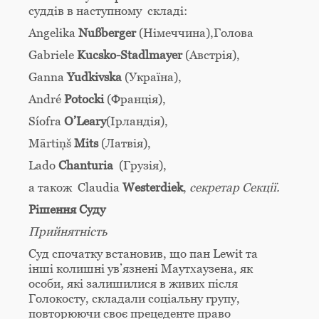
суддів в наступному складі:
Angelika
Nußberger
(Німеччина),Голова
Gabriele
Kucsko-Stadlmayer
(Австрія),
Ganna
Yudkivska
(Україна),
André
Potocki
(Франція),
Síofra
O’Leary
(Ірландія),
Mārtiņš
Mits
(Латвія),
Lado
Chanturia
(Грузія),
а також Claudia
Westerdiek
,
секретар Секції
.
Рішення Суду
Прийнятність
Суд спочатку встановив, що пан Lewit та
інші колишні ув’язнені Маутхаузена, як
особи, які залишилися в живих після
Голокосту, складали соціальну групу,
повторюючи своє прецеденте право