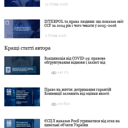
12 Січня 2026
INTERPOL та права людини: що показав звіт
CCF за 2024 рік і чого чекати у 2025–2026
2 Січня 2026
Кращі статті автора
Вакцинація від COVID-19: правове
обґрунтування відмови і захист від
подальшої дискримінації
142 171
Право на життя: дотримання гарантій
Конвенції залежить від оцінки якості
розслідування
100 830
ЄСПЛ наказав Росії утриматися від атак на
цивільні об’єкти України