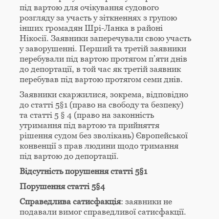
під вартою для очікування судового
розгляду за участь у зіткненнях з групою
інших громадян Шрі-Ланка в районі
Нікосії. Заявники заперечували свою участь
у заворушенні. Перший та третій заявники
перебували під вартою протягом п’яти днів
до депортації, в той час як третій заявник
перебував під вартою протягом семи днів.
Заявники скаржилися, зокрема, відповідно
до статті 5§1 (право на свободу та безпеку)
та статті 5 § 4 (право на законність
утримання під вартою та прийняття
рішення судом без зволікань) Європейської
конвенції з прав людини щодо тримання
під вартою до депортації.
Відсутність порушення статті 5§1
Порушення статті 5§4
Справедлива сатисфакція
: заявники не
подавали вимог справедливої сатисфакції.