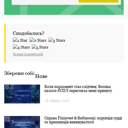
Сподобалось?
Залиш коментарій
Збережи собі:
Нове
Коли парламент стає слідчим: Велика
палата ЄСПЛ окреслила межі примусу
18 Липня 2026
Справа Fininvest & Berlusconi: корупція судді
та презумпція невинуватості