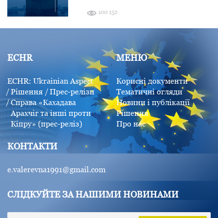
100 152
ECHR
МЕНЮ
ECHR: Ukrainian Aspect
Корисні документи
Рішення
Прес-релізи
Тематичні огляди
Справа «Кахадава
Новини і публікації
Арахчіг та інші проти
Рішення
Кіпру» (прес-реліз)
Про нас
КОНТАКТИ
e.valerevna1991@gmail.com
СЛІДКУЙТЕ ЗА НАШИМИ НОВИНАМИ