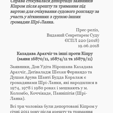
Справа
стосувалася депортації заявників
Кіпром після арешту та тримання під
вартою для очікування судового розгляду за
участь у зіткненнях з групою інших
громадян Шрі-Ланка.
Прес-реліз,
Виданий Секретарем Суду
ЄСПЛ 220 (2018)
19.06.2018
Кахадава Арахчіг та інші проти Кіпру
(заяви 16870/11, 16874/11 та 16879/11)
Заявники, Дон Удіта Нірошана Кахадава
Арахчіг, Дегіваладж Шехан Фернандо та
Душан Аруна Шанті Будда Коралаж є
громадянами Шрі-Ланки, які народилися в
1974, 1978 і 1980 роках і мешкають у м.
Коломбо, Коччікаде, Панніпітія (Шрі-
Ланка).
Всі три чоловіка були депортовані Кіпром у
січні 2011 року після арешту та тримання