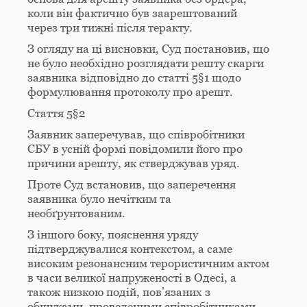
коли він фактично був заарештований
через три тижні після теракту.
З огляду на ці висновки, Суд постановив, що
не було необхідно розглядати решту скарги
заявника відповідно до статті 5§1 щодо
формулювання протоколу про арешт.
Стаття 5§2
Заявник заперечував, що співробітники
СБУ в усній формі повідомили його про
причини арешту, як стверджував уряд.
Проте Суд встановив, що заперечення
заявника було нечітким та
необґрунтованим.
З іншого боку, пояснення уряду
підтверджувалися контекстом, а саме
високим резонансним терористичним актом
в часи великої напруженості в Одесі, а
також низкою подій, пов’язаних з
обшуками, проведеними співробітниками