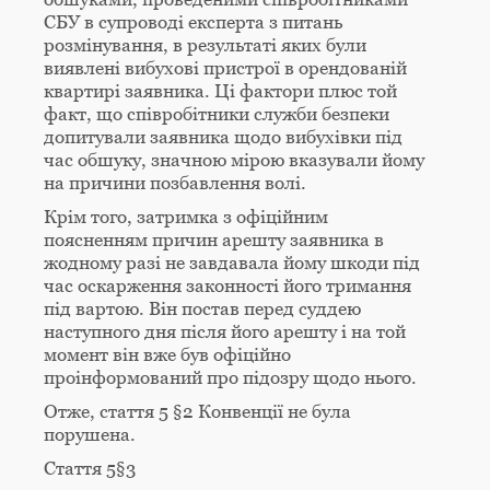
СБУ в супроводі експерта з питань
розмінування, в результаті яких були
виявлені вибухові пристрої в орендованій
квартирі заявника. Ці фактори плюс той
факт, що співробітники служби безпеки
допитували заявника щодо вибухівки під
час обшуку, значною мірою вказували йому
на причини позбавлення волі.
Крім того, затримка з офіційним
поясненням причин арешту заявника в
жодному разі не завдавала йому шкоди під
час оскарження законності його тримання
під вартою. Він постав перед суддею
наступного дня після його арешту і на той
момент він вже був офіційно
проінформований про підозру щодо нього.
Отже, стаття 5 §2 Конвенції не була
порушена.
Стаття 5§3