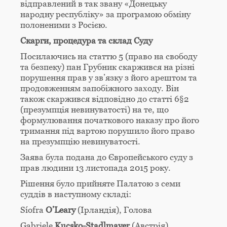
відправлений в так звану «Донецьку
народну республіку» за програмою обміну
полоненими з Росією.
Скарги, процедура та склад Суду
Посилаючись на статтю 5 (право на свободу
та безпеку) пан Грубник скаржився на різні
порушення прав у зв’язку з його арештом та
продовженням запобіжного заходу. Він
також скаржився відповідно до статті 6§2
(презумпція невинуватості) на те, що
формулювання початкового наказу про його
тримання під вартою порушило його право
на презумпцію невинуватості.
Заява була подана до Європейського суду з
прав людини 13 листопада 2015 року.
Рішення було прийняте Палатою з семи
суддів в наступному складі:
Síofra
O’Leary
(Ірландія), Голова
Gabriele
Kucsko-Stadlmayer
(Австрія),