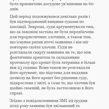
було призначене досудове ув’язнення на 60
днів.
Цей період подовжувався декілька разів і
був підтверджений вищими судами по
апеляції. Зокрема, суди аргументували тим,
що за законом застава не була передбачена
для терористичних злочинів, а також тим,
що існував ризик втечі заявника і він міг
повторно скоїти злочин. Суди не
розглядали скаргу заявника на те, що між
фактичним арештом та складанням
протоколу про арешт була затримка в більш
ніж 23 години. Вони також не розглядали
його аргумент, що підстава для надання
дозволу на його арешт без рішення суду,
підкреслена у звіті, а саме те, що злочин був
щойно скоєний, не була застосовною в його
справі.
Згідно з повідомленнями ЗМІ 29 грудня
2019 року заявник був звільнений та