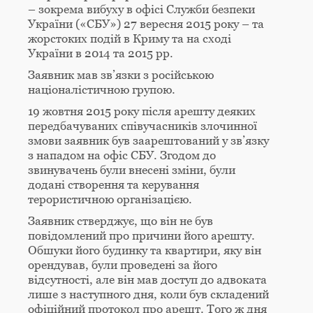
– зокрема вибуху в офісі Служби безпеки
України («СБУ») 27 вересня 2015 року – та
жорстоких подій в Криму та на сході
України в 2014 та 2015 рр.
Заявник мав зв’язки з російською
націоналістичною групою.
19 жовтня 2015 року після арешту деяких
передбачуваних співучасників злочинної
змови заявник був заарештований у зв’язку
з нападом на офіс СБУ. Згодом до
звинувачень були внесені зміни, були
додані створення та керування
терористичною організацією.
Заявник стверджує, що він не був
повідомлений про причини його арешту.
Обшуки його будинку та квартири, яку він
орендував, були проведені за його
відсутності, але він мав доступ до адвоката
лише з наступного дня, коли був складений
офіційний протокол про арешт. Того ж дня