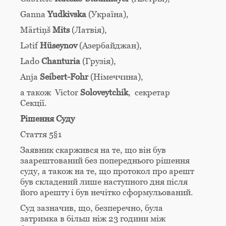
Ganna
Yudkivska
(Україна),
Mārtiņš
Mits
(Латвія),
Lәtif
Hüseynov
(Азербайджан),
Lado
Chanturia
(Грузія),
Anja
Seibert-Fohr
(Німеччина),
а також Victor
Soloveytchik
, секретар
Секції.
Рішення Суду
Стаття 5§1
Заявник скаржився на те, що він був
заарештований без попереднього рішення
суду, а також на те, що протокол про арешт
був складений лише наступного дня після
його арешту і був нечітко сформульований.
Суд зазначив, що, безперечно, була
затримка в більш ніж 23 години між