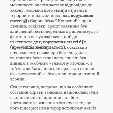
можливості внести заставу відповідно до
закону, оскільки його звинувачували в
терористичних злочинах;
два порушення
статті 5§1
Європейської Конвенції з прав
людини, оскільки арешт заявника був
здійснений без попереднього рішення суду і
фактично не був зафіксований до
наступного дня;
порушення статті 6§2
(презумпція невинуватості),
оскільки в
початковому наказі про його досудове
ув’язнення було зазначено, що він був
винним в особливо «тяжкому злочині», в
той час як його лише підозрювали і він не
був засуджений за будь-який терористичний
злочин.
Суд встановив, зокрема, що за особливих
обставин справи заявника національні суди
надали достатні причини для його
досудового ув’язнення з огляду на те, що
його підозрювали в терористичному акті із