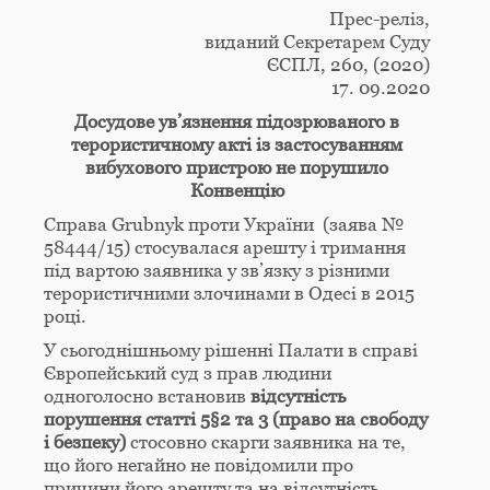
Прес-реліз,
виданий Секретарем Суду
ЄСПЛ, 260, (2020)
17. 09.2020
Досудове ув’язнення підозрюваного в
терористичному акті із застосуванням
вибухового пристрою не порушило
Конвенцію
Справа Grubnyk проти України (заява №
58444/15) стосувалася арешту і тримання
під вартою заявника у зв’язку з різними
терористичними злочинами в Одесі в 2015
році.
У сьогоднішньому рішенні Палати в справі
Європейський суд з прав людини
одноголосно встановив
відсутність
порушення статті 5§2 та 3 (право на свободу
і безпеку)
стосовно скарги заявника на те,
що його негайно не повідомили про
причини його арешту та на відсутність