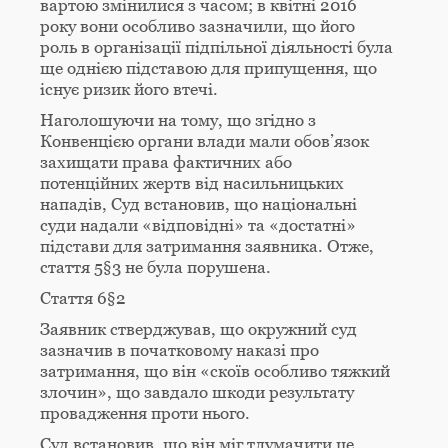
вартою змінилися з часом; в квітні 2016
року вони особливо зазначили, що його
роль в організації підпільної діяльності була
ще однією підставою для припущення, що
існує ризик його втечі.
Наголошуючи на тому, що згідно з
Конвенцією органи влади мали обов’язок
захищати права фактичних або
потенційних жертв від насильницьких
нападів, Суд встановив, що національні
суди надали «відповідні» та «достатні»
підстави для затримання заявника. Отже,
стаття 5§3 не була порушена.
Стаття 6§2
Заявник стверджував, що окружний суд
зазначив в початковому наказі про
затримання, що він «скоїв особливо тяжкий
злочин», що завдало шкоди результату
провадження проти нього.
Суд встановив, що він міг тлумачити це