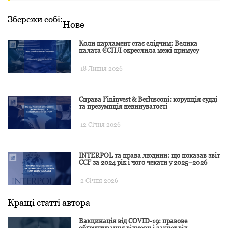
Збережи собі:
Нове
Коли парламент стає слідчим: Велика
палата ЄСПЛ окреслила межі примусу
18 Липня 2026
Справа Fininvest & Berlusconi: корупція судді
та презумпція невинуватості
12 Січня 2026
INTERPOL та права людини: що показав звіт
CCF за 2024 рік і чого чекати у 2025–2026
2 Січня 2026
Кращі статті автора
Вакцинація від COVID-19: правове
обґрунтування відмови і захист від