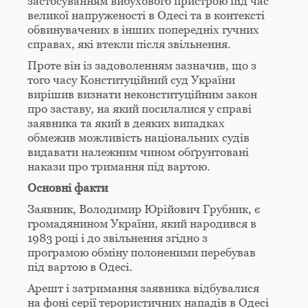
застосуванням вибухового пристрою під час
великої напруженості в Одесі та в контексті
обвинувачених в інших попередніх гучних
справах, які втекли після звільнення.
Проте він із задоволенням зазначив, що з
того часу Конституційний суд України
вирішив визнати неконституційним закон
про заставу, на який посилалися у справі
заявника та який в деяких випадках
обмежив можливість національних судів
видавати належним чином обґрунтовані
накази про тримання під вартою.
Основні факти
Заявник, Володимир Юрійович Грубник, є
громадянином України, який народився в
1983 році і до звільнення згідно з
програмою обміну полоненими перебував
під вартою в Одесі.
Арешт і затримання заявника відбувалися
на фоні серії терористичних нападів в Одесі