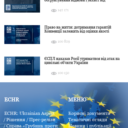
подальшої дискримінації
142 171
Право на життя: дотримання гарантій
Конвенції залежить від оцінки якості
розслідування
100 829
ЄСПЛ наказав Росії утриматися від атак на
цивільні об’єкти України
100 150
ECHR
МЕНЮ
ECHR: Ukrainian Aspect
Корисні документи
Рішення
Прес-релізи
Тематичні огляди
Справа «Грубник проти
Новини і публікації