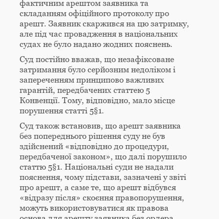
фактичним арештом заявника та
складанням офіційного протоколу про
арешт. Заявник скаржився на цю затримку,
але під час провадження в національних
судах не було надано жодних пояснень.
Суд постійно вважав, що незафіксоване
затримання було серйозним недоліком і
запереченням принципово важливих
гарантій, передбачених статтею 5
Конвенції. Тому, відповідно, мало місце
порушення статті 5§1.
Суд також встановив, що арешт заявника
без попереднього рішення суду не був
здійснений «відповідно до процедури,
передбаченої законом», що далі порушило
статтю 5§1. Національні суди не надали
пояснення, чому підстави, зазначені у звіті
про арешт, а саме те, що арешт відбувся
«відразу після» скоєння правопорушення,
можуть використовуватися як правова
основа для арешту заявника без ордера,