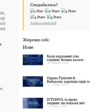
Сподобалось?
із,
уду
20)
Залиш коментарій
020
Збережи собі:
в
Нове
Коли парламент стає
слідчим: Велика палата
18 Липня 2026
ЄСПЛ окреслила межі
примусу
Справа Fininvest &
Berlusconi: корупція судді та
12 Січня 2026
презумпція невинуватості
е.
INTERPOL та права
людини: що показав звіт
2 Січня 2026
CCF за 2024 рік і чого чекати
у 2025–2026