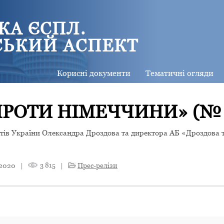
КА ЄСПЛ.
СЬКИЙ АСПЕКТ
Корисні документи
Тематичні огляди
РОТИ НІМЕЧЧИНИ» (№ 2
атів України Олександра Дроздова та директора АБ «Дроздова 
 2020
|
3 815
|
Прес-релізи