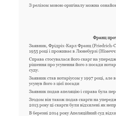
З релізом мовою оригіналу можна ознайо
Франц про
Заявник, Фрідріх-Карл Франц (Friedrich-
1955 році і проживає в Люнебурзі (Німечч
Справа стосувалася його скарг на упередж
рішення про усунення його з посади нотар
суду.
Заявник став нотаріусом у 1997 році, але 
усунув його з цієї посади
Заявник подав апеляцію і справа була пер
Згодом він також подав скарги на упередже
2013 року ці скарги були відхилені як неп
В березні 2014 року Апеляційний суд від