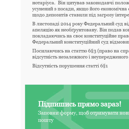
нотаріуса. Він цитував законодавчі полож
усунений з посади, якщо його економічна с
щодо депозитів ставили під загрозу інтер
В листопаді 2014 року Федеральний суд в
апеляцію як необґрунтовану. Він подав ко
покладаючись на своє конституційне право
Федеральний конституційний суд відмовив
Посилаючись на статтю 6§3 (право на спр
відсутність незалежного і неупередженого
Відсутність порушення статті 6§1
Підпишись прямо зараз!
Заповни форму, щоб отримувати нов
пошту