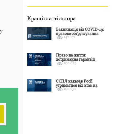
Кращі статті автора
Вакцинація від COVID-19:
у
правове обґрунтування
142 171
відмови і захист від
подальшої дискримінації
Право на життя:
дотримання гарантій
100 829
Конвенції залежить від
оцінки якості розслідування
ЄСПЛ наказав Росії
утриматися від атак на
100 150
цивільні об’єкти України