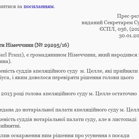
митися за
посиланням
.
Прес-рел
виданий Секретарем С
ЄСПЛ, 036, (20
30.01.2
ти Німеччини (№ 29295/16)
Carl Franz), є громадянином Німеччини, який народився 
ина).
еність суддів апеляційного суду м. Целле, які прийняли
іуса, і яким довелося перевіряти рішення голови цього
в 2013 році голова апеляційного суду м. Целле остаточно
едана до нотаріальної палати апеляційного суду м. Целл
ність суддів нотаріальної палати суду, але в листопаді
рийнятні.
хилив оскарження ним рішення про усунення з посади