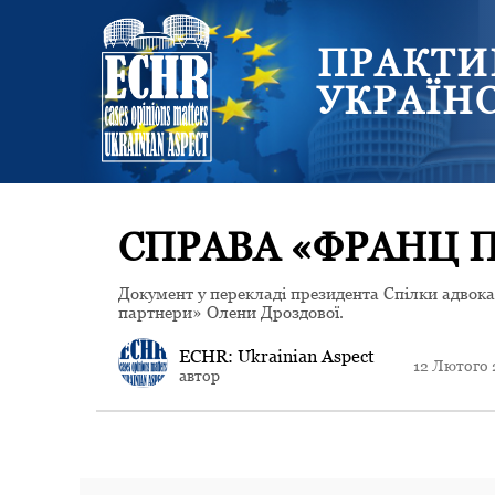
ПРАКТИ
УКРАЇН
СПРАВА «ФРАНЦ П
Документ у перекладі президента Спілки адвок
партнери» Олени Дроздової.
ECHR: Ukrainian Aspect
12 Лютого
автор