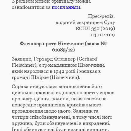
З релізом мовою оригіналу можна
ознайомитися за
посиланням
.
Прес-реліз,
виданий секретарем Суду
ЄСПЛ 330 (2019)
03.10.2019
Флешнер проти Німеччини (заява №
61985/12)
Заявник, Герхард Флешнер (Gerhard
Fleischner), є громадянином Німеччини,
який народився в 1942 році і мешкає в
громаді Шлірзе (Німеччина).
Справа стосувалась встановлення його
цивільно-правової відповідальності у справі
про викрадення людини, незважаючи на
попереднє припинення кримінального
провадження щодо нього. Заявник та
чотири співобвинувачені, в тому числі його
дружина, були обвинувачені в викраденні.
Інші обвинувачені були визнані винними,