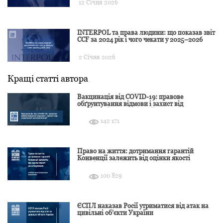
12 Січня 2026
INTERPOL та права людини: що показав звіт
CCF за 2024 рік і чого чекати у 2025–2026
2 Січня 2026
Кращі статті автора
Вакцинація від COVID-19: правове
обґрунтування відмови і захист від
подальшої дискримінації
142 171
Право на життя: дотримання гарантій
Конвенції залежить від оцінки якості
розслідування
100 829
ЄСПЛ наказав Росії утриматися від атак на
цивільні об’єкти України