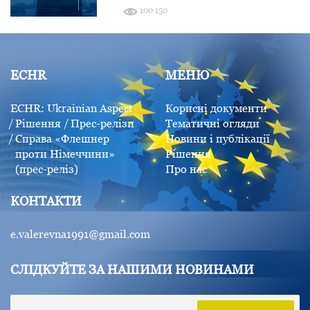
100 150
ECHR
МЕНЮ
ECHR: Ukrainian Aspect
Корисні документи
Рішення
Прес-релізи
Тематичні огляди
Справа «Флешнер
Новини і публікації
проти Німеччини»
Рішення
(прес-реліз)
Про нас
КОНТАКТИ
e.valerevna1991@gmail.com
СЛІДКУЙТЕ ЗА НАШИМИ НОВИНАМИ