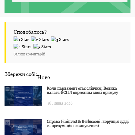
Сподобалось?
Залиш коментарій
Збережи собі:
Нове
Коли парламент стає слідчим: Велика
палата ЄСПЛ окреслила межі примусу
18 Липня 2026
Справа Fininvest & Berlusconi: корупція судді
та презумпція невинуватості