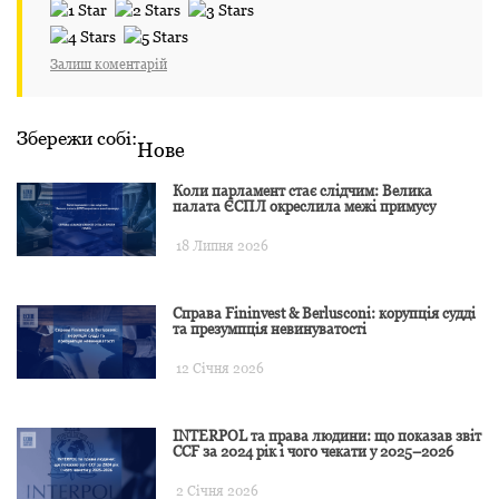
Залиш коментарій
Збережи собі:
Нове
Коли парламент стає слідчим: Велика
палата ЄСПЛ окреслила межі примусу
18 Липня 2026
Справа Fininvest & Berlusconi: корупція судді
та презумпція невинуватості
12 Січня 2026
INTERPOL та права людини: що показав звіт
CCF за 2024 рік і чого чекати у 2025–2026
2 Січня 2026