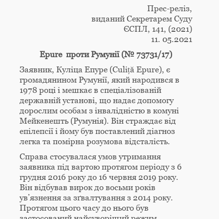
Прес-реліз,
виданий Секретарем Суду
ЄСПЛ, 141, (2021)
11. 05.2021
Epure проти Румунії (№ 73731/17)
Заявник, Куліца Епуре (Culiță Epure), є
громадянином Румунії, який народився в
1978 році і мешкає в спеціалізованій
державній установі, що надає допомогу
дорослим особам з інвалідністю в комуні
Мейкенешть (Румунія). Він страждає від
епілепсії і йому був поставлений діагноз
легка та помірна розумова відсталість.
Справа стосувалася умов утримання
заявника під вартою протягом періоду з 6
грудня 2016 року до 16 червня 2019 року.
Він відбував вирок до восьми років
ув’язнення за зґвалтування з 2014 року.
Протягом цього часу до нього був
застосований найсуворіший режим