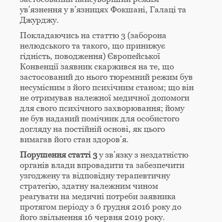
ув’язнення у в’язницях Фокшані, Галаці та
Джурджу.
Покладаючись на статтю 3 (заборона
нелюдського та такого, що принижує
гідність, поводження) Європейської
Конвенції заявник скаржився на те, що
застосований до нього тюремний режим був
несумісним з його психічним станом; що він
не отримував належної медичної допомоги
для свого психічного захворювання; йому
не був наданий помічник для особистого
догляду на постійній основі, як цього
вимагав його стан здоров’я.
Порушення статті 3
у зв’язку з нездатністю
органів влади впровадити та забезпечити
узгоджену та відповідну терапевтичну
стратегію, здатну належним чином
реагувати на медичні потреби заявника
протягом періоду з 6 грудня 2016 року до
його звільнення 16 червня 2019 року.