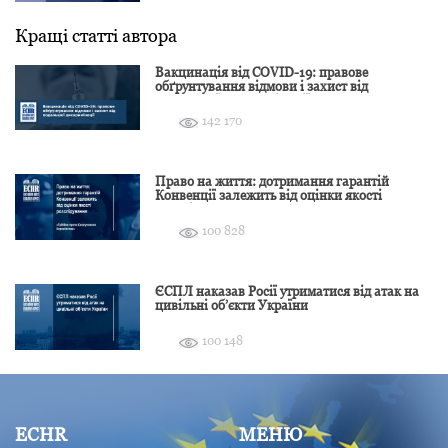
Кращі статті автора
Вакцинація від COVID-19: правове
обґрунтування відмови і захист від
подальшої дискримінації
142 170
Право на життя: дотримання гарантій
Конвенції залежить від оцінки якості
розслідування
100 828
ЄСПЛ наказав Росії утриматися від атак на
цивільні об’єкти України
100 148
ECHR
МЕНЮ