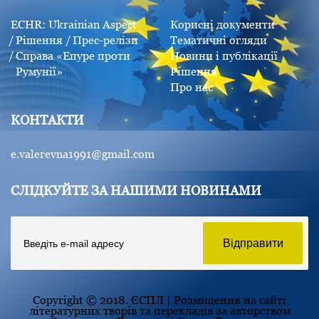
ECHR: Ukrainian Aspect
Корисні документи
Рішення
Прес-релізи
Тематичні огляди
Справа «Епуре проти
Новини і публікації
Румунії»
Рішення
Про нас
КОНТАКТИ
e.valerevna1991@gmail.com
СЛІДКУЙТЕ ЗА НАШИМИ НОВИНАМИ
Copyright © 2018. ЄСПЛ | Розміщення на сайті
літературних творів та перекладів за авторством