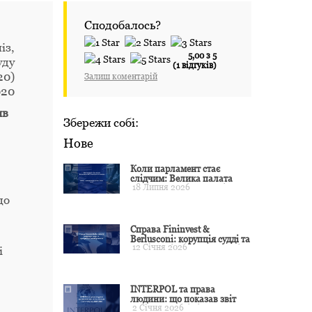
Сподобалось?
із,
5,00 з 5
уду
(1 відгуків)
20)
Залиш коментарій
020
яв
Збережи собі:
Нове
Коли парламент стає
слідчим: Велика палата
18 Липня 2026
ЄСПЛ окреслила межі
примусу
що
Справа Fininvest &
Berlusconi: корупція судді та
12 Січня 2026
презумпція невинуватості
і
INTERPOL та права
людини: що показав звіт
2 Січня 2026
CCF за 2024 рік і чого чекати