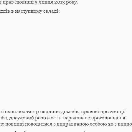
з прав людини 5 липня 2013 року.
ддів в наступному складі:
і охоплює тягар надання доказів, правові презумпції
себе, досудовий розголос та передчасне проголошення
не повинні поводитися з виправданою особою як з винн