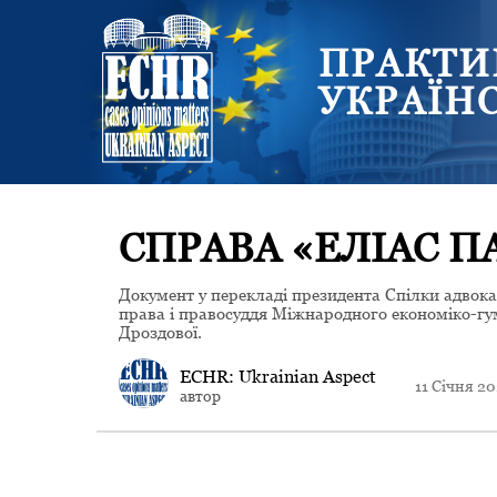
ПРАКТИ
УКРАЇН
СПРАВА «ЕЛІАС П
Документ у перекладі президента Спілки адвок
права і правосуддя Міжнародного економіко-гум
Дроздової.
ECHR: Ukrainian Aspect
11 Січня 20
автор