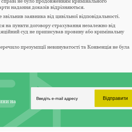
у справі не було продовженням кримінального
рти надання доказів відрізняються.
звільнив заявника від цивільної відповідальності.
я на пункти договору страхування незалежно від
ляційний суд не приписував провину або кримінальну
перечило презумпції невинуватості та Конвенція не була
ини на