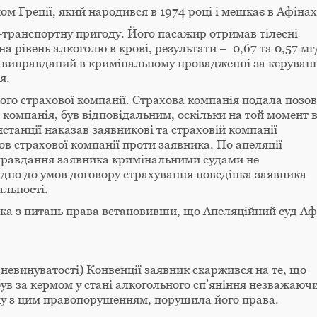
ом Греції, який народився в 1974 році і мешкає в Афінах
-транспортну пригоду. Його пасажир отримав тілесні
 рівень алкоголю в крові, результати – 0,67 та 0,57 мг
ув виправданий в кримінальному провадженні за керуван
я.
ого страхової компанії. Страхова компанія подала позов
 компанія, був відповідальним, оскільки на той момент в
танції наказав заявникові та страховій компанії
в страхової компанії проти заявника. По апеляції
правдання заявника кримінальними судами не
відно до умов договору страхування поведінка заявника
альності.
ка з питань права встановивши, що Апеляційний суд Аф
невинуватості) Конвенції заявник скаржився на те, що
 був за кермом у стані алкогольного сп’яніння незважаюч
зку з цим правопорушенням, порушила його права.