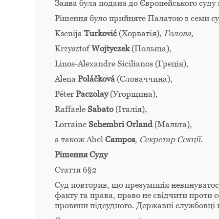
Заява була подана до Європейського суду 
Рішення було прийняте Палатою з семи су
Ksenija
Turković
(Хорватія),
Голова,
Krzysztof
Wojtyczek
(Польща),
Linos-Alexandre Sicilianos (Греція),
Alena
Poláčková
(Словаччина),
Péter
Paczolay
(Угорщина),
Raffaele
Sabato
(Італія),
Lorraine
Schembri Orland
(Mальта),
а також Abel
Campos
,
Секретар Секції.
Рішення Суду
Стаття 6§2
Суд повторив, що презумпція невинуватост
факту та права, право не свідчити проти 
провини підсудного. Державні службовці 