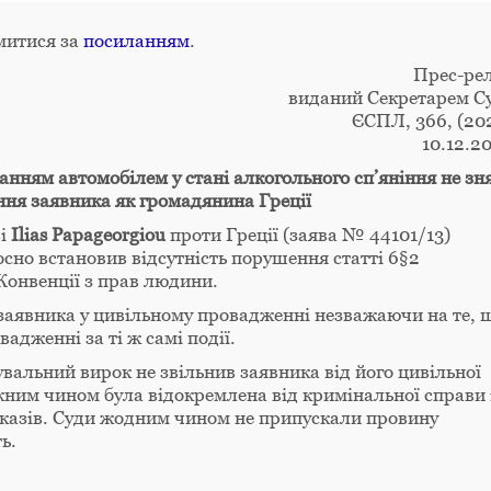
митися за
посиланням
.
Прес-рел
виданий Секретарем С
ЄСПЛ, 366, (20
10.12.2
анням автомобілем у стані алкогольного сп’яніння не зн
ння заявника як громадянина Греції
ві
Ilias Papageorgiou
проти Греції (заява № 44101/13)
сно встановив відсутність порушення статті 6§2
Конвенції з прав людини.
 заявника у цивільному провадженні незважаючи на те, 
адженні за ті ж самі події.
вальний вирок не звільнив заявника від його цивільної
жним чином була відокремлена від кримінальної справи 
оказів. Суди жодним чином не припускали провину
ь.