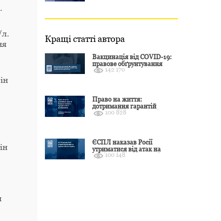
у 2025–2026
.
/л.
Кращі статті автора
ня
Вакцинація від COVID-19:
правове обґрунтування
142 170
відмови і захист від
подальшої дискримінації
ін
Право на життя:
дотримання гарантій
100 828
Конвенції залежить від
оцінки якості розслідування
ЄСПЛ наказав Росії
ін
утриматися від атак на
100 148
цивільні об’єкти України
и