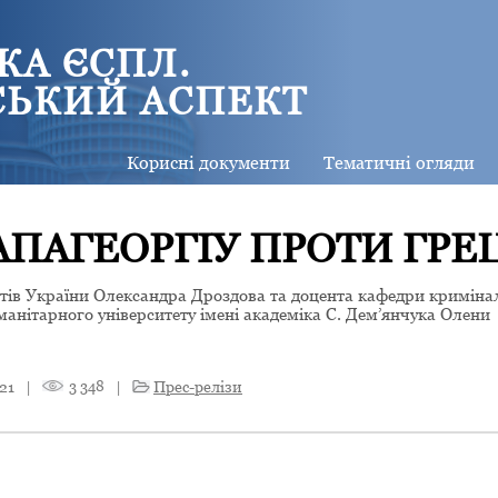
КА ЄСПЛ.
СЬКИЙ АСПЕКТ
Корисні документи
Тематичні огляди
АПАГЕОРГІУ ПРОТИ ГРЕЦ
атів України Олександра Дроздова та доцента кафедри криміна
анітарного університету імені академіка С. Дем’янчука Олени
21
|
3 348
|
Прес-релізи