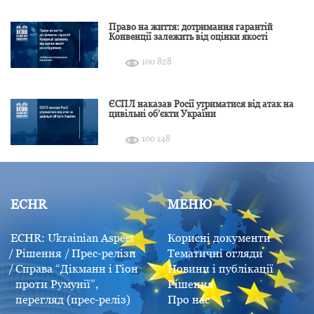
Право на життя: дотримання гарантій
Конвенції залежить від оцінки якості
розслідування
100 828
ЄСПЛ наказав Росії утриматися від атак на
цивільні об’єкти України
100 148
ECHR
МЕНЮ
ECHR: Ukrainian Aspect
Корисні документи
Рішення
Прес-релізи
Тематичні огляди
Справа “Дікманн і Гіон
Новини і публікації
проти Румунії”,
Рішення
перегляд (прес-реліз)
Про нас