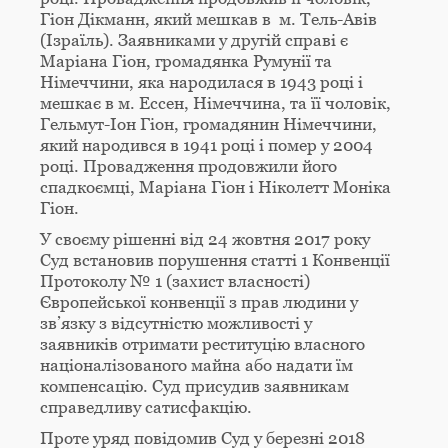
Гіон Дікманн, який мешкав в м. Тель-Авів
(Ізраїль). Заявниками у другій справі є
Маріана Гіон, громадянка Румунії та
Німеччини, яка народилася в 1943 році і
мешкає в м. Ессен, Німеччина, та її чоловік,
Гельмут-Іон Гіон, громадянин Німеччини,
який народився в 1941 році і помер у 2004
році. Провадження продовжили його
спадкоємці, Маріана Гіон і Ніколетт Моніка
Гіон.
У своєму рішенні від 24 жовтня 2017 року
Суд встановив порушення статті 1 Конвенції
Протоколу № 1 (захист власності)
Європейської конвенції з прав людини у
зв’язку з відсутністю можливості у
заявників отримати реституцію власного
націоналізованого майна або надати їм
компенсацію. Суд присудив заявникам
справедливу сатисфакцію.
Проте уряд повідомив Суд у березні 2018