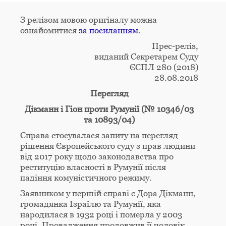
З релізом мовою оригіналу можна
ознайомитися
за посиланням
.
Прес-реліз,
виданий Секретарем Суду
ЄСПЛ 280 (2018)
28.08.2018
Перегляд
Дікманн і Гіон проти Румунії (№ 10346/03
та 10893/04)
Справа стосувалася запиту на перегляд
рішення Європейського суду з прав людини
від 2017 року щодо законодавства про
реституцію власності в Румунії після
падіння комуністичного режиму.
Заявником у першій справі є Дора Дікманн,
громадянка Ізраїлю та Румунії, яка
народилася в 1932 році і померла у 2003
році. Провадження продовжив її чоловік,