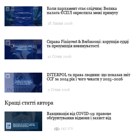
Коли парламент стає слідчим: Велика
палата ЄСПЛ окреслила межі примусу
18 Липня 2026
Справа Fininvest & Berlusconi: корупція судді
та презумпція невинуватості
12 Січня 2026
INTERPOL та права людини: що показав звіт
CCF за 2024 рік і чого чекати у 2025–2026
2 Січня 2026
Кращі статті автора
Вакцинація від COVID-19: правове
обґрунтування відмови і захист від
подальшої дискримінації
142 170