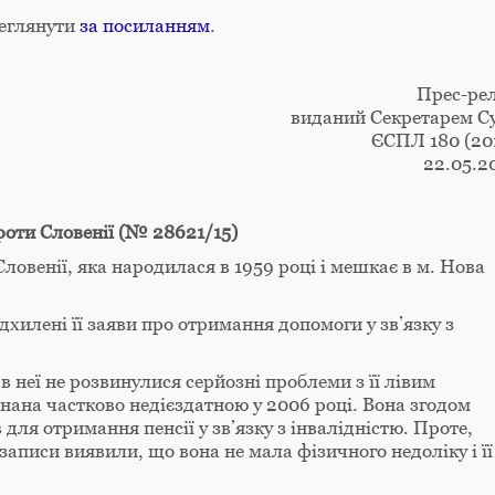
реглянути
за посиланням
.
Прес-рел
виданий Секретарем С
ЄСПЛ 180 (20
22.05.2
роти Словенії (№ 28621/15)
ловенії, яка народилася в 1959 році і мешкає в м. Нова
дхилені її заяви про отримання допомоги у зв’язку з
 неї не розвинулися серйозні проблеми з її лівим
знана частково недієздатною у 2006 році. Вона згодом
для отримання пенсії у зв’язку з інвалідністю. Проте,
ні записи виявили, що вона не мала фізичного недоліку і її