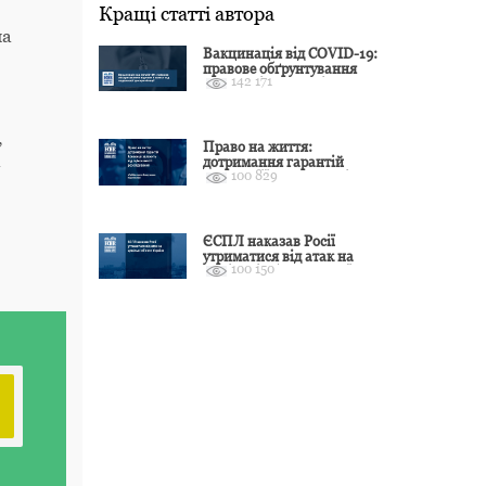
Кращі статті автора
на
Вакцинація від COVID-19:
правове обґрунтування
142 171
відмови і захист від
подальшої дискримінації
,
Право на життя:
а
дотримання гарантій
100 829
Конвенції залежить від
оцінки якості розслідування
ЄСПЛ наказав Росії
утриматися від атак на
100 150
цивільні об’єкти України