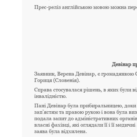
Прес-реліз англійською мовою можна пе
Девінар п
Заявник, Верена Девінар, є громадянкою С
Гориця (Словенія).
Справа стосувалася рішень, в яких були ві
інвалідністю.
Пані Девінар була прибиральницею, доки в
зап’ястям та правою рукою і вона була ви
подала запит до адміністративних органів 
власні фахівці, які оглядали її і її медич
заява була відхилена.