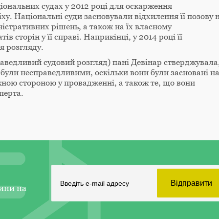
іональних судах у 2012 році для оскарження
іху. Національні суди засновували відхилення її позову 
істративних рішень, а також на їх власному
ів сторін у її справі. Наприкінці, у 2014 році її
я розгляду.
раведливий судовий розгляд) пані Девінар стверджувала
і були несправедливими, оскільки вони були засновані н
жною стороною у провадженні, а також те, що вони
перта.
ини на