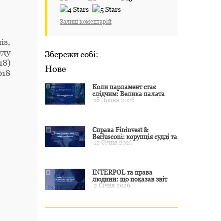
Залиш коментарій
із,
уду
Збережи собі:
18)
Нове
018
Коли парламент стає
слідчим: Велика палата
18 Липня 2026
ЄСПЛ окреслила межі
примусу
Справа Fininvest &
Berlusconi: корупція судді та
12 Січня 2026
презумпція невинуватості
INTERPOL та права
людини: що показав звіт
2 Січня 2026
CCF за 2024 рік і чого чекати
у 2025–2026