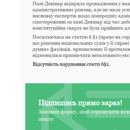
Пані Девінар відкрила провадження у нац
адміністративних рішень, але не мала усп
висновку експертів щодо попередніх адмін
спостереженні за пані Девінар під час дебат
конституційна скарга не була прийнята дл
Посилаючись на статтю 6 §1 (право на сп
що рішення національних судів у її справ
думках фахівців, призначених її протиле
відмовилися призначити незалежного екс
Відсутність порушення статті 6§1.
Підпишись прямо зараз!
Заповни форму, щоб отримувати нов
пошту