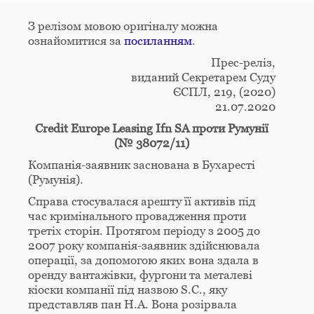
З релізом мовою оригіналу можна
ознайомитися за
посиланням
.
Прес-реліз,
виданий Секретарем Суду
ЄСПЛ, 219, (2020)
21.07.2020
Credit Europe Leasing Ifn SA проти Румунії
(№ 38072/11)
Компанія-заявник заснована в Бухаресті
(Румунія).
Справа стосувалася арешту її активів під
час кримінального провадження проти
третіх сторін. Протягом періоду з 2005 до
2007 року компанія-заявник здійснювала
операції, за допомогою яких вона здала в
оренду вантажівки, фургони та металеві
кіоски компанії під назвою S.C., яку
представляв пан H.A. Вона розірвала