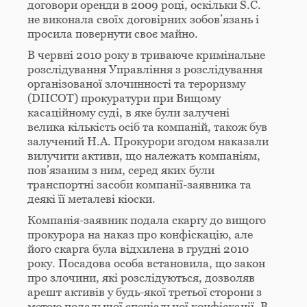
договори оренди в 2009 році, оскільки S.C.
не виконала своїх договірних зобов’язань і
просила повернути своє майно.
В червні 2010 року в триваюче кримінальне
розслідування Управління з розслідування
організованої злочинності та тероризму
(DIICOT) прокуратури при Вищому
касаційному суді, в яке були залучені
велика кількість осіб та компаній, також був
залучений Н.А. Прокурори згодом наказали
вилучити активи, що належать компаніям,
пов’язаним з ним, серед яких були
транспортні засоби компанії-заявника та
деякі її металеві кіоски.
Компанія-заявник подала скаргу до вищого
прокурора на наказ про конфіскацію, але
його скарга була відхилена в грудні 2010
року. Посадова особа встановила, що закон
про злочини, які розслідуються, дозволяв
арешт активів у будь-якої третьої сторони з
метою подальшої спеціальної конфіскації. В