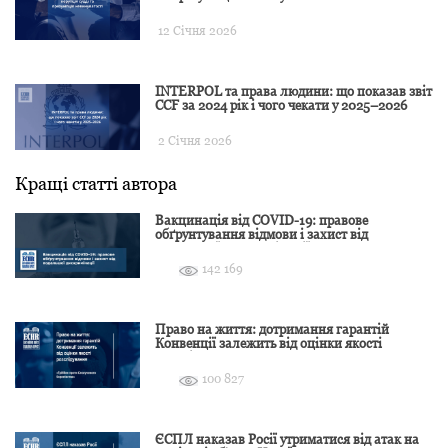
12 Січня 2026
INTERPOL та права людини: що показав звіт
CCF за 2024 рік і чого чекати у 2025–2026
2 Січня 2026
Кращі статті автора
Вакцинація від COVID-19: правове
обґрунтування відмови і захист від
подальшої дискримінації
142 169
Право на життя: дотримання гарантій
Конвенції залежить від оцінки якості
розслідування
100 827
ЄСПЛ наказав Росії утриматися від атак на