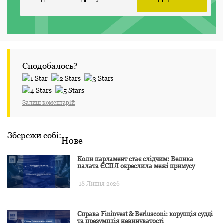
Сподобалось?
Залиш коментарій
Збережи собі:
Нове
Коли парламент стає слідчим: Велика
палата ЄСПЛ окреслила межі примусу
18 Липня 2026
Справа Fininvest & Berlusconi: корупція судді
та презумпція невинуватості