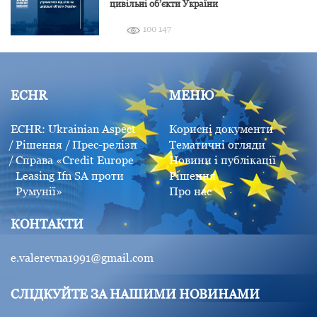
цивільні об’єкти України
100 147
ECHR
МЕНЮ
ECHR: Ukrainian Aspect
Корисні документи
Рішення
Прес-релізи
Тематичні огляди
Справа «Credit Europe
Новини і публікації
Leasing Ifn SA проти
Рішення
Румунії»
Про нас
КОНТАКТИ
e.valerevna1991@gmail.com
СЛІДКУЙТЕ ЗА НАШИМИ НОВИНАМИ