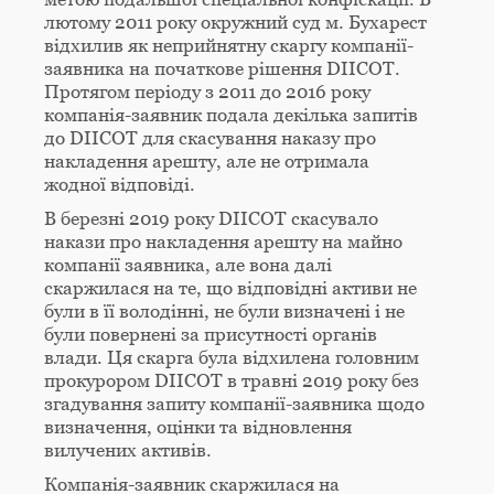
лютому 2011 року окружний суд м. Бухарест
відхилив як неприйнятну скаргу компанії-
заявника на початкове рішення DIICOT.
Протягом періоду з 2011 до 2016 року
компанія-заявник подала декілька запитів
до DIICOT для скасування наказу про
накладення арешту, але не отримала
жодної відповіді.
В березні 2019 року DIICOT скасувало
накази про накладення арешту на майно
компанії заявника, але вона далі
скаржилася на те, що відповідні активи не
були в її володінні, не були визначені і не
були повернені за присутності органів
влади. Ця скарга була відхилена головним
прокурором DIICOT в травні 2019 року без
згадування запиту компанії-заявника щодо
визначення, оцінки та відновлення
вилучених активів.
Компанія-заявник скаржилася на