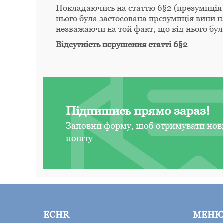
Покладаючись на статтю 6§2 (презумпція 
нього була застосована презумпція вини на
незважаючи на той факт, що від нього бул
Відсутність порушення статті 6§2
Підпишись прямо зараз!
Заповни форму, щоб отримувати нов
пошту
ECHR
МЕН