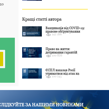
у 2025–2026
до
Кращі статті автора
Вакцинація від COVID-19:
правове обґрунтування
142 166
відмови і захист від
подальшої дискримінації
Право на життя:
дотримання гарантій
100 826
Конвенції залежить від
оцінки якості розслідування
ЄСПЛ наказав Росії
утриматися від атак на
100 145
цивільні об’єкти України
СЛІДКУЙТЕ ЗА НАШИМИ НОВИНАМИ