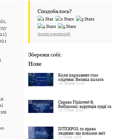
Сподобалось?
із,
уду
21)
Залиш коментарій
021
Збережи собі:
й
Нове
Коли парламент стає
слідчим: Велика палата
18 Липня 2026
ЄСПЛ окреслила межі
примусу
ія
Справа Fininvest &
ві
Berlusconi: корупція судді та
12 Січня 2026
презумпція невинуватості
шив
ро
INTERPOL та права
людини: що показав звіт
2 Січня 2026
CCF за 2024 рік і чого чекати