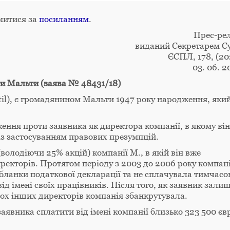
митися за
посиланням
.
Прес-рел
виданий Секретарем С
ЄСПЛ, 178, (20
03. 06. 2
ти Мальти (заява № 48431/18)
til), є громадянином Мальти 1947 року народження, яки
ення проти заявника як директора компанії, в якому він
із застосуванням правових презумпцій.
володіючи 25% акцій) компанії М., в якій він вже
екторів. Протягом періоду з 2003 до 2006 року компан
бланки податкової декларації та не сплачувала тимчасо
від імені своїх працівників. Після того, як заявник зали
вох інших директорів компанія збанкрутувала.
заявника сплатити від імені компанії близько 323 500 єв