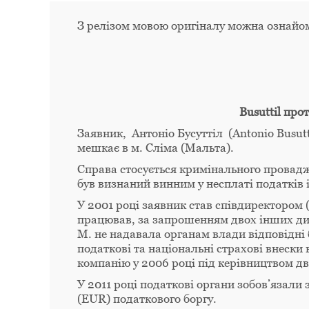
З релізом мовою оригіналу можна ознайо
Busuttil про
Заявник, Антоніо Бусуттіл (Antonio Busut
мешкає в м. Сліма (Мальта).
Справа стосується кримінального провадж
був визнаний винним у несплаті податків 
У 2001 році заявник став співдиректором (
працював, за запрошенням двох інших дир
М. не надавала органам влади відповідні 
податкові та національні страхові внески 
компанію у 2006 році під керівництвом д
У 2011 році податкові органи зобов’язали 
(EUR) податкового боргу.