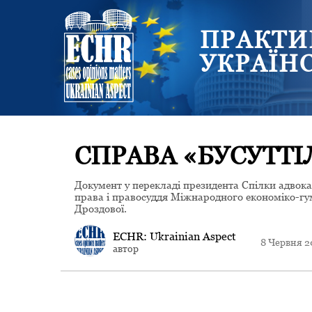
ПРАКТИ
УКРАЇН
СПРАВА «БУСУТТІ
Документ у перекладі президента Спілки адвок
права і правосуддя Міжнародного економіко-гум
Дроздової.
ECHR: Ukrainian Aspect
8 Червня 2
автор