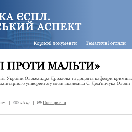
КА ЄСПЛ.
СЬКИЙ АСПЕКТ
Корисні документи
Тематичні огляди
Л ПРОТИ МАЛЬТИ»
атів України Олександра Дроздова та доцента кафедри криміна
анітарного університету імені академіка С. Дем’янчука Олени
021
|
2 847
|
Прес-релізи