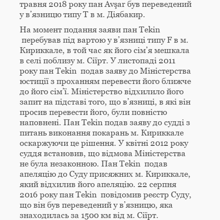
травня 2018 року пан Avşar був переведений
у в’язницю типу Т в м. Діябакир.
На момент подання заяви пан Tekin
перебував під вартою у в’язниці типу F в м.
Кириккале, в той час як його сім’я мешкала
в селі поблизу м. Сіїрт. У листопаді 2011
року пан Tekin подав заяву до Міністерства
юстиції з проханням перевести його ближче
до його сім’ї. Міністерство відхилило його
запит на підставі того, що в’язниці, в які він
просив перевести його, були повністю
наповнені. Пан Tekin подав заяву до судді з
питань виконання покарань м. Кириккале
оскаржуючи це рішення. У квітні 2012 року
суддя встановив, що відмова Міністерства
не була незаконною. Пан Tekin подав
апеляцію до Суду присяжних м. Кириккале,
який відхилив його апеляцію. 22 серпня
2016 року пан Tekin повідомив реєстр Суду,
що він був переведений у в’язницю, яка
знаходилась за 1500 км від м. Сіїрт.