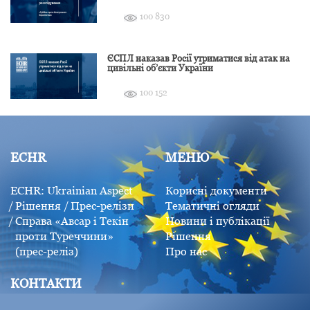
розслідування
100 830
ЄСПЛ наказав Росії утриматися від атак на
цивільні об’єкти України
100 152
ECHR
МЕНЮ
ECHR: Ukrainian Aspect
Корисні документи
Рішення
Прес-релізи
Тематичні огляди
Справа «Авсар і Текін
Новини і публікації
проти Туреччини»
Рішення
(прес-реліз)
Про нас
КОНТАКТИ