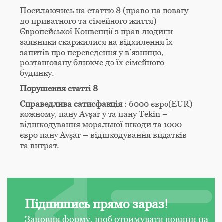
Посилаючись на статтю 8 (право на повагу
до приватного та сімейного життя)
Європейської Конвенції з прав людини
заявники скаржилися на відхилення їх
запитів про переведення у в’язницю,
розташовану ближче до їх сімейного
будинку.
Порушення статті 8
Справедлива сатисфакція
: 6000 євро(EUR)
кожному, пану Avşar у та пану Tekin –
відшкодування моральної шкоди та 1000
євро пану Avşar – відшкодування видатків
та витрат.
Підпишись прямо зараз!
Заповни форму, щоб отримувати новини на