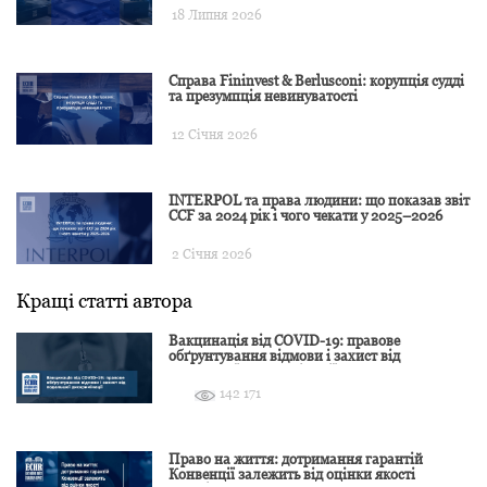
18 Липня 2026
Справа Fininvest & Berlusconi: корупція судді
та презумпція невинуватості
12 Січня 2026
INTERPOL та права людини: що показав звіт
CCF за 2024 рік і чого чекати у 2025–2026
2 Січня 2026
Кращі статті автора
Вакцинація від COVID-19: правове
обґрунтування відмови і захист від
подальшої дискримінації
142 171
Право на життя: дотримання гарантій
Конвенції залежить від оцінки якості