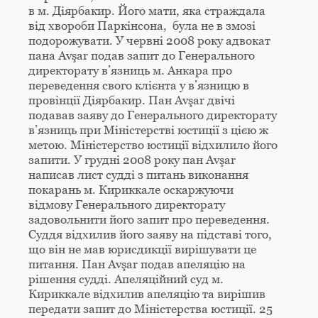
в м. Діярбакир. Його мати, яка страждала
від хвороби Паркінсона, була не в змозі
подорожувати. У червні 2008 року адвокат
пана Avşar подав запит до Генерального
директорату в’язниць м. Анкара про
переведення свого клієнта у в’язницю в
провінції Діярбакир. Пан Avşar двічі
подавав заяву до Генерального директорату
в’язниць при Міністерстві юстиції з цією ж
метою. Міністерство юстиції відхилило його
запити. У грудні 2008 року пан Avşar
написав лист судді з питань виконання
покарань м. Кириккале оскаржуючи
відмову Генерального директорату
задовольнити його запит про переведення.
Суддя відхилив його заяву на підставі того,
що він не мав юрисдикції вирішувати це
питання. Пан Avşar подав апеляцію на
рішення судді. Апеляційний суд м.
Кириккале відхилив апеляцію та вирішив
передати запит до Міністерства юстиції. 25