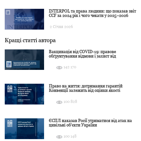
INTERPOL та права людини: що показав звіт
CCF за 2024 рік і чого чекати у 2025–2026
2 Січня 2026
Кращі статті автора
Вакцинація від COVID-19: правове
обґрунтування відмови і захист від
подальшої дискримінації
142 170
Право на життя: дотримання гарантій
Конвенції залежить від оцінки якості
розслідування
100 828
ЄСПЛ наказав Росії утриматися від атак на
цивільні об’єкти України
100 148