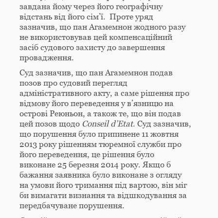
завдана йому через його географічну
відстань від його сім’ї. Проте уряд
зазначив, що пан Агамемнон жодного разу
не використовував цей компенсаційний
засіб судового захисту до завершення
провадження.
Суд зазначив, що пан Агамемнон подав
позов про судовий перегляд
адміністративного акту, а саме рішення про
відмову його переведення у в’язницю на
острові Реюньон, а також те, що він подав
цей позов щодо
Conseil
d’
Etat
. Суд зазначив,
що порушення було припинене 11 жовтня
2013 року рішенням тюремної служби про
його переведення, це рішення було
виконане 25 березня 2014 року. Якщо б
бажання заявника було виконане з огляду
на умови його тримання під вартою, він міг
би вимагати визнання та відшкодування за
передбачуване порушення.