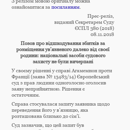
З релізом мовою оригіналу можна
ознайомитися за
посиланням
.
Прес-реліз,
виданий Секретарем Суду
ЄСПЛ 380 (2018)
08.11.2018
Позов про відшкодування збитків за
розміщення ув’язненого далеко від своєї
родини: національні засоби судового
захисту не були вичерпані
У своєму рішенні у справі Aгамемнон проти
Франції (заява № 13483/14) Європейський
суд з прав людини одноголосно оголосив
заяву неприйнятною. Рішення є
остаточним.
Справа стосувалася запиту заявника щодо
переведення його у в’язницю, яка
розташована близько до сім’ї.
Суд зазначив, що цей запит був