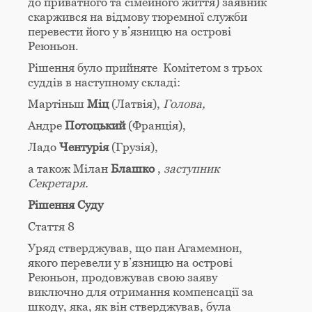
до приватного та сімейного життя) заявник
скаржився на відмову тюремної служби
перевести його у в’язницю на острові
Реюньон.
Рішення було прийняте Комітетом з трьох
суддів в наступному складі:
Мартіньш
Miц
(Латвія),
Голова,
Андре
Потоцький
(Франція),
Ладо
Чентурія
(Грузія),
а також Мілан
Блашко
,
заступник
Секретаря.
Рішення Суду
Стаття 8
Уряд стверджував, що пан Агамемнон,
якого перевели у в’язницю на острові
Реюньон, продовжував свою заяву
виключно для отримання компенсації за
шкоду, яка, як він стверджував, була