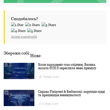
Сподобалось?
Залиш коментарій
Збережи собі:
Нове
Коли парламент стає слідчим: Велика
палата ЄСПЛ окреслила межі примусу
18 Липня 2026
Справа Fininvest & Berlusconi: корупція судді
та презумпція невинуватості
12 Січня 2026