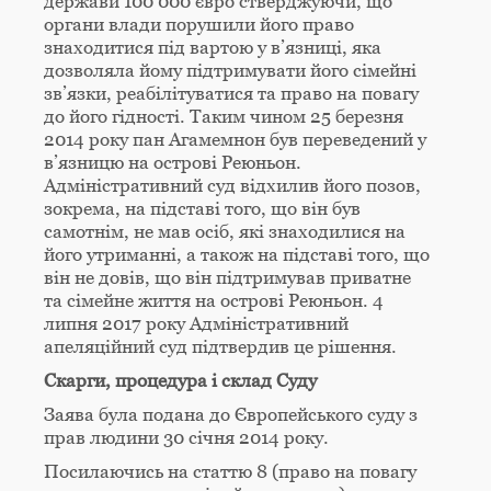
держави 100 000 євро стверджуючи, що
органи влади порушили його право
знаходитися під вартою у в’язниці, яка
дозволяла йому підтримувати його сімейні
зв’язки, реабілітуватися та право на повагу
до його гідності. Таким чином 25 березня
2014 року пан Агамемнон був переведений у
в’язницю на острові Реюньон.
Адміністративний суд відхилив його позов,
зокрема, на підставі того, що він був
самотнім, не мав осіб, які знаходилися на
його утриманні, а також на підставі того, що
він не довів, що він підтримував приватне
та сімейне життя на острові Реюньон. 4
липня 2017 року Адміністративний
апеляційний суд підтвердив це рішення.
Скарги, процедура і склад Суду
Заява була подана до Європейського суду з
прав людини 30 січня 2014 року.
Посилаючись на статтю 8 (право на повагу