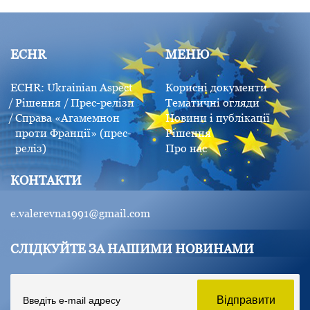
ECHR
МЕНЮ
ECHR: Ukrainian Aspect
Корисні документи
Рішення
Прес-релізи
Тематичні огляди
Справа «Aгамемнон
Новини і публікації
проти Франції» (прес-
Рішення
реліз)
Про нас
КОНТАКТИ
e.valerevna1991@gmail.com
СЛІДКУЙТЕ ЗА НАШИМИ НОВИНАМИ