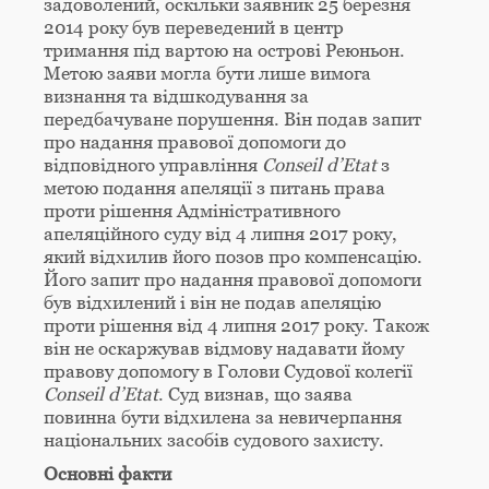
задоволений, оскільки заявник 25 березня
2014 року був переведений в центр
тримання під вартою на острові Реюньон.
Метою заяви могла бути лише вимога
визнання та відшкодування за
передбачуване порушення. Він подав запит
про надання правової допомоги до
відповідного управління
Conseil
d
’
Etat
з
метою подання апеляції з питань права
проти рішення Адміністративного
апеляційного суду від 4 липня 2017 року,
який відхилив його позов про компенсацію.
Його запит про надання правової допомоги
був відхилений і він не подав апеляцію
проти рішення від 4 липня 2017 року. Також
він не оскаржував відмову надавати йому
правову допомогу в Голови Судової колегії
Conseil
d’
Etat
. Суд визнав, що заява
повинна бути відхилена за невичерпання
національних засобів судового захисту.
Основні факти