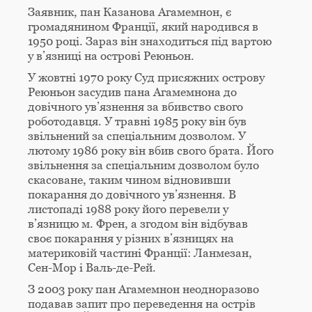
Заявник, пан Казанова Агамемнон, є
громадянином Франції, який народився в
1950 році. Зараз він знаходиться під вартою
у в’язниці на острові Реюньон.
У жовтні 1970 року Суд присяжних острову
Реюньон засудив пана Агамемнона до
довічного ув’язнення за вбивство свого
роботодавця. У травні 1985 року він був
звільнений за спеціальним дозволом. У
лютому 1986 року він вбив свого брата. Його
звільнення за спеціальним дозволом було
скасоване, таким чином відновивши
покарання до довічного ув’язнення. В
листопаді 1988 року його перевели у
в’язницю м. Френ, а згодом він відбував
своє покарання у різних в’язницях на
материковій частині Франції: Ланмезан,
Сен-Мор і Валь-де-Рей.
З 2003 року пан Агамемнон неодноразово
подавав запит про переведення на острів