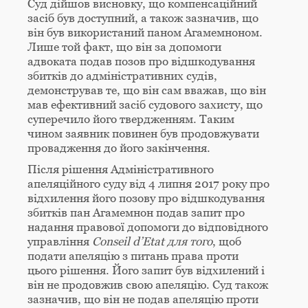
Суд дійшов висновку, що компенсаційний
засіб був доступний, а також зазначив, що
він був використаний паном Агамемноном.
Лише той факт, що він за допомоги
адвоката подав позов про відшкодування
збитків до адміністративних судів,
демонстрував те, що він сам вважав, що він
мав ефективний засіб судового захисту, що
суперечило його твердженням. Таким
чином заявник повинен був продовжувати
провадження до його закінчення.
Після рішення Адміністративного
апеляційного суду від 4 липня 2017 року про
відхилення його позову про відшкодування
збитків пан Агамемнон подав запит про
надання правової допомоги до відповідного
управління
Conseil
d
’
Etat
для того
, щоб
подати апеляцію з питань права проти
цього рішення. Його запит був відхилений і
він не продовжив свою апеляцію. Суд також
зазначив, що він не подав апеляцію проти