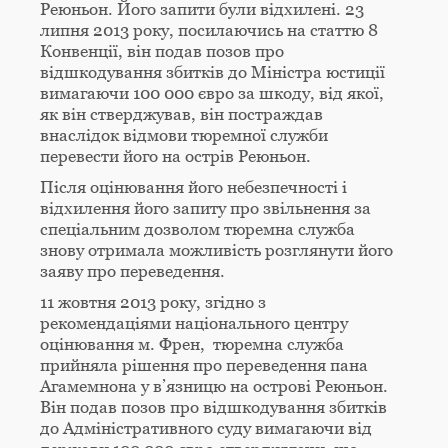
Реюньон. Його запити були відхилені. 23
липня 2013 року, посилаючись на статтю 8
Конвенції, він подав позов про
відшкодування збитків до Міністра юстиції
вимагаючи 100 000 євро за шкоду, від якої,
як він стверджував, він постраждав
внаслідок відмови тюремної служби
перевести його на острів Реюньон.
Після оцінювання його небезпечності і
відхилення його запиту про звільнення за
спеціальним дозволом тюремна служба
знову отримала можливість розглянути його
заяву про переведення.
11 жовтня 2013 року, згідно з
рекомендаціями національного центру
оцінювання м. Френ, тюремна служба
прийняла рішення про переведення пана
Агамемнона у в’язницю на острові Реюньон.
Він подав позов про відшкодування збитків
до Адміністративного суду вимагаючи від