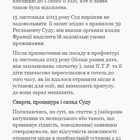
апеляцію до
Conseil
d
’É
tat
, але її заява
також була відхилена.
15 листопада 2013 року Суд вирішив не
задовольняти її запит згідно з правилом 39
Регламенту Суду, він вказав органам влади
Франції виділити їй задовільні умови
проживання.
Після призначення на посаду в префектурі
19 листопада 2013 року (більш рання дата,
ніж запланована спочатку ), пані N.T.P. та її
діти тимчасово переселилися в готель до
того часу, як їм вдалося отримати місце в
установі для осіб, які вимагають притулу,
де вони зараз мешкають.
Скарги, процедура і склад Суду
Посилаючись, по суті, на статтю 3 (заборона
катування та нелюдського або такого, що
принижує гідність, поводження) заявники
стверджували, що відсутність можливості
отримати місце в приймальній установі з 21