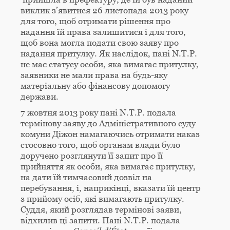
виклик з’явитися 26 листопада 2013 року
для того, щоб отримати рішення про
надання їй права залишитися і для того,
щоб вона могла подати свою заяву про
надання притулку. Як наслідок, пані N.T.P.
не має статусу особи, яка вимагає притулку,
заявники не мали права на будь-яку
матеріальну або фінансову допомогу
держави.
7 жовтня 2013 року пані N.T.P. подала
термінову заяву до Адміністративного суду
комуни Діжон намагаючись отримати наказ
стосовно того, щоб органам влади було
доручено розглянути її запит про її
прийняття як особи, яка вимагає притулку,
на дати їй тимчасовий дозвіл на
перебування, і, наприкінці, вказати їй центр
з прийому осіб, які вимагають притулку.
Суддя, який розглядав термінові заяви,
відхилив ці запити. Пані N.T.P. подала