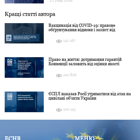
2 Січня 2026
Кращі статті автора
Вакцинація від COVID-19: правове
обґрунтування відмови і захист від
подальшої дискримінації
142 167
Право на життя: дотримання гарантій
Конвенції залежить від оцінки якості
розслідування
100 826
ЄСПЛ наказав Росії утриматися від атак на
цивільні об’єкти України
100 145
ECHR
МЕНЮ