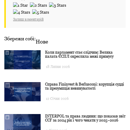
Залиш коментарій
Збережи собі:
Нове
Коли парламент стає слідчим: Велика
палата ЄСПЛ окреслила межі примусу
18 Липня 2026
Справа Fininvest & Berlusconi: корупція судді
та презумпція невинуватості
12 Січня 2026
INTERPOL та права людини: що показав звіт
CCF за 2024 рік і чого чекати у 2025–2026