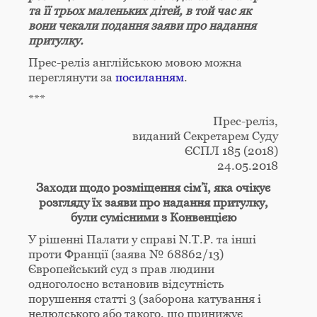
та її трьох маленьких дітей, в той час як
вони чекали подання заяви про надання
притулку.
Прес-реліз англійською мовою можна
переглянути за
посиланням
.
***
Прес-реліз,
виданий Секретарем Суду
ЄСПЛ 185 (2018)
24.05.2018
Заходи щодо розміщення сім’ї, яка очікує
розгляду їх заяви про надання притулку,
були сумісними з Конвенцією
У рішенні Палати у справі N.Т.P. та інші
проти Франції (заява № 68862/13)
Європейський суд з прав людини
одноголосно встановив відсутність
порушення статті 3 (заборона катування і
нелюдського або такого, що принижує