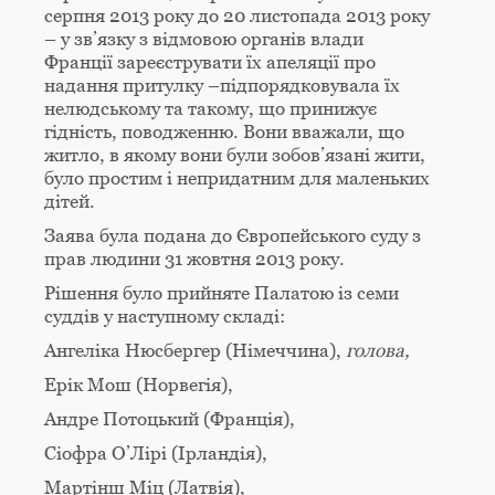
серпня 2013 року до 20 листопада 2013 року
– у зв’язку з відмовою органів влади
Франції зареєструвати їх апеляції про
надання притулку –підпорядковувала їх
нелюдському та такому, що принижує
гідність, поводженню. Вони вважали, що
житло, в якому вони були зобов’язані жити,
було простим і непридатним для маленьких
дітей.
Заява була подана до Європейського суду з
прав людини 31 жовтня 2013 року.
Рішення було прийняте Палатою із семи
суддів у наступному складі:
Ангеліка Нюсбергер (Німеччина),
голова,
Ерік Мош (Норвегія),
Андре Потоцький (Франція),
Сіофра О’Лірі (Ірландія),
Мартінш Міц (Латвія),