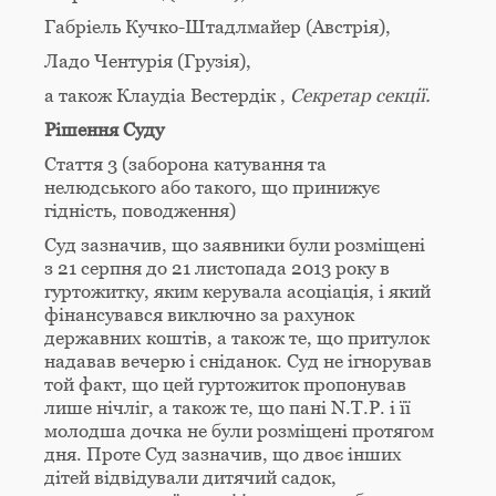
Габріель Кучко-Штадлмайер (Австрія),
Ладо Чентурія (Грузія),
а також Клаудіа Вестердік ,
Секретар секції.
Рішення Суду
Стаття 3 (заборона катування та
нелюдського або такого, що принижує
гідність, поводження)
Суд зазначив, що заявники були розміщені
з 21 серпня до 21 листопада 2013 року в
гуртожитку, яким керувала асоціація, і який
фінансувався виключно за рахунок
державних коштів, а також те, що притулок
надавав вечерю і сніданок. Суд не ігнорував
той факт, що цей гуртожиток пропонував
лише нічліг, а також те, що пані N.T.P. і її
молодша дочка не були розміщені протягом
дня. Проте Суд зазначив, що двоє інших
дітей відвідували дитячий садок,