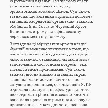
харчувалися у їдальні і мали змогу брати
участь у позашкільних заходах,
організований комуною Діжон. Суд також
зазначив, що заявники отримали допомогу
від інших неурядових організацій, таких як
Restaurants
du
Coeur
та Червоний Хрест.
Вони також отримували фінансовану
державою медичну допомогу.
З огляду на ці міркування органи влади
Франції неможливо звинувати в тому, що
вони залишилися байдужими до ситуації, з
якою зіткнулися заявники, які мали змогу
задовольнити свої основні потреби : їжа,
гігієна та місце проживання. Суд також
вважав, що, на відміну від інших справ,
заявники мали можливість того , що їх
ситуація покращиться, оскільки пані N.T.P.
отримала посаду від префектури для того,
щоб отримати рішення стосовно того, чи
вона мала право на отримання дозволу на
проживання, а також для того, щоб вона