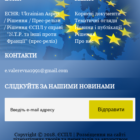
ECHR: Ukrainian Aspect
Корисні документи
Рішення
Прес-релізи
Тематичні огляди
Рішення ЄСПЛ у справі
Новини і публікації
“N.Т.P. та інші проти
Рішення
Франції” (прес-реліз)
Про нас
КОНТАКТИ
e.valerevna1991@gmail.com
СЛІДКУЙТЕ ЗА НАШИМИ НОВИНАМИ
Copyright © 2018. ЄСПЛ | Розміщення на сайті
літературних творів та перекладів за авторством