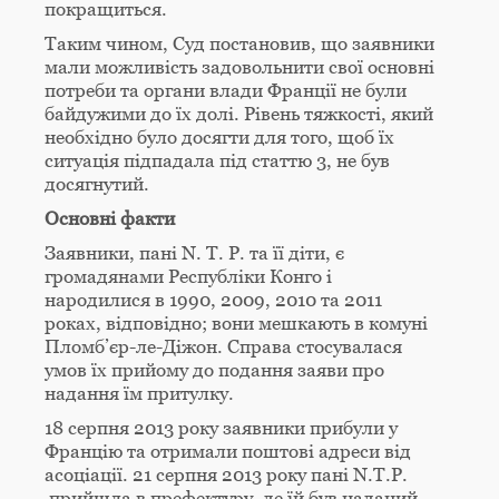
покращиться.
Таким чином, Суд постановив, що заявники
мали можливість задовольнити свої основні
потреби та органи влади Франції не були
байдужими до їх долі. Рівень тяжкості, який
необхідно було досягти для того, щоб їх
ситуація підпадала під статтю 3, не був
досягнутий.
Основні факти
Заявники, пані N. T. P. та її діти, є
громадянами Республіки Конго і
народилися в 1990, 2009, 2010 та 2011
роках, відповідно; вони мешкають в комуні
Пломб’єр-ле-Діжон. Справа стосувалася
умов їх прийому до подання заяви про
надання їм притулку.
18 серпня 2013 року заявники прибули у
Францію та отримали поштові адреси від
асоціації. 21 серпня 2013 року пані N.T.P.
прийшла в префектуру, де їй був наданий