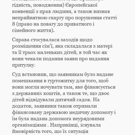
гідність, поводження) Європейської
конвенції з прав людини, а також визнав
неприйнятною скаргу про порушення статті
8 (право на повагу до приватного і
сімейного життя)
.
Справа стосувалася заходів щодо
розміщення сім’ї, яка складалася з матері
та її трьох маленьких дітей, в той час як
вони чекали подання заяви про надання
притулку.
Суд встановив, що заявникам було надане
помешкання в гуртожитку для того, щоб
вони могли ночувати там, яке фінансується
з державних коштів, а також те, що двоє
дітей відвідували дитячий садок. На
додаток, заявники також отримали
фінансовану державою медичну допомогу і
їм була надана допомога неурядовими
організаціями . Наприкінці, існувала
ймовірність того, що їх ситуація