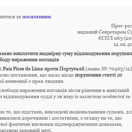
митися за
посиланням
.
Прес-рел
виданий Секретарем С
ЄСПЛ 063 (20
12.02.2
аказано виплатити надмірну суму відшкодування поруши
ободу вираження поглядів
ві
Pais
Pires
de
Lima
проти Португалії
(заява № 70465/12)
осно постановив, що мало місце
порушення статті 10
ї конвенції з прав людини.
свободи вираження поглядів після рішення в цивільній
 відшкодування судді у зв’язку із захистом особистої та
на те, що підстави, викладені національними судами, дл
иявилися доречними і достатніми, з огляду на те, що
 свої фактичні висновки підтверджуючими доказами,
овідною законній меті.