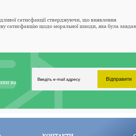
едливої сатисфакції стверджуючи, що виявлення
ву сатисфакцію щодо моральної шкоди, яка була завда
ини на