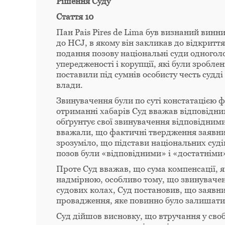
Рішення Суду
Стаття 10
Пан Pais Pires de Lima був визнаний винни
до HCJ, в якому він закликав до відкритт
подання позову національні суди одногол
упередженості і корупції, які були зробле
поставили під сумнів особисту честь судді
влади.
Звинувачення були по суті констатацією ф
отриманні хабарів Суд вважав відповідним
обґрунтує свої звинувачення відповідними
вважали, що фактичні твердження заявни
зрозуміло, що підстави національних суд
позов були «відповідними» і «достатніми
Проте Суд вважав, що сума компенсації, я
надмірною, особливо тому, що звинуваченн
судових колах, Суд постановив, що заявник
провадження, яке повинно було залишати
Суд дійшов висновку, що втручання у сво