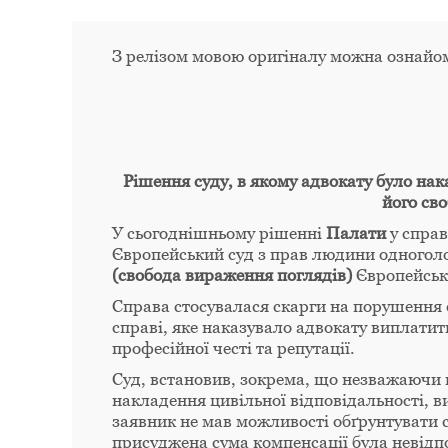
З релізом мовою оригіналу можна ознайо
Рішення суду, в якому адвокату було н
його св
У сьогоднішньому рішенні
Палати
у спра
Європейський суд з прав людини одногол
(свобода вираження поглядів)
Європейсько
Справа стосувалася скарги на порушення 
справі, яке наказувало адвокату виплатити
професійної честі та репутації.
Суд, встановив, зокрема, що незважаючи 
накладення цивільної відповідальності, в
заявник не мав можливості обґрунтувати
присуджена сума компенсації була невідп