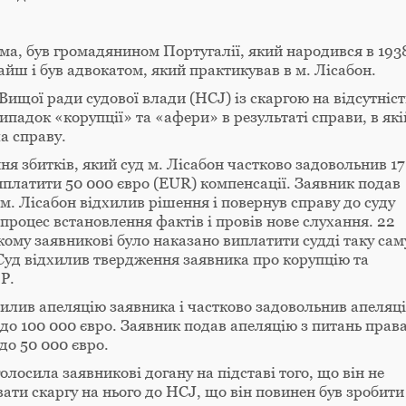
ма, був громадянином Португалії, який народився в 193
айш і був адвокатом, який практикував в м. Лісабон.
Вищої ради судової влади (HCJ) із скаргою на відсутніст
падок «корупції» та «афери» в результаті справи, в які
а справу.
я збитків, який суд м. Лісабон частково задовольнив 17
платити 50 000 євро (EUR) компенсації. Заявник подав
м. Лісабон відхилив рішення і повернув справу до суду
 процес встановлення фактів і провів нове слухання. 22
якому заявникові було наказано виплатити судді таку сам
 Суд відхилив твердження заявника про корупцію та
P.
хилив апеляцію заявника і частково задовольнив апеляц
до 100 000 євро. Заявник подав апеляцію з питань права
до 50 000 євро.
олосила заявникові догану на підставі того, що він не
вати скаргу на нього до HCJ, що він повинен був зробити