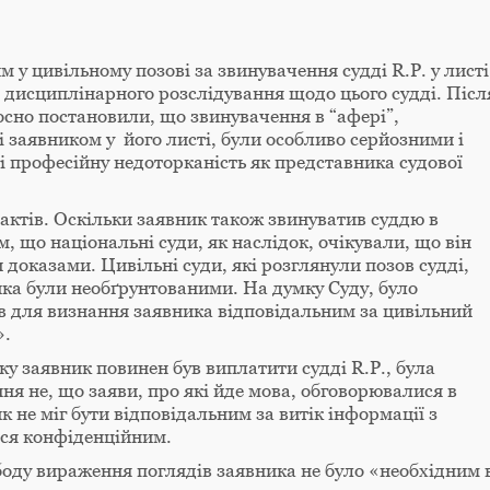
м у цивільному позові за звинувачення судді R.P. у листі
я дисциплінарного розслідування щодо цього судді. Післ
осно постановили, що звинувачення в “афері”,
ні заявником у його листі, були особливо серйозними і
 і професійну недоторканість як представника судової
актів. Оскільки заявник також звинуватив суддю в
, що національні суди, як наслідок, очікували, що він
 доказами. Цивільні суди, які розглянули позов судді,
ка були необґрунтованими. На думку Суду, було
ів для визнання заявника відповідальним за цивільний
».
ку заявник повинен був виплатити судді R.P., була
я не, що заяви, про які йде мова, обговорювалися в
 не міг бути відповідальним за витік інформації з
ся конфіденційним.
боду вираження поглядів заявника не було «необхідним 