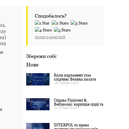
Сподобалось?
із,
уду
19)
Залиш коментарій
019
ло
Збережи собі:
Нове
Коли парламент стає
слідчим: Велика палата
18 Липня 2026
ЄСПЛ окреслила межі
примусу
Справа Fininvest &
Berlusconi: корупція судді та
12 Січня 2026
презумпція невинуватості
я
INTERPOL та права