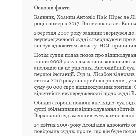
Основні факти
Заявник, Хоаким Антоніо Паіс Пірес де Лі
році і помер в 2017. Він мешкав в м. Кашк
1 березня 2007 року заявник звернувся до 
неупередженості судді стверджуючи про ви
він був адвокатом захисту. HCJ припинил
Потім суддя подав позов про відшкодуванн
липня 2008 року наказавши заявникові ви
апеляцію на це рішення. Апеляційний суд 
першої інстанції. Суд м. Лісабон відновив
квітня 2010 року він прийняв рішення, у 
суму 50 000 євро відшкодування збитків.
відсутність неупередженості щодо судді R.
Обидві сторони подали апеляцію: суд від
судді збільшивши відшкодування збитків 
Верховний суд зменшив суму компенсації 
14 квітня 2009 року Асоціація адвокатів ог
повідомив суддю про те, що він буде пода