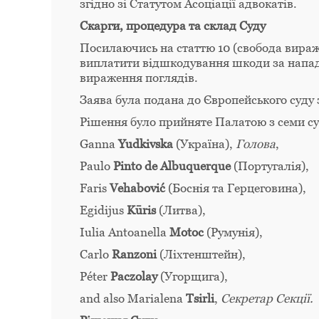
згідно зі Статутом Асоціації адвокатів.
Скарги, процедура та склад Суду
Посилаючись на статтю 10 (свобода вираж
виплатити відшкодування шкоди за напад
вираження поглядів.
Заява була подана до Європейського суду 
Рішення було прийняте Палатою з семи су
Ganna
Yudkivska
(Україна),
Голова
,
Paulo
Pinto
de
Albuquerque
(Португалія),
Faris
Vehabovi
ć
(Боснія та Герцеговина),
Egidijus
K
ū
ris
(Литва),
Iulia Antoanella
Motoc
(Румунія),
Carlo
Ranzoni
(Ліхтенштейн),
Péter
Paczolay
(Угорщига),
and also Marialena
Tsirli
,
Секретар Секції
.