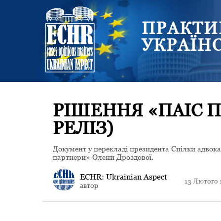
ПРАКТИ
УКРАЇН
РІШЕННЯ «ПАІС П
РЕЛІЗ)
Документ у перекладі президента Спілки адвок
партнери» Олени Дроздової.
ECHR: Ukrainian Aspect
13 Лютого 
автор