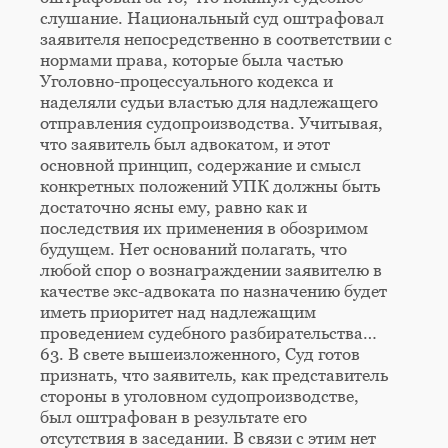
слушание. Национальный суд оштрафовал
заявителя непосредственно в соответствии с
нормами права, которые была частью
Уголовно-процессуального кодекса и
наделяли судьи властью для надлежащего
отправления судопроизводства. Учитывая,
что заявитель был адвокатом, и этот
основной принцип, содержание и смысл
конкретных положений УПК должны быть
достаточно ясны ему, равно как и
последствия их применения в обозримом
будущем. Нет оснований полагать, что
любой спор о вознаграждении заявителю в
качестве экс-адвоката по назначению будет
иметь приоритет над надлежащим
проведением судебного разбирательства…
63. В свете вышеизложенного, Суд готов
признать, что заявитель, как представитель
стороны в уголовном судопроизводстве,
был оштрафован в результате его
отсутствия в заседании. В связи с этим нет