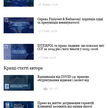
18 Липня 2026
Справа Fininvest & Berlusconi: корупція судді
та презумпція невинуватості
12 Січня 2026
INTERPOL та права людини: що показав звіт
CCF за 2024 рік і чого чекати у 2025–2026
2 Січня 2026
Кращі статті автора
Вакцинація від COVID-19: правове
обґрунтування відмови і захист від
подальшої дискримінації
142 171
Право на життя: дотримання гарантій
Конвенції залежить від оцінки якості