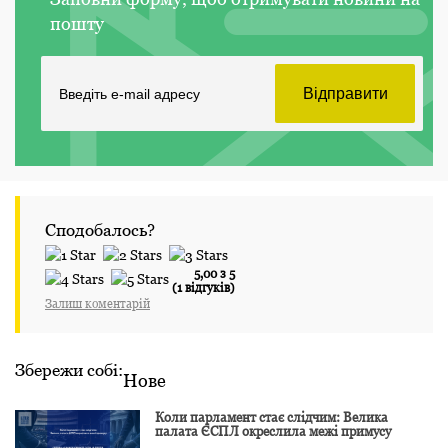
пошту
Сподобалось?
5,00 з 5
(1 відгуків)
Залиш коментарій
Збережи собі:
Нове
Коли парламент стає слідчим: Велика
палата ЄСПЛ окреслила межі примусу