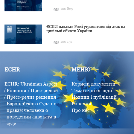
розслідування
100 829
ЄСПЛ наказав Росії утриматися від атак на
цивільні об’єкти України
100 152
ECHR
МЕНЮ
ECHR: Ukrainian Aspect
Корисні документи
Рішення
Прес-релізи
Тематичні огляди
Пресс-релиз решения
Новини і публікації
Европейского Суда по
Рішення
правам человека о
Про нас
поведении адвоката в
суде