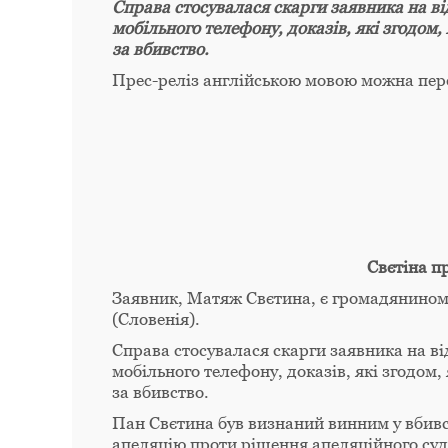
Справа стосувалася скарги заявника на від
мобільного телефону, доказів, які згодом
за вбивство.
Прес-реліз англійською мовою можна пе
Свєтіна п
Заявник, Матяж Свєтина, є громадянином 
(Словенія).
Справа стосувалася скарги заявника на від
мобільного телефону, доказів, які згодом
за вбивство.
Пан Свєтина був визнаний винним у вбивст
апеляцію проти рішення апеляційного суду