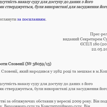
сутність наказу суду для доступу до даних з його
, як стверджується, були використані для засудження йог
реглянути
за посиланням
.
Прес-рел
виданий Секретарем С
ЄСПЛ 180 (20
22.05.2
роти Словенії (№ 38059/13)
Словенії, який народився у 1982 році та мешкає в м.Ко
сутність наказу суду для доступу до даних з його
, як стверджується, були використані для засудження йог
ві за обтяжуючих обставин у вересні 2009 року. Він по
, Верховного суду та Конституційного суду. Він