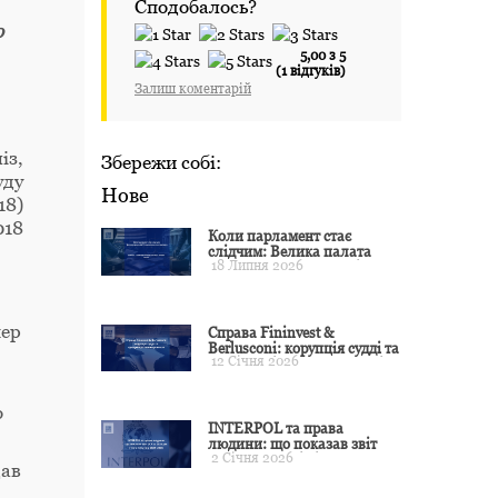
Сподобалось?
о
5,00 з 5
(1 відгуків)
Залиш коментарій
із,
Збережи собі:
уду
Нове
18)
018
Коли парламент стає
слідчим: Велика палата
18 Липня 2026
ЄСПЛ окреслила межі
примусу
пер
Справа Fininvest &
Berlusconi: корупція судді та
12 Січня 2026
презумпція невинуватості
о
INTERPOL та права
людини: що показав звіт
2 Січня 2026
CCF за 2024 рік і чого чекати
дав
у 2025–2026