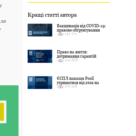
у
Кращі статті автора
але
Вакцинація від COVID-19:
,
правове обґрунтування
142 170
відмови і захист від
подальшої дискримінації
Право на життя:
дотримання гарантій
100 828
Конвенції залежить від
оцінки якості розслідування
ЄСПЛ наказав Росії
утриматися від атак на
100 148
цивільні об’єкти України