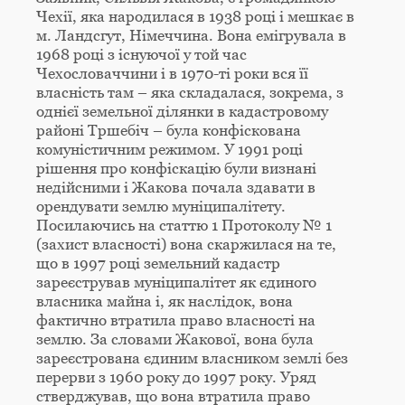
Чехії, яка народилася в 1938 році і мешкає в
м. Ландсгут, Німеччина. Вона емігрувала в
1968 році з існуючої у той час
Чехословаччини і в 1970-ті роки вся її
власність там – яка складалася, зокрема, з
однієї земельної ділянки в кадастровому
районі Тршебіч – була конфіскована
комуністичним режимом. У 1991 році
рішення про конфіскацію були визнані
недійсними і Жакова почала здавати в
орендувати землю муніципалітету.
Посилаючись на статтю 1 Протоколу № 1
(захист власності) вона скаржилася на те,
що в 1997 році земельний кадастр
зареєстрував муніципалітет як єдиного
власника майна і, як наслідок, вона
фактично втратила право власності на
землю. За словами Жакової, вона була
зареєстрована єдиним власником землі без
перерви з 1960 року до 1997 року. Уряд
стверджував, що вона втратила право