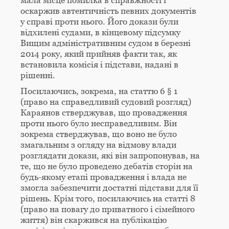
мала місце помилка в справжності і
оскаржив автентичність певних документів
у справі проти нього. Його докази були
відхилені судами, в кінцевому підсумку
Вищим адміністративним судом в березні
2014 року, який прийняв факти так, як
встановила комісія і підстави, надані в
рішенні.
Посилаючись, зокрема, на статтю 6 § 1
(право на справедливий судовий розгляд)
Караянов стверджував, що провадження
проти нього було несправедливим. Він
зокрема стверджував, що воно не було
змагальним з огляду на відмову влади
розглядати докази, які він запропонував, на
те, що не було проведено дебатів сторін на
будь-якому етапі провадження і влада не
змогла забезпечити достатні підстави для її
рішень. Крім того, посилаючись на статті 8
(право на повагу до приватного і сімейного
життя) він скаржився на публікацію