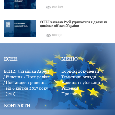
розслідування
100 829
ЄСПЛ наказав Росії утриматися від атак на
цивільні об’єкти України
100 150
ECHR
МЕНЮ
ECHR: Ukrainian Aspect
Корисні документи
Рішення
Прес-релізи
Тематичні огляди
Постанови і рішення
Новини і публікації
від 6 квітня 2017 року
Рішення
(120)
Про нас
КОНТАКТИ