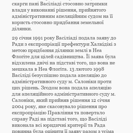
скарги пані Васіліаді стосовно затримки
влади у виконанні рішення, прийнятого
адміністративним апеляційним судом на її
користь стосовно придбання земельної
ділянки.
29 січня 1991 року Васіліаді подала заяву до
Ради з експропріації префектури Халкідікі з
метою придбання ділянки землі в Неа
Флогіте для цілей садівництва. Її заява була
відхилена двічі на підставі того, що вона не
мешкала в Неа Флогіта. 13 лютого 1998
Васіліді безуспішно подала апеляцію до
адміністративного суду м. Салоніки проти
цих рішень. Згодом вона подала апеляцію
для апеляційного адміністративного суду м.
Салоніки, який прийняв рішення 12 січня
2004 року, яке скасовувало рішення про
експропріацію Правління та повертало
справу Раді на підставі того, що Васіліді
виконала всі юридичні критерії та Рада
повинна була оцінити її заяву разом з усіма