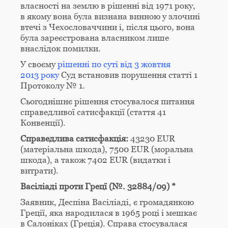
власності на землю в рішенні від 1971 року,
в якому вона була визнана винною у злочині
втечі з Чехословаччини і, після цього, вона
була зареєстрована власником лише
внаслідок помилки.
У своєму
рішенні по суті від 3 жовтня
2013 року
Суд встановив порушення статті 1
Протоколу № 1.
Сьогоднішнє рішення стосувалося питання
справедливої сатисфакції (стаття 41
Конвенції).
Справедлива сатисфакція:
43230 EUR
(матеріальна шкода), 7500 EUR (моральна
шкода), а також 7402 EUR (видатки і
витрати).
Васіліаді проти Грецї (№. 32884/09) *
Заявник, Деспіна Васіліаді, є громадянкою
Греції, яка народилася в 1965 році і мешкає
в Салоніках (Греція). Справа стосувалася