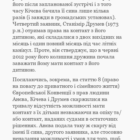
його після запланованої зустрічі і з того
часу Кічєва бачила її сина лише кілька
разів (і завжди в громадських установах).
Четвертий заявник, Станімір Друмев (1973
р.н.) отримав права на контакт з його
дитиною, які складалися з двох вихідних на
місяць і один повний місяць під час літніх
канікул. Проте, він стверджує, що в червні
2012 року його колишня дружина почала
заважати йому мати контакт з його
дитиною.
Посилаючись, зокрема, на статтю 8 (право
на повагу до приватного і сімейного життя)
Європейської Конвенції з прав людини
Анєва, Кічева і Друмев скаржилися на
тривалу відсутність можливості мати
контакт з їх дітьми незважаючи на опіку та/
або контакт, наданих судами в остаточних
рішеннях. Анєва подала таку ж скаргу від
імені її сина, другого заявника, але стосовно
ненадання можливості і умов для того, щоб