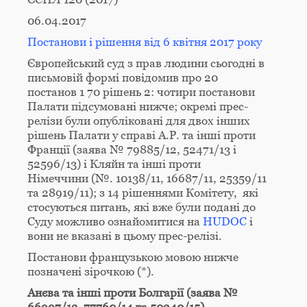
06.04.2017
Постанови і рішення від 6 квітня 2017 року
Європейський суд з прав людини сьогодні в
письмовій формі повідомив про 20
постанов
1
70 рішень
2
: чотири постанови
Палати підсумовані нижче; окремі прес-
релізи були опубліковані для двох інших
рішень Палати у справі
A
.
P
. та інші проти
Франції
(заява № 79885/12, 52471/13 і
52596/13) і
Кляйн та інші проти
Німеччини
(№. 10138/11, 16687/11, 25359/11
та 28919/11); з 14 рішеннями Комітету,
які
стосуються питань, які вже були подані до
Суду можливо ознайомитися на
HUDOC
і
вони не вказані в цьому прес-релізі.
Постанови французькою мовою нижче
позначені зірочкою (*).
Анєва та інші проти Болгарії (заява №