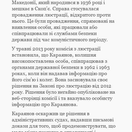
Македонії, який народився в 1936 році і
мешкає в Скоп’є. Справа стосувалася
провадження люстрації, відкритого проти
нього. Це були провадження, спрямовані на
виявлення особи, які працювали або
співпрацювали зі службами безпеки
держави під час комуністичного періоду.
У травні 2013 року комісія з люстрації
встановила, що Караянов, колишня
високопоставлена особа, співпрацював з
органами державної безпеки в 1962 і 1963
роках, коли він надавав інформацію про
його сім’ю і колег. Вона засновувала своє
рішення на Законі про люстрацію від 2012
року. Рішення було негайно опубліковане на
веб-сторінці комісії і та вказувало особисту
інформацію про Караянова.
Караянов оскаржив це рішення в
адміністративних судах, надавши письмові
докази для того, щоб продемонструвати, що