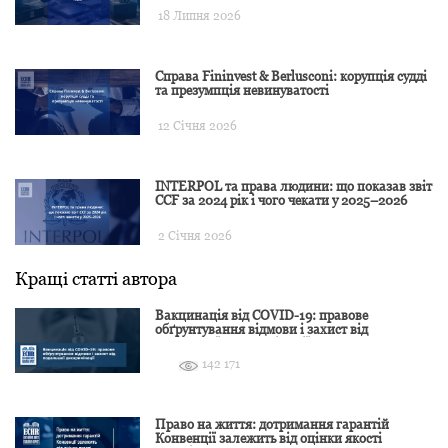
18 Липня 2026
Справа Fininvest & Berlusconi: корупція судді
та презумпція невинуватості
12 Січня 2026
INTERPOL та права людини: що показав звіт
CCF за 2024 рік і чого чекати у 2025–2026
2 Січня 2026
Кращі статті автора
Вакцинація від COVID-19: правове
обґрунтування відмови і захист від
подальшої дискримінації
142 171
Право на життя: дотримання гарантій
Конвенції залежить від оцінки якості