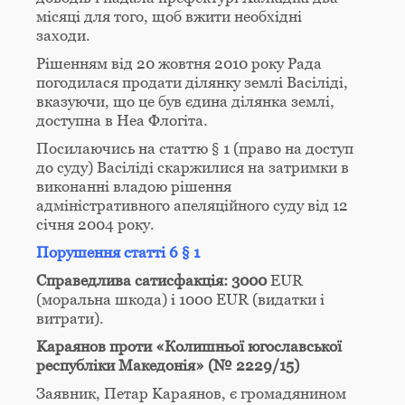
місяці для того, щоб вжити необхідні
заходи.
Рішенням від 20 жовтня 2010 року Рада
погодилася продати ділянку землі Васіліді,
вказуючи, що це був єдина ділянка землі,
доступна в Неа Флогіта.
Посилаючись на статтю § 1 (право на доступ
до суду) Васіліді скаржилися на затримки в
виконанні владою рішення
адміністративного апеляційного суду від 12
січня 2004 року.
Порушення статті 6 § 1
Справедлива сатисфакція: 3000
EUR
(моральна шкода) і 1000 EUR (видатки і
витрати).
Kaраянов проти «Колишньої югославської
республіки Македонія» (№ 2229/15)
Заявник, Петар Kaраянов, є громадянином