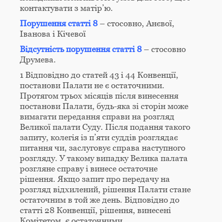
контактувати з матір’ю.
Порушення статті 8
– стосовно, Анєвої,
Іванова і Кічевої
Відсутність порушення статті 8
– стосовно
Друмева.
1 Відповідно до статей 43 і 44 Конвенції,
постанови Палати не є остаточними.
Протягом трьох місяців після винесення
постанови Палати, будь-яка зі сторін може
вимагати передання справи на розгляд
Великої палати Суду. Після подання такого
запиту, колегія із п’яти суддів розглядає
питання чи, заслуговує справа наступного
розгляду. У такому випадку Велика палата
розгляне справу і винесе остаточне
рішення. Якщо запит про передачу на
розгляд відхилений, рішення Палати стане
остаточним в той же день. Відповідно до
статті 28 Конвенції, рішення, винесені
Комітетом, є остаточними.