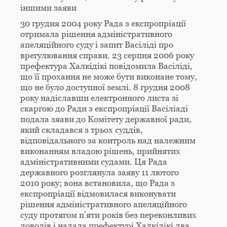
іншими заяви
30 грудня 2004 року Рада з експропріації
отримала рішення адміністративного
апеляційного суду і запит Васіліді про
врегулювання справи. 23 серпня 2006 року
префектура Халкідікі повідомила Васіліді,
що її прохання не може бути виконане тому,
що не було доступної землі. 8 грудня 2008
року надіславши електронного листа зі
скаргою до Ради з експропріації Васіліаді
подала зяави до Комітету державної ради,
який складався з трьох суддів,
відповідального за контроль над належним
виконанням владою рішень, прийнятих
адміністративними судами. Ця Рада
державного розглянула заяву 11 лютого
2010 року; вона встановила, що Рада з
експропріації відмовилася виконувати
рішення адміністративного апеляційного
суду протягом п’яти років без переконливих
доводів і надала префектурі Халкідікі два