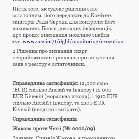
Після того, як судове рішення стає
остаточним, його передають до Комітету
міністрів Ради Європи для контролю його
виконання. Більш докладну інформацію
про процес виконання можливо знайти
тут:
www.coe.int/t/dghl/monitoring/execution
2 Рішення про визнання скарг
неприйнятними і рішення про вилучення
заяв з реєстру є остаточними.
Справедлива сатисфакція:
12,000 євро
(EUR) спільно Анєвій та Іванову і 12 000
EUR Кічевій (моральна шкода); і 1910 EUR
спільно Анєвій і Іванову, та 2100 EUR
Кічевій (видатки і витрати).
Справедлива сатисфакція
Жакова проти Чехії (№ 2000/09)
Заявник, Сильвія Жакова, є громадянкою