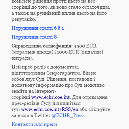
комісією рішення проти нього на веб-
сторінці до того, як воно стало остаточним,
а також на руйнівний вплив цього на його
репутацію.
Порушення статті 6 § 1
Порушення статті 8
Справедлива сатисфакція:
4500 EUR
(моральна шкода) і 1000 EUR (видатки і
витрати).
Цей прес-реліз є документом,
підготовленим Секретаріатом. Він не
зобов’язує Суд. Рішення, постанови і
додаткову інформацію про Суд можливо
знайти на інтернет-
сторінці
www.echr.coe.int
. Для отримання
прес-релізів Суду підпишіться
тут:
www.echr.coe.int/RSS/en
або слідкуйте
за нами в Twitter
@ECHR_Press.
Контакти для преси