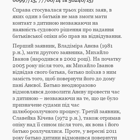
66997/13, 77760/14 та 50240/15)
Справа стосувалася трьох різних заяв, в
яких один з батьків не мав змоги мати
контакт з дитиною незважаючи на
наявність судового рішення про надання
батьківської опіки або прав на відвідування.
Перший заявник, Владіміра Анєва (1981
р.н.), мати другого заявника, Михайло
Іванов (народився в 2002 році). На початку
2005 року після того, як Михайло Іванов
відвідав свого батька, батько поїхав з ним
замість того, щоб повернути його до дому
пані Анєвої. Батько неодноразово
відмовлявся дозволити Анєву провести час
з дитиною – незважаючи на те, що це було
призначене судами під час
шлюборозлучного процесу. Третій заявник,
Славейка Кічева (1972 р.н.), також отримав
опіку над її сином після того, як вона і його
батько розлучилися. Проте, у вересні 2011
року батько дитини відмовився повернути