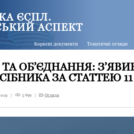
КА ЄСПЛ.
СЬКИЙ АСПЕКТ
Корисні документи
Тематичні огляди
 ТА ОБ’ЄДНАННЯ: З’ЯВ
ІБНИКА ЗА СТАТТЕЮ 11
2019
|
5 699
|
Огляди