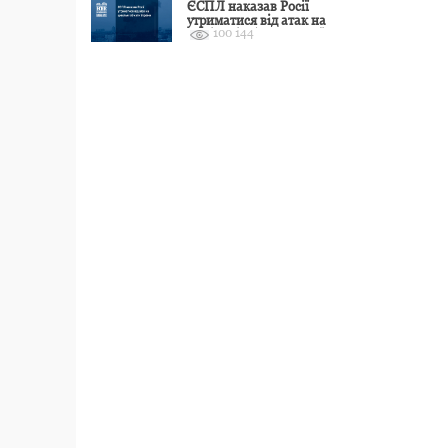
ЄСПЛ наказав Росії
утриматися від атак на
100 144
цивільні об’єкти України