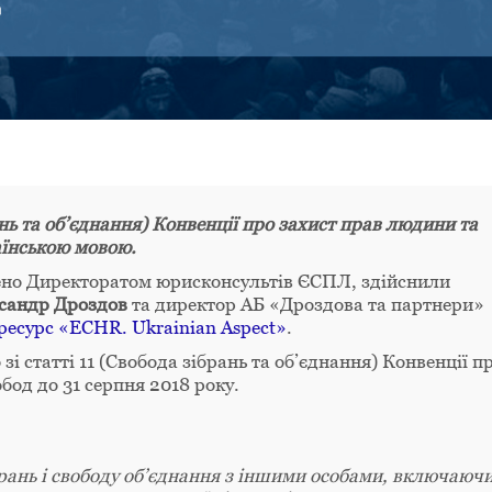
ань та об’єднання) Конвенції про захист прав людини та
аїнською мовою.
лено Директоратом юрисконсультів ЄСПЛ, здійснили
сандр Дроздов
та директор АБ «Дроздова та партнери»
ресурс «ECHR. Ukrainian Aspect»
.
зі статті 11 (Свобода зібрань та об’єднання) Конвенції п
од до 31 серпня 2018 року.
брань і свободу об’єднання з іншими особами, включаюч