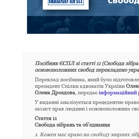
Посібник ЄСПЛ зі статті 11 (Свобода зібр
основоположних свобод перекладено укр
Переклад посібника, який було підготов
президент Спілки адвокатів України
Олек
Олена Дроздова
, передає
інформаційний 
У виданні аналізується прецедентне право 
захист прав людини і основоположних своб
Стаття 11
Свобода зібрань та об’єднання
1. Кожен має право на свободу мирних зі