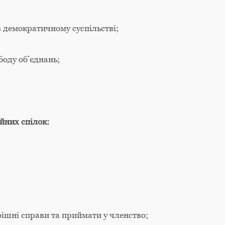
в демократичному суспільстві;
боду об’єднань;
йних спілок:
рішні справи та приймати у членство;