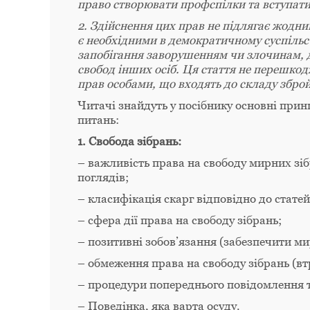
право створювати профспілки та вступати д
2. Здійснення цих прав не підлягає жодни
є необхідними в демократичному суспільст
запобігання заворушенням чи злочинам, дл
свобод інших осіб. Ця стаття не перешк
прав особами, що входять до складу зброй
Читачі знайдуть у посібнику основні принц
питань:
1. Свобода зібрань:
– важливість права на свободу мирних зіб
поглядів;
– класифікація скарг відповідно до статей 9
– сфера дії права на свободу зібрань;
– позитивні зобов’язання (забезпечити ми
– обмеження права на свободу зібрань (вт
– процедури попереднього повідомлення т
– Поведінка, яка варта осуду.