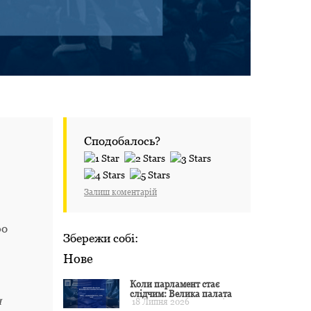
Сподобалось?
Залиш коментарій
ро
Збережи собі:
Нове
Коли парламент стає
слідчим: Велика палата
и
18 Липня 2026
ЄСПЛ окреслила межі