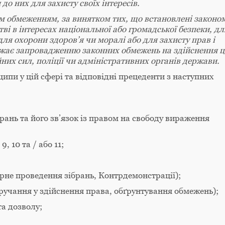
о них для захисту своїх інтересів.
м обмеженням, за винятком тих, що встановлені законом
ві в інтересах національної або громадської безпеки, дл
я охорони здоров’я чи моралі або для захисту прав і
оджає запровадженню законних обмежень на здійснення 
них сил, поліції чи адміністративних органів держави.
ипи у цій сфері та відповідні прецеденти з наступних
рань та його зв’язок із правом на свободу вираження
, 10 та / або 11;
рне проведення зібрань, Контрдемонстрації);
ручання у здійснення права, обґрунтування обмежень);
а дозволу;