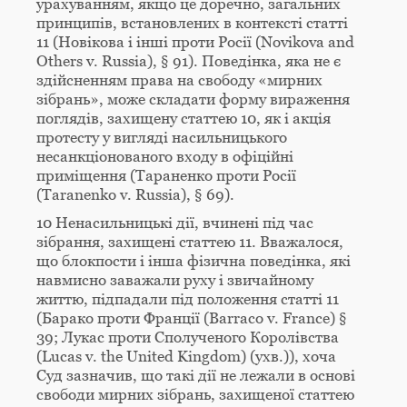
урахуванням, якщо це доречно, загальних
принципів, встановлених в контексті статті
11 (Новікова і інші проти Росії (Novikova and
Others v. Russia), § 91). Поведінка, яка не є
здійсненням права на свободу «мирних
зібрань», може складати форму вираження
поглядів, захищену статтею 10, як і акція
протесту у вигляді насильницького
несанкціонованого входу в офіційні
приміщення (Тараненко проти Росії
(Taranenko v. Russia), § 69).
10 Ненасильницькі дії, вчинені під час
зібрання, захищені статтею 11. Вважалося,
що блокпости і інша фізична поведінка, які
навмисно заважали руху і звичайному
життю, підпадали під положення статті 11
(Барако проти Франції (Barraco v. France) §
39; Лукас проти Сполученого Королівства
(Lucas v. the United Kingdom) (ухв.)), хоча
Суд зазначив, що такі дії не лежали в основі
свободи мирних зібрань, захищеної статтею