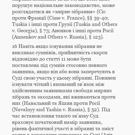
порушує національне законодавство, може
розглядатися як «мирне зібрання» (Сіс
проти Франції (Cisse v. France), §§ 39-40;
Tuskia і інші проти Грузії (Tuskia and Others
v. Georgia), § 73; Анєнков і інші проти Росії
(Annenkov and Others v. Russia), § 123).
16 Навіть якщо існування зібрання не
викликає сумнівів, прийнятність скарги
відповідно до статті 11 може бути
поставлена під сумнів стосовно певного
заявника, якщо він або вона заперечують в
Суді свою участь у цьому зібранні. Повинен
існувати чіткий і визнаний зв’язок між
здійсненням заявниками свободи мирних
зібрань та заходами, які вживаються проти
них (Навальний та Яшин проти Росії
(Navalnyy and Yashin v. Russia), § 52). Під
час встановлення такого зв’язку Суд
враховує початковий намір заявника,
рівень фактичної участі в зібранні та зміст
заяви в державних установах та Суді (Агіт