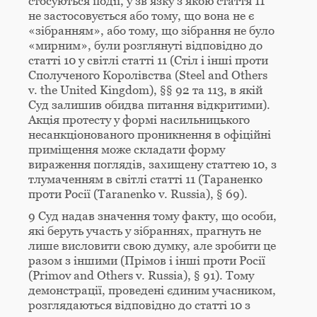
стосуються події, у зв’язку з якою стаття 11
не застосовується або тому, що вона не є
«зібранням», або тому, що зібрання не було
«мирним», були розглянуті відповідно до
статті 10 у світлі статті 11 (Стіл і інші проти
Сполученого Королівства (Steel and Others
v. the United Kingdom), §§ 92 та 113, в якій
Суд залишив обидва питання відкритими).
Акція протесту у формі насильницького
несанкціонованого проникнення в офіційні
приміщення може складати форму
вираження поглядів, захищену статтею 10, з
тлумаченням в світлі статті 11 (Тараненко
проти Росії (Taranenko v. Russia), § 69).
9 Суд надав значення тому факту, що особи,
які беруть участь у зібраннях, прагнуть не
лише висловити свою думку, але зробити це
разом з іншими (Прімов і інші проти Росії
(Primov and Others v. Russia), § 91). Тому
демонстрації, проведені єдиним учасником,
розглядаються відповідно до статті 10 з