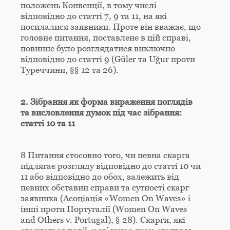
положень Конвенції, в тому числі
відповідно до статті 7, 9 та 11, на які
посилалися заявники. Проте він вважає, що
головне питання, поставлене в цій справі,
повинне було розглядатися виключно
відповідно до статті 9 (Güler та Uğur проти
Туреччини, §§ 12 та 26).
2. Зібрання як форма вираження поглядів
та висловлення думок під час зібрання:
статті 10 та 11
8 Питання стосовно того, чи певна скарга
підлягає розгляду відповідно до статті 10 чи
11 або відповідно до обох, залежить від
певних обставин справи та сутності скарг
заявника (Асоціація «Women On Waves» і
інші проти Португалії (Women On Waves
and Others v. Portugal), § 28). Скарги, які