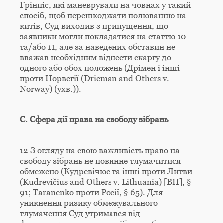
Грінпіс, які маневрували на човнах у такий
спосіб, щоб перешкоджати полюванню на
китів, Суд виходив з припущення, що
заявники могли покладатися на статтю 10
та/або 11, але за наведених обставин не
вважав необхідним віднести скаргу до
одного або обох положень (Дрімен і інші
проти Норвегії (Drieman and Others v.
Norway) (ухв.)).
С. Сфера дії права на свободу зібрань
12 З огляду на свою важливість право на
свободу зібрань не повинне тлумачитися
обмежено (Кудревічюс та інші проти Литви
(Kudrevičius and Others v. Lithuania) [ВП], §
91; Taranenko проти Росії, § 65). Для
уникнення ризику обмежувального
тлумачення Суд утримався від