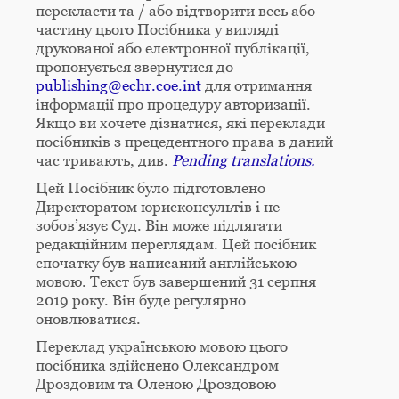
перекласти та / або відтворити весь або
частину цього Посібника у вигляді
друкованої або електронної публікації,
пропонується звернутися до
publishing@echr.coe.int
для отримання
інформації про процедуру авторизації.
Якщо ви хочете дізнатися, які переклади
посібників з прецедентного права в даний
час тривають, див.
Pending translations.
Цей Посібник було підготовлено
Директоратом юрисконсультів і не
зобов’язує Суд. Він може підлягати
редакційним переглядам. Цей посібник
спочатку був написаний англійською
мовою. Текст був завершений 31 серпня
2019 року. Він буде регулярно
оновлюватися.
Переклад українською мовою цього
посібника здійснено Олександром
Дроздовим та Оленою Дроздовою