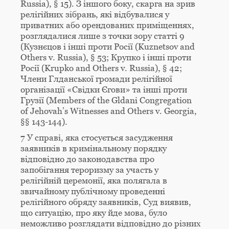
Russia), § 15). З іншого боку, скарга на зрив
релігійних зібрань, які відбувалися у
приватних або орендованих приміщеннях,
розглядалися лише з точки зору статті 9
(Кузнєцов і інші проти Росії (Kuznetsov and
Others v. Russia), § 53; Крупко і інші проти
Росії (Krupko and Others v. Russia), § 42;
Члени Глданської громади релігійної
організації «Свідки Єгови» та інші проти
Грузії (Members of the Gldani Congregation
of Jehovah’s Witnesses and Others v. Georgia,
§§ 143-144).
7 У справі, яка стосується засудження
заявників в кримінальному порядку
відповідно до законодавства про
запобігання тероризму за участь у
релігійній церемонії, яка полягала в
звичайному публічному проведенні
релігійного обряду заявників, Суд виявив,
що ситуацію, про яку йде мова, було
неможливо розглядати відповідно до різних