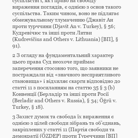
суспільстві і, як і право на свободу
вираження поглядів, є однією з основ такого
суспільства. Таким чином, воно не підлягає
обмежувальному тлумаченню (Джавіт Ан
проти турччини (Djavit An v. Turkey), § 56;
Кудревічюс та інші проти Литви
(Kudrevičius and Others v. Lithuania) [ВП], §
91).
2 З огляду на фундаментальний характер
цього права Суд неохоче приймає
заперечення стосовно того, що заявники не
постраждали від «значного несприятливого
становища» і відхиляє скарги відповідно до
статті 11 з посиланням на статтю 35 § 3 (b)
Конвенції (Берладір та інші проти Росії
(Berladir and Others v. Russia), § 34; Öğrü v.
Turkey, § 18).
3 Захист думок та свобода їх вираження є
однією з цілей свободи зібрань та об’єднань,
закріплених у статті 11 (Партія свободи та
демократії (ÖZDEP) проти Туреччини [ВП]