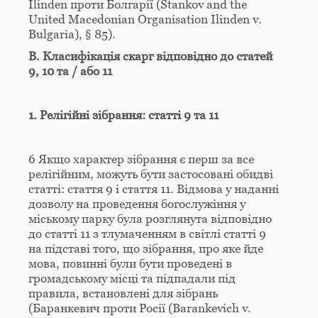
Ilinden проти Болгарії (Stankov and the
United Macedonian Organisation Ilinden v.
Bulgaria), § 85).
В. Класифікація скарг відповідно до статей
9, 10 та / або 11
1. Релігійні зібрання: статті 9 та 11
6 Якщо характер зібрання є перш за все
релігійним, можуть бути застосовані обидві
статті: стаття 9 і стаття 11. Відмова у наданні
дозволу на проведення богослужіння у
міському парку була розглянута відповідно
до статті 11 з тлумаченням в світлі статті 9
на підставі того, що зібрання, про яке йде
мова, повинні були бути проведені в
громадському місці та підпадали під
правила, встановлені для зібрань
(Баранкевич проти Росії (Barankevich v.