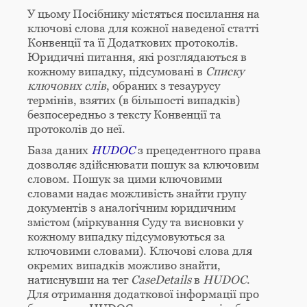
У цьому Посібнику містяться посилання на
ключові слова для кожної наведеної статті
Конвенції та її Додаткових протоколів.
Юридичні питання, які розглядаються в
кожному випадку, підсумовані в
Списку
ключових слів
, обраних з тезаурусу
термінів, взятих (в більшості випадків)
безпосередньо з тексту Конвенції та
протоколів до неї.
База даних
HUDOC
з прецедентного права
дозволяє здійснювати пошук за ключовим
словом. Пошук за цими ключовими
словами надає можливість знайти групу
документів з аналогічним юридичним
змістом (міркування Суду та висновки у
кожному випадку підсумовуються за
ключовими словами). Ключові слова для
окремих випадків можливо знайти,
натиснувши на тег
CaseDetails
в
HUDOC
.
Для отримання додаткової інформації про