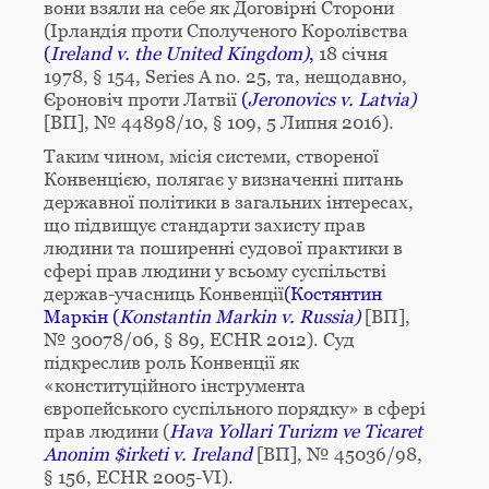
вони взяли на себе як Договірні Сторони
(Ірландія проти Сполученого Королівства
(
Ireland v. the United Kingdom)
,
18 січня
1978, § 154, Series A no. 25, та, нещодавно,
Єроновіч проти Латвії
(
Jeronovics v. Latvia)
[ВП], № 44898/10, § 109, 5 Липня 2016).
Таким чином, місія системи, створеної
Конвенцією, полягає у визначенні питань
державної політики в загальних інтересах,
що підвищує стандарти захисту прав
людини та поширенні судової практики в
сфері прав людини у всьому суспільстві
держав-учасниць Конвенції
(Костянтин
Маркін (
Konstantin Markin
v. Russia)
[ВП],
№ 30078/06, § 89, ECHR 2012). Суд
підкреслив роль Конвенції як
«конституційного інструмента
європейського суспільного порядку» в сфері
прав людини (
Hava Yollari Turizm ve Ticaret
Anonim $irketi v. Ireland
[ВП], № 45036/98,
§ 156, ECHR 2005-VI).