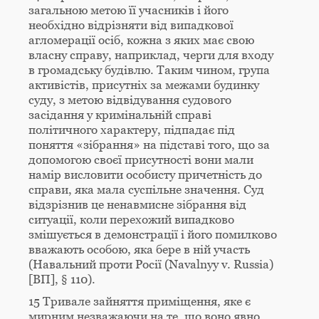
загальною метою її учасників і його
необхідно відрізняти від випадкової
агломерації осіб, кожна з яких має свою
власну справу, наприклад, черги для входу
в громадську будівлю. Таким чином, група
активістів, присутніх за межами будинку
суду, з метою відвідування судового
засідання у кримінальній справі
політичного характеру, підпадає під
поняття «зібрання» на підставі того, що за
допомогою своєї присутності вони мали
намір висловити особисту причетність до
справи, яка мала суспільне значення. Суд
відзрізнив це ненавмисне зібрання від
ситуації, коли перехожий випадково
змішується в демонстрації і його помилково
вважають особою, яка бере в ній участь
(Навальний проти Росії (Navalnyy v. Russia)
[ВП], § 110).
15 Тривале зайняття приміщення, яке є
мирним незважаючи на те, що воно явно