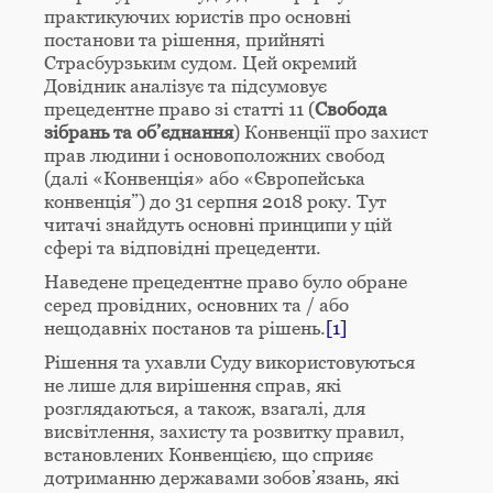
практикуючих юристів про основні
постанови та рішення, прийняті
Страсбурзьким судом. Цей окремий
Довідник аналізує та підсумовує
прецедентне право зі статті 11 (
Свобода
зібрань та об’єднання
) Конвенції про захист
прав людини і основоположних свобод
(далі «Конвенція» або «Європейська
конвенція”) до 31 серпня 2018 року. Тут
читачі знайдуть основні принципи у цій
сфері та відповідні прецеденти.
Наведене прецедентне право було обране
серед провідних, основних та / або
нещодавніх постанов та рішень.
[1]
Рішення та ухавли Суду використовуються
не лише для вирішення справ, які
розглядаються, а також, взагалі, для
висвітлення, захисту та розвитку правил,
встановлених Конвенцією, що сприяє
дотриманню державами зобов’язань, які