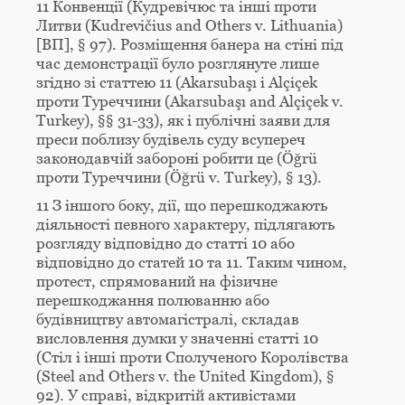
11 Конвенції (Кудревічюс та інші проти
Литви (Kudrevičius and Others v. Lithuania)
[ВП], § 97). Розміщення банера на стіні під
час демонстрації було розглянуте лише
згідно зі статтею 11 (Akarsubaşı і Alçiçek
проти Туреччини (Akarsubaşı and Alçiçek v.
Turkey), §§ 31-33), як і публічні заяви для
преси поблизу будівель суду всупереч
законодавчій забороні робити це (Öğrü
проти Туреччини (Öğrü v. Turkey), § 13).
11 З іншого боку, дії, що перешкоджають
діяльності певного характеру, підлягають
розгляду відповідно до статті 10 або
відповідно до статей 10 та 11. Таким чином,
протест, спрямований на фізичне
перешкоджання полюванню або
будівництву автомагістралі, складав
висловлення думки у значенні статті 10
(Стіл і інші проти Сполученого Королівства
(Steel and Others v. the United Kingdom), §
92). У справі, відкритій активістами