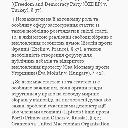
((Freedom and Democracy Party (ÖZDEP) v.
Turkey), § 37).
4 Незважаючи на її автономну роль та
особливу сферу застосування статтю 11
також необхідно розглядати в світлі статті
10, в якій метою реалізації свободи зібрань є
висловлення особистих думок (Езелін проти
Франції (Ezelin v. France), § 37), а також
необхідність створення форуму для
публічних дебатів та відкритого
висловлення протесту (Єва Мольнар проти
Угорщини (Éva Molnár v. Hungary), § 42).
5 Зв’язок між статтею 10 та статтею 11 є
особливо важливим, коли органи влади
втрутилися у право на свободу мирних
зібрань у відповідь на висловлені думки або
заяви, зроблені учасниками демонстрації
або членами асоціації (Прімов і інші проти
Росії (Primov and Others v. Russia), § 92;
Станков та United Macedonian Organisation