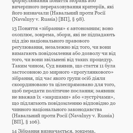
формулювання поняття зібрань або
вичерпного перераховування критеріїв, які
його визначали (Навальний проти Росії
(Navalnyy v. Russia) [ВП], § 98).
13 Поняття «зібрання» є автономним; воно
охоплює, зокрема, збори, які не підпадають
під дію національного правового
регулювання, незалежно від того, чи вони
вимагають повідомлення або дозволу чи від
того, чи вони звільнені від таких процедур.
Таким чином, Суд виявив, що стаття 11 була
застосовною до мирного «прогулянкового»
зібрання, під час якого групи осіб діяли
скоординовано та цілеспрямовано для того,
щоб передати політичне послання; заявник
не вважав їх «маршами» або «зустрічами»,
що підлягають повідомленню відповідно до
чинного національного законодавства
(Навальний проти Росії (Navalnyy v. Russia)
[ВП], § 106).
14 Зібрання визначається, зокрема,