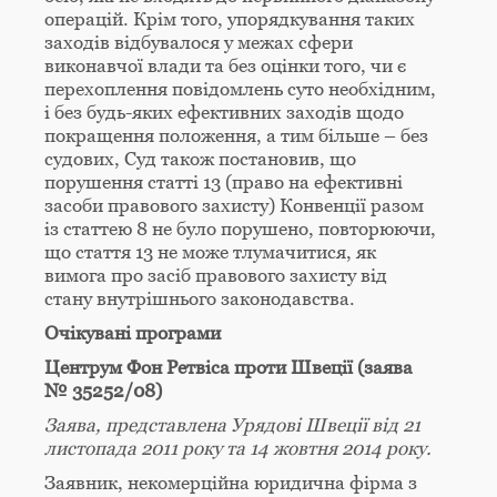
операцій. Крім того, упорядкування таких
заходів відбувалося у межах сфери
виконавчої влади та без оцінки того, чи є
перехоплення повідомлень суто необхідним,
і без будь-яких ефективних заходів щодо
покращення положення, а тим більше – без
судових, Суд також постановив, що
порушення статті 13 (право на ефективні
засоби правового захисту) Конвенції разом
із статтею 8 не було порушено, повторюючи,
що стаття 13 не може тлумачитися, як
вимога про засіб правового захисту від
стану внутрішнього законодавства.
Очікувані програми
Центрум Фон Ретвіса проти Швеції (заява
№ 35252/08)
Заява, представлена Урядові Швеції від 21
листопада 2011 року та 14 жовтня 2014 року.
Заявник, некомерційна юридична фірма з