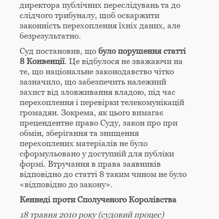
директора публічних переслідувань та до
слідчого трибуналу, щоб оскаржити
законність перехоплення їхніх даних, але
безрезультатно.
Суд постановив, що
було порушення статті
8 Конвенції
. Це відбулося не зважаючи на
те, що національне законодавство чітко
зазначило, що забезпечить належний
захист від зловживання владою, під час
перехоплення і перевірки телекомунікацій
громадян. Зокрема, як цього вимагає
прецендентне право Суду, закон про при
обмін, зберігання та знищення
перехоплених матеріалів не було
сформульовано у доступній для публіки
формі. Втручання в права заявників
відповідно до статті 8 таким чином не було
«відповідно до закону».
Кеннеді проти Сполученого Королівства
18 травня 2010 року (судовий процес)