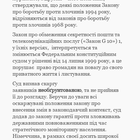
стверджували, що деякі положення Закону
про боротьбу проти злочинів 1994 року,
відрізняються від законів про боротьбу
проти злочинів 1968 року.
Закон про обмеження секретності пошти та
телекомунікаційних послуг («Закон G 10») 1,
у їхніх версіях, інтерпретується та
змінюється Федеральним конституційним
судом у рішенні від 14 липня 1999 року, а це
порушає право громадян на повагу до свого
приватного життя і листування.
Суд визнав скаргу
заявників
необґрунтованою
, та не прийняв
її до розгляду. Беручи до уваги всі
оскаржувані положення закону про
внесення змін в законодавчий контекст, суд
додав до закону гарантії проти зловживань
державними повноваженнями під час
стратегічного моніторингу населення.
Німеччина, в рамках своєї досить широкої