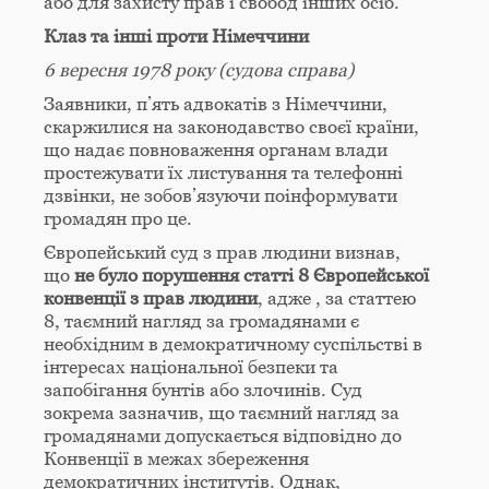
або для захисту прав і свобод інших осіб.
Клаз та інші проти Німеччини
6 вересня 1978 року (судова справа)
Заявники, п’ять адвокатів з Німеччини,
скаржилися на законодавство своєї країни,
що надає повноваження органам влади
простежувати їх листування та телефонні
дзвінки, не зобов’язуючи поінформувати
громадян про це.
Європейський суд з прав людини визнав,
що
не було порушення статтi 8 Європейської
конвенції з прав людини
, адже , за статтею
8, таємний нагляд за громадянами є
необхідним в демократичному суспільствi в
інтересах національної безпеки та
запобігання бунтiв або злочинiв. Суд
зокрема зазначив, що таємний нагляд за
громадянами допускається відповідно до
Конвенції в межах збереження
демократичних інститутів. Однак,