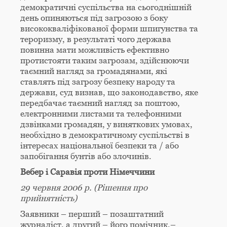
демократичні суспільства на сьогоднiшнiй
день опиняються під загрозою з боку
висококваліфікованої форми шпигунства та
тероризму, в результаті чого держава
повинна мати можливість ефективно
протистояти таким загрозам, здійснюючи
таємний нагляд за громадянами, які
ставлять під загрозу безпеку народу та
держави, суд визнав, що законодавство, яке
передбачає таємний нагляд за поштою,
електронними листами та телефонними
дзвінками громадян, у виняткових умовах,
необхідно в демократичному суспільствi в
інтересах нацiональної безпеки та / або
запобігання бунтiв або злочинiв.
Вебер і Саравія проти Німеччини
29 червня 2006 р. (Рішення про
прийнятність)
Заявники – перший – позаштатний
журналіст, а другий – його помічник,–