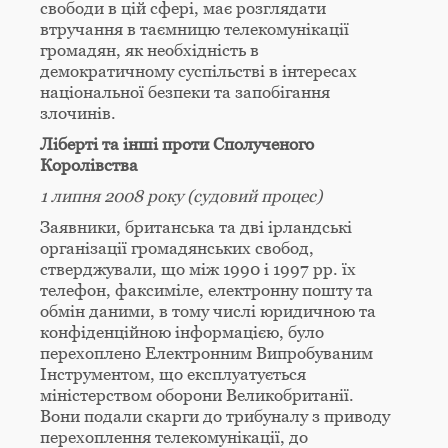
свободи в цій сфері, має розглядати
втручання в таємницю телекомунікації
громадян, як необхідність в
демократичному суспільстві в інтересах
національної безпеки та запобігання
злочинів.
Ліберті та інші проти Сполученого
Королівства
1 липня 2008 року (судовий процес)
Заявники, британська та дві ірландські
організації громадянських свобод,
стверджували, що між 1990 і 1997 рр. їх
телефон, факсиміле, електронну пошту та
обмін даними, в тому числі юридичною та
конфіденційною інформацією, було
перехоплено Електронним Випробуваним
Інструментом, що експлуатується
міністерством оборони Великобританії.
Вони подали скарги до трибуналу з приводу
перехоплення телекомунікації, до