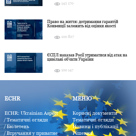
142 170
Право на життя: дотримання гарантій
Конвенції залежить від оцінки якості
розслідування
100 827
ЄСПЛ наказав Росії утриматися від атак на
цивільні об’єкти України
100 147
ECHR
МЕНЮ
ECHR: Ukrainian Aspect
Корисні документи
Тематичні огляди
Тематичні огляди
Бюлетень
Новини і публікації
Втручання у приватне
Рішення