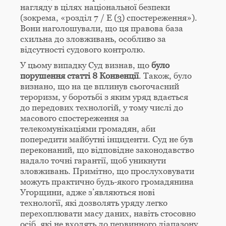
нагляду в цілях національної безпеки
(зокрема, «розділ 7 / E (3) спостереження»).
Вони наголошували, що ця правова база
схильна до зловживань, особливо за
відсутності судового контролю.
У цьому випадку Суд визнав, що
було
порушення статті 8 Конвенції
. Також, було
визнано, що на це вплинув сьогочасний
тероризм, у боротьбі з яким уряд вдається
до передових технологій, у тому числі до
масового спостереження за
телекомунікаціями громадян, аби
попередити майбутні інциденти. Суд не був
переконаний, що відповідне законодавство
надало точні гарантії, щоб уникнути
зловживань. Примітно, що прослуховувати
можуть практично будь-якого громадянина
Угорщини, адже з’являються нові
технології, які дозволять уряду легко
перехоплювати масу даних, навіть стосовно
осіб, які не входять до первинного діапазону