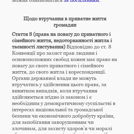
можна ознайомитися
за посиланням
.
Щодо втручання в приватне життя
громадян
Стаття 8 (права на повагу до приватного і
сімейного життя, недоторканності житла і
таємності листування)
Відповідно до ст. 8
Конвенції про захист прав людини і
основоположних свобод кожен має право на
повагу до свого приватного і сімейного
життя, до свого житла і кореспонденції.
Органи державної влади не можуть
втручатись у здійснення цього права, за
винятком випадків, коли втручання
здійснюється згідно із законом і є
необхідним у демократичному суспільстві в
інтересах національної та громадської
безпеки чи економічного добробуту країни,
для запобігання заворушенням чи
злочинам, для захисту здоров’я чи моралі