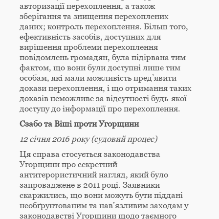
авторизації перехоплення, а також
зберігання та знищення перехоплених
даних; контроль перехоплення. Більш того,
ефективність засобів, доступних для
вирішення проблеми перехоплення
повідомлень громадян, була підірвана тим
фактом, що вони були доступні лише тим
особам, які мали можливість пред’явити
докази перехоплення, і що отримання таких
доказів неможливе за відсутності будь-якої
доступу до інформації про перехоплення.
Сзабо та Віші проти Угорщини
12 січня 2016 року (судовий процес)
Ця справа стосується законодавства
Угорщини про секретний
антитерористичний нагляд, який було
запроваджене в 2011 році. Заявники
скаржились, що вони можуть бути піддані
необґрунтованим та нав’язливим заходам у
законодавстві Угорщини щодо таємного