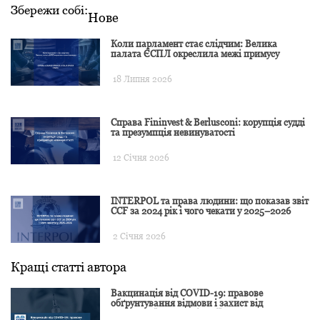
Збережи собі:
Нове
Коли парламент стає слідчим: Велика
палата ЄСПЛ окреслила межі примусу
18 Липня 2026
Справа Fininvest & Berlusconi: корупція судді
та презумпція невинуватості
12 Січня 2026
INTERPOL та права людини: що показав звіт
CCF за 2024 рік і чого чекати у 2025–2026
2 Січня 2026
Кращі статті автора
Вакцинація від COVID-19: правове
обґрунтування відмови і захист від
подальшої дискримінації