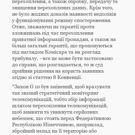
перехоплення, а також обробку, передачу та
знищення перехоплених даних. Крім того,
не було жодних доказів наявності недоліків
у функціонуванні режиму спостереження.
Отже, зважаючи на гарантії проти
зловживань під час перехоплення
приватної інформації громадян, а також на
більш загальні гарантії, що пропонуються
під наглядом Комісара та на розгляд
трибуналу, –все це може бути застосовано
до справи, що розглядається, то ж суд
прийняв рішення на користь заявника
згідно зі статтею 8 Конвенції.
*Закон G 10 був змінений, щоб врахувати
так званий стратегічний моніторинг
телекомунікацій, тобто збір інформації
шляхом перехоплення телекомунікацій,
щоб виявити та уникнути серйозних
небезпек, що стоять перед Федеративною
Республікою Німеччиною, наприклад,
збройний напад на її територію або