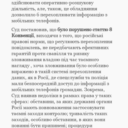
здійснювати оперативно-розшукову
діяльність, але, також, це обладняння
дозволило б перехоплювати інформацію з
мобільних телефонів.
Суд постановив, що
було порушено статтю 8
Конвенції
, виходячи з того, що російські
правові норми, що регулюють перехоплення
повідомлень, не передбачають ефективних
гарантій проти свавілля та ризику
зловживання владою під час таємного
нагляду , хоча зловживання було особливо
виражено в такій системі перехоплення
даних, як в Росії, де спецслужби та поліція
мали безпосередній доступ до інформації з
мобільних телефонів громадян. Зокрема,
Суд виявив недоліки в рамках права у таких
сферах: обставини, за яких державні органи
Росії мають повноваження застосовувати
таємні заходи контролю; тривалість таких
заходів, особливо обставини, в яких вони
повинні бути припинені; процедури