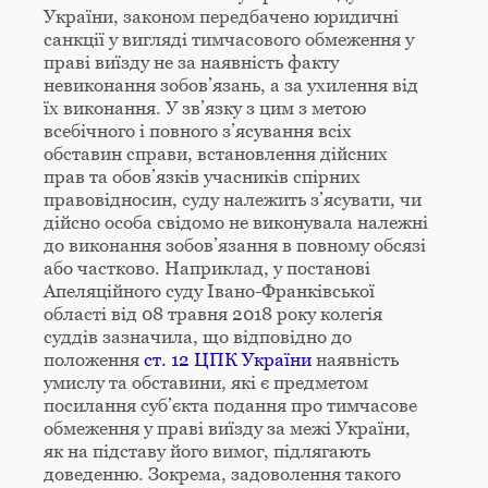
України, законом передбачено юридичні
санкції у вигляді тимчасового обмеження у
праві виїзду не за наявність факту
невиконання зобов’язань, а за ухилення від
їх виконання. У зв’язку з цим з метою
всебічного і повного з’ясування всіх
обставин справи, встановлення дійсних
прав та обов’язків учасників спірних
правовідносин, суду належить з’ясувати, чи
дійсно особа свідомо не виконувала належні
до виконання зобов’язання в повному обсязі
або частково. Наприклад, у постанові
Апеляційного суду Івано-Франківської
області від 08 травня 2018 року колегія
суддів зазначила, що відповідно до
положення
ст. 12 ЦПК України
наявність
умислу та обставини, які є предметом
посилання суб’єкта подання про тимчасове
обмеження у праві виїзду за межі України,
як на підставу його вимог, підлягають
доведенню. Зокрема, задоволення такого