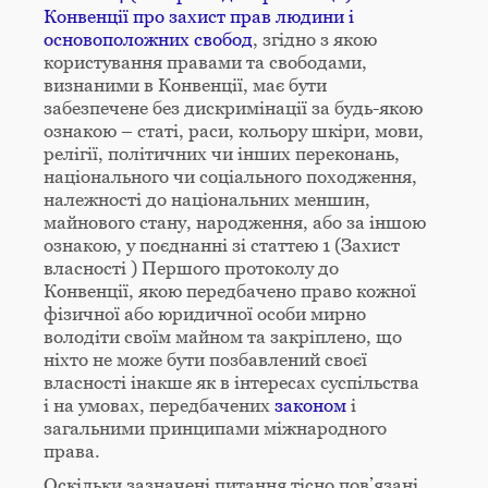
Конвенції про захист прав людини і
основоположних свобод
, згідно з якою
користування правами та свободами,
визнаними в Конвенції, має бути
забезпечене без дискримінації за будь-якою
ознакою – статі, раси, кольору шкіри, мови,
релігії, політичних чи інших переконань,
національного чи соціального походження,
належності до національних меншин,
майнового стану, народження, або за іншою
ознакою, у поєднанні зі статтею 1 (Захист
власності ) Першого протоколу до
Конвенції, якою передбачено право кожної
фізичної або юридичної особи мирно
володіти своїм майном та закріплено, що
ніхто не може бути позбавлений своєї
власності інакше як в інтересах суспільства
і на умовах, передбачених
законом
і
загальними принципами міжнародного
права.
Оскільки зазначені питання тісно пов’язані