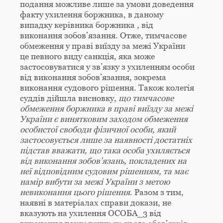
подання можливе лише за умови доведення
факту ухилення боржника, в даному
випадку керівника боржника , від
виконання зобов’язання. Отже, тимчасове
обмеження у праві виїзду за межі України
це певного виду санкція, яка може
застосовуватися у зв’язку з ухиленням особи
від виконання зобов’язання, зокрема
виконання судового рішення. Також колегія
суддів дійшла висновку,
що тимчасове
обмеження боржника в праві виїзду за межі
України є винятковим заходом обмеження
особистої свободи фізичної особи, який
застосовується лише за наявності достатніх
підстав вважати, що така особа ухиляється
від виконання зобов’язань, покладених на
неї відповідним судовим рішенням, та має
намір вибути за межі України з метою
невиконання цього рішення
. Разом з тим,
наявні в матеріалах справи докази, не
вказують на ухилення ОСОБА_3 від