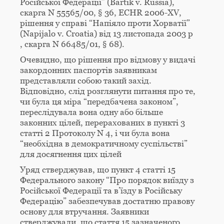
Російської Федерації” (Bartik v. Russia),
скарга N 55565/00, § 36, ECHR 2006-XV,
рішення у справі “Напіяло проти Хорватії”
(Napijalo v. Croatia) від 13 листопада 2003 р
, скарга N 66485/01, § 68).
Очевидно, що рішення про відмову у видачі
закордонних паспортів заявникам
представляли собою такий захід.
Відповідно, слід розглянути питання про те,
чи була ця міра “передбачена законом”,
переслідувала вона одну або більше
законних цілей, перерахованих в пункті 3
статті 2 Протоколу N 4, і чи була вона
“необхідна в демократичному суспільстві”
для досягнення цих цілей
Уряд стверджував, що пункт 4 статті 15
Федерального закону “Про порядок виїзду з
Російської Федерації та в’їзду в Російську
Федерацію” забезпечував достатню правову
основу для втручання. Заявники
стверджували, що стаття 15 зазначеного