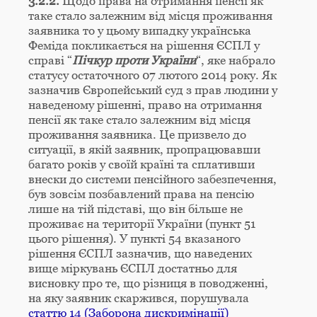
3.2.2.
Щодо права на отримання пенсії як
таке стало залежним від місця проживання
заявника то у цьому випадку українська
Феміда покликається на рішення ЄСПЛ у
справі “
Пічкур проти України
“, яке набрало
статусу остаточного 07 лютого 2014 року. Як
зазначив Європейський суд з прав людини у
наведеному рішенні, право на отримання
пенсії як таке стало залежним від місця
проживання заявника. Це призвело до
ситуації, в якій заявник, пропрацювавши
багато років у своїй країні та сплативши
внески до системи пенсійного забезпечення,
був зовсім позбавлений права на пенсію
лише на тій підставі, що він більше не
проживає на території України (пункт 51
цього рішення). У пункті 54 вказаного
рішення ЄСПЛ зазначив, що наведених
вище міркувань ЄСПЛ достатньо для
висновку про те, що різниця в поводженні,
на яку заявник скаржився, порушувала
статтю 14 (Заборона дискримінації)