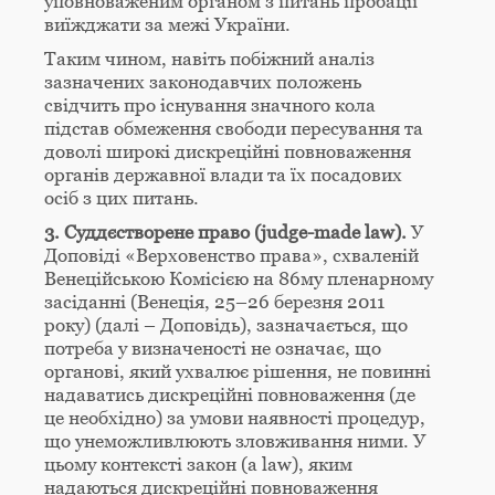
уповноваженим органом з питань пробації
виїжджати за межі України.
Таким чином, навіть побіжний аналіз
зазначених законодавчих положень
свідчить про існування значного кола
підстав обмеження свободи пересування та
доволі широкі дискреційні повноваження
органів державної влади та їх посадових
осіб з цих питань.
3. С
уддєстворене право (
judge-
made
law)
.
У
Доповіді «Верховенство права», схваленій
Венеційською Комісією на 86­му пленарному
засіданні (Венеція, 25–26 березня 2011
року) (далі – Доповідь), зазначається, що
потреба у визначеності не означає, що
органові, який ухвалює рішення, не повинні
надаватись дискреційні повноваження (де
це необхідно) за умови наявності процедур,
що унеможливлюють зловживання ними. У
цьому контексті закон (a law), яким
надаються дискреційні повноваження