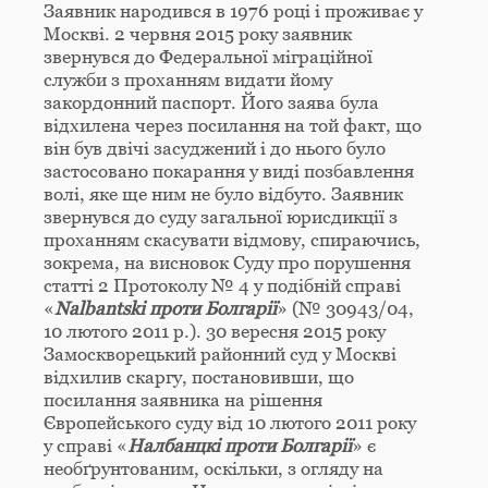
Заявник народився в 1976 році і проживає у
Москві. 2 червня 2015 року заявник
звернувся до Федеральної міграційної
служби з проханням видати йому
закордонний паспорт. Його заява була
відхилена через посилання на той факт, що
він був двічі засуджений і до нього було
застосовано покарання у виді позбавлення
волі, яке ще ним не було відбуто. Заявник
звернувся до суду загальної юрисдикції з
проханням скасувати відмову, спираючись,
зокрема, на висновок Суду про порушення
статті 2 Протоколу № 4 у подібній справі
«
Nalbantski проти Болгарії
» (№ 30943/04,
10 лютого 2011 р.). 30 вересня 2015 року
Замоскворецький районний суд у Москві
відхилив скаргу, постановивши, що
посилання заявника на рішення
Європейського суду від 10 лютого 2011 року
у справі «
Налбанцкі проти Болгарії
» є
необґрунтованим, оскільки, з огляду на