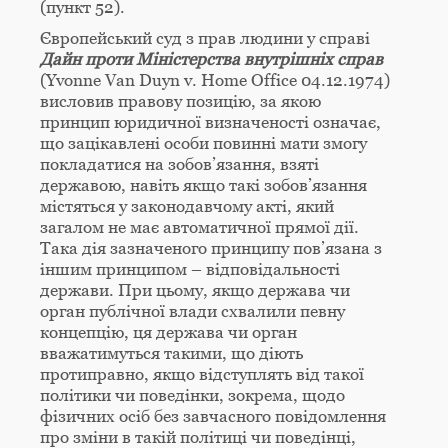
(пункт 52).
Європейський суд з прав людини у справі
Дайн проти Міністерства внутрішніх справ
(Yvonne Van Duyn v. Home Office 04.12.1974)
висловив правову позицію, за якою
принцип юридичної визначеності означає,
що зацікавлені особи повинні мати змогу
покладатися на зобов’язання, взяті
державою, навіть якщо такі зобов’язання
містяться у законодавчому акті, який
загалом не має автоматичної прямої дії.
Така дія зазначеного принципу пов’язана з
іншим принципом – відповідальності
держави. При цьому, якщо держава чи
орган публічної влади схвалили певну
концепцію, ця держава чи орган
вважатимуться такими, що діють
протиправно, якщо відступлять від такої
політики чи поведінки, зокрема, щодо
фізичних осіб без завчасного повідомлення
про зміни в такій політиці чи поведінці,