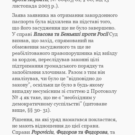
листопада 2003 р.).
Заява заявника на отримання закордонного
паспорта була відхилена на підставі того,
що його засудження ще не було завершено.
У справі
Власова та Беньяші проти Росії
Суд
визнав, що захід, спрямований на
обмеження засудженого та ще не
реабілітованого правопорушника від виїзду
за кордон, переслідував законні цілі
підтримання громадського порядку та
запобігання злочинам. Разом з тим він
аналізував, чи було це “відповідно до
закону”, оскільки це було в будь-якому
випадку несумісним зі статтею 2 Протоколу
№ 4 як таке, що не є “необхідним у
демократичному суспільстві” (цитоване
вище, §§ 30- 31).
Рішення, на які уряд намагався покластися,
не мають відношення до цієї справи.
Справи
Popoviciu
,
Федоров
та
Федорова
, та