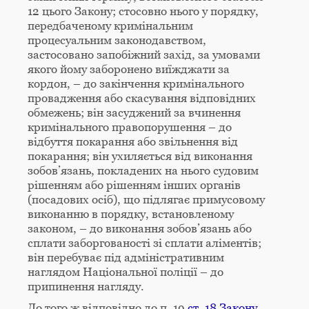
12 цього Закону; стосовно нього у порядку,
передбаченому кримінальним
процесуальним законодавством,
застосовано запобіжний захід, за умовами
якого йому заборонено виїжджати за
кордон, – до закінчення кримінального
провадження або скасування відповідних
обмежень; він засуджений за вчинення
кримінального правопорушення – до
відбуття покарання або звільнення від
покарання; він ухиляється від виконання
зобов’язань, покладених на нього судовим
рішенням або рішенням інших органів
(посадових осіб), що підлягає примусовому
виконанню в порядку, встановленому
законом, – до виконання зобов’язань або
сплати заборгованості зі сплати аліментів;
він перебуває під адміністративним
наглядом Національної поліції – до
припинення нагляду.
До того ж відповідно до п. 19
ст. 18 Закону