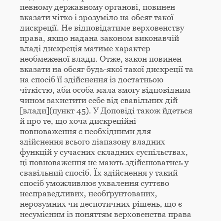
певному державному органові, повинен
вказати чітко і зрозуміло на обсяг такої
дискреції. Не відповідатиме верховенству
права, якщо надана законом виконавчій
владі дискреція матиме характер
необмеженої влади. Отже, закон повинен
вказати на обсяг будь-якої такої дискреції та
на спосіб її здійснення із достатньою
чіткістю, аби особа мала змогу відповідним
чином захистити себе від свавільних дій
[влади](пункт 45). У Доповіді також йдеться
й про те, що хоча дискреційні
повноваження є необхідними для
здійснення всього діапазону владних
функцій у сучасних складних суспільствах,
ці повноваження не мають здійснюватись у
свавільний спосіб. Їх здійснення у такий
спосіб уможливлює ухвалення суттєво
несправедливих, необґрунтованих,
нерозумних чи деспотичних рішень, що є
несумісним із поняттям верховенства права