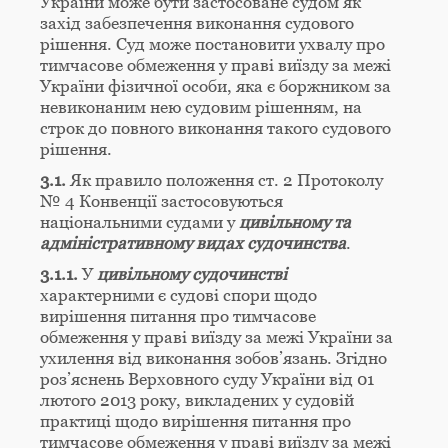
України може бути застосоване судом як
захід забезпечення виконання судового
рішення. Суд може постановити ухвалу про
тимчасове обмеження у праві виїзду за межі
України фізичної особи, яка є боржником за
невиконаним нею судовим рішенням, на
строк до повного виконання такого судового
рішення.
3.1.
Як правило положення ст. 2 Протоколу
№ 4 Конвенції застосовуються
національними судами у
цивільному та
адміністративному видах судочинства
.
3.1.1.
У
цивільному судочинстві
характерними є судові спори щодо
вирішення питання про тимчасове
обмеження у праві виїзду за межі України за
ухилення від виконання зобов’язань. Згідно
роз’яснень Верховного суду України від 01
лютого 2013 року, викладених у судовій
практиці щодо вирішення питання про
тимчасове обмеження у праві виїзду за межі