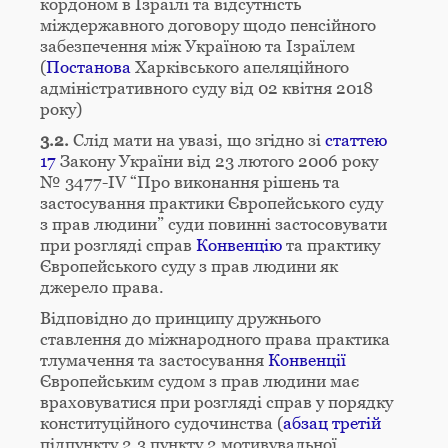
кордоном в Ізраїлі та відсутність
міждержавного договору щодо пенсійного
забезпечення між Україною та Ізраїлем
(
Постанова
Харківського апеляційного
адміністративного суду від 02 квітня 2018
року)
3.2.
Слід мати на увазі, що згідно зі
статтею
17
Закону України від 23 лютого 2006 року
№ 3477-IV “Про виконання рішень та
застосування практики Європейського суду
з прав людини” суди повинні застосовувати
при розгляді справ
Конвенцію
та практику
Європейського суду з прав людини як
джерело права.
Відповідно до принципу дружнього
ставлення до міжнародного права практика
тлумачення та застосування
Конвенції
Європейським судом з прав людини має
враховуватися при розгляді справ у порядку
конституційного судочинства (
абзац третій
підпункту 2.3 пункту 2 мотивувальної