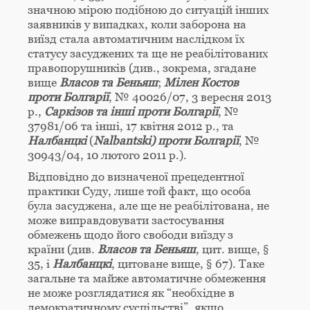
значною мірою подібною до ситуацій інших
заявників у випадках, коли заборона на
виїзд стала автоматичним наслідком їх
статусу засуджених та ще не реабілітованих
правопорушників (див., зокрема, згадане
вище
Власов та Беньяш
;
Мілен Костов
проти Болгарії
, № 40026/07, 3 вересня 2013
р.,
Саркізов та інші проти Болгарії
, №
37981/06 та інші, 17 квітня 2012 р., та
Налбанцкі
(
Nalbantski) проти Болгарії
, №
30943/04, 10 лютого 2011 р.).
Відповідно до визначеної прецедентної
практики Суду, лише той факт, що особа
була засуджена, але ще не реабілітована, не
може виправдовувати застосування
обмежень щодо його свободи виїзду з
країни (див.
Власов та Беньяш
, цит. вище, §
35, і
Налбанцкі
, цитоване вище, § 67). Таке
загальне та майже автоматичне обмеження
не може розглядатися як “необхідне в
демократичному суспільстві”, якщо