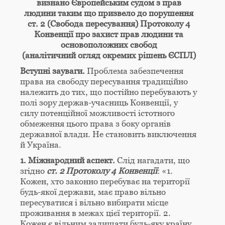
визнано Європейським судом з прав
людини
таким що призвело до порушення
ст. 2 (Свобода пересування) Протоколу 4
Конвенції про захист прав людини та
основоположних свобод
(аналітичний огляд окремих рішень ЄСПЛ)
Вступні зауваги.
Проблема забезпечення
права на свободу пересування традиційно
належить до тих, що постійно перебувають у
полі зору держав-учасниць Конвенції, у
силу потенційної можливості істотного
обмеження цього права з боку органів
державної влади. Не становить виключення
й Україна.
1. Міжнародний аспект.
Слід нагадати, що
згідно
ст. 2 Протоколу 4 Конвенції
: «1.
Кожен, хто законно перебуває на території
будь-якої держави, має право вільно
пересуватися і вільно вибирати місце
проживання в межах цієї території. 2.
Кожен є вільним залишати будь-яку країну,