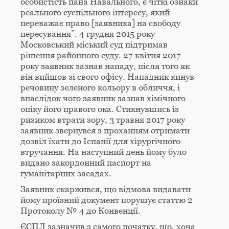
особистість пана Навального, є чіткі ознаки
реального суспільного інтересу, який
переважає право [заявника] на свободу
пересування”. 4 грудня 2015 року
Московський міський суд підтримав
рішення районного суду. 27 квітня 2017
року заявник зазнав нападу, після того як
він вийшов зі свого офісу. Нападник кинув
речовину зеленого кольору в обличчя, і
внаслідок чого заявник зазнав хімічного
опіку його правого ока. Стикнувшись із
ризиком втрати зору, 3 травня 2017 року
заявник звернувся з проханням отримати
дозвіл їхати до Іспанії для хірургічного
втручання. На наступний день йому було
видано закордонний паспорт на
гуманітарних засадах.
Заявник скаржився, що відмова видавати
йому проїзний документ порушує статтю 2
Протоколу № 4 до Конвенції.
ЄСПЛ зазначив з самого початку, що, хоча