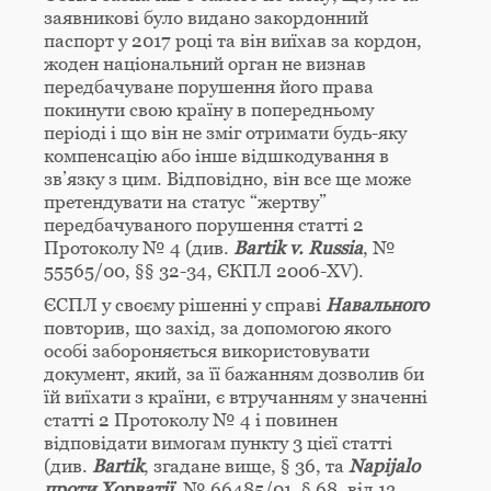
заявникові було видано закордонний
паспорт у 2017 році та він виїхав за кордон,
жоден національний орган не визнав
передбачуване порушення його права
покинути свою країну в попередньому
періоді і що він не зміг отримати будь-яку
компенсацію або інше відшкодування в
зв’язку з цим. Відповідно, він все ще може
претендувати на статус “жертву”
передбачуваного порушення статті 2
Протоколу № 4 (див.
Bartik v. Russia
, №
55565/00, §§ 32-34, ЄКПЛ 2006-XV).
ЄСПЛ у своєму рішенні у справі
Навального
повторив, що захід, за допомогою якого
особі забороняється використовувати
документ, який, за її бажанням дозволив би
їй виїхати з країни, є втручанням у значенні
статті 2 Протоколу № 4 і повинен
відповідати вимогам пункту 3 цієї статті
(див.
Bartik
, згадане вище, § 36, та
Napijalo
проти Хорватії
, № 66485/01, § 68, від 13