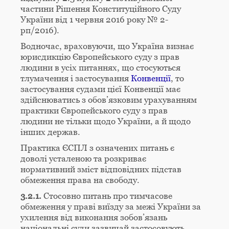
частини Рішення Конституційного Суду
України від 1 червня 2016 року № 2-
рп/2016).
Водночас, враховуючи, що Україна визнає
юрисдикцію Європейського суду з прав
людини в усіх питаннях, що стосуються
тлумачення і застосування
Конвенції
, то
застосування судами цієї Конвенції має
здійснюватись з обов’язковим урахуванням
практики Європейського суду з прав
людини не тільки щодо України, а й щодо
інших держав.
Практика ЄСПЛ з означених питань є
доволі усталеною та розкриває
нормативний зміст відповідних підстав
обмеження права на свободу.
3.2.1.
Стосовно питань про тимчасове
обмеження у праві виїзду за межі України за
ухилення від виконання зобов’язань
національні суди зазвичай застосовують