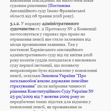
виконання покладених на нього обов’язків
судовим рішенням (
Постанова
Апеляційного суду Івано-Франківської
області від 08 травня 2018 року).
3.1.2.
У порядку
адміністративного
судочинства
ст. 2 Протоколу № 4 Конвенції
застосовується у справах про право на
отримання пенсії яке стало залежним від
місця проживання заявника. Так у
постанові Харківського апеляційного
адміністративного суду від 02 квітня 2018
року колегія суддів погодилася з висновком
суду першої інстанції, що позивачу
неправомірно було відмовлено у поновленні
пенсії, оскільки
Законом України “Про
загальнообов’язкове державне пенсійне
страхування”
після набрання чинності
рішення Конституційного Суду України №
25-рп/2009 від 7 жовтня 2009 року
не
передбачено таких підстав для відмови у
поновленні пенсії, як проживання за