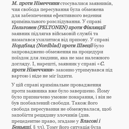
M. проти
Німеччини
стосувалися заявників,
чия свобода пересування була обмежена
для забезпечення ефективного ведення
кримінального розслідування. У справі
Пельтонен (
PELTONEN
) проти Фінляндії
заявник підлягав військовій службі та
намагався ухилитися від призову. У справі
Нордблад (Nordblad) проти Швеції
було
запроваджено обмеження на процедури
поїздок для людини, яка не має належного
догляду. І, нарешті, заявник у справі «
С.
проти Німеччини
» законно утримувався під
вартою і ніде не міг їздити.
У цій справі кримінальне провадження
проти заявника вже було завершено. Йому
було призначено умовне покарання, і він не
був позбавлений свободи. Також його
свобода пересування не обмежувалася, щоб
запобігти рецидиву злочинів (див.
прецедентне право, згадане у
Власові і
Беньяші
, § 33). Тому його ситуація була