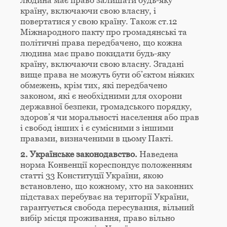
людина має право залишати будь-яку
країну, включаючи свою власну, і
повертатися у свою країну. Також ст.12
Міжнародного пакту про громадянські та
політичні права передбачено, що кожна
людина має право покидати будь-яку
країну, включаючи свою власну. Згадані
вище права не можуть бути об’єктом ніяких
обмежень, крім тих, які передбачено
законом, які є необхідними для охорони
державної безпеки, громадського порядку,
здоров’я чи моральності населення або прав
і свобод інших і є сумісними з іншими
правами, визначеними в цьому Пакті.
2. Українське законодавство.
Наведена
норма Конвенції кореспондує положенням
статті 33 Конституції України, якою
встановлено, що кожному, хто на законних
підставах перебуває на території України,
гарантується свобода пересування, вільний
вибір місця проживання, право вільно