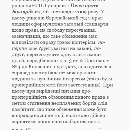
рішення ЄСПЛ у справі «
Гочев проти
Болгарії
» від 26 листопада 2009 року. У
цьому рішенні Європейський суд з прав
людини сформулював загальні стандарти
щодо права на свободу пересування,
зазначивши, що таке обмеження має
відповідати одразу трьом критеріям:
по-
перше
, має ґрунтуватися на законі,
по-
друге
, переслідувати одну з легітимних
цілей, передбачених у ч. 3 ст. 2 Протоколу
№4 до Конвенції, і
по-третє
, знаходитися в
справедливому балансі між правами
людини та публічним інтересом (тобто бути
пропорційним меті його застосування). При
цьому при вирішенні питання про
пропорційність обмеження даного права з
метою стягнення неоплачених боргів слід
пам’ятати, що таке обмеження може бути
виправдано лише тоді, коли воно дійсно
сприятиме погашенню заборгованості.