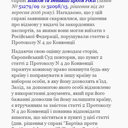
справі
Власов та Беньяші проти Росії
(заяви
№
51279/09
та
32098/13
, рішення від 20
вересня 2016 року).
Нагадаємо, що у цій
справі заявники скаржилися, що рішення
про відмову у видачі їм закордонних
паспортів, за якими вони могли виїхати з
Російської Федерації, порушували статтю 2
Протоколу N 4 до Конвенції
Надаючи свою оцінку доводам сторін,
Європейський Суд повторив, що пункт 2
статті 2 Протоколу N 4 до Конвенції
гарантує кожному право покинути будь-яку
країну і попрямувати в іншу країну за
вибором особи, в яку йому дозволять в’їзд.
Захід, за допомогою якого особі відмовлено
у використанні документа, який при його
бажанні дозволив би йому залишити країну,
є втручанням за змістом статті 2 Протоколу
N 4 до Конвенції і повинна відповідати
вимогам, що містяться в пункті 3 цієї статті
(див. рішення у справі “Бартіка проти