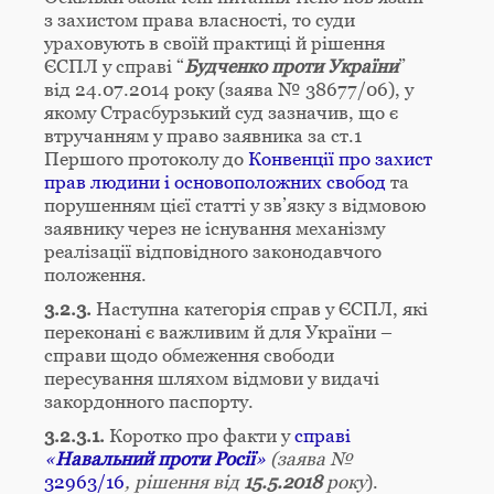
з захистом права власності, то суди
ураховують в своїй практиці й рішення
ЄСПЛ у справі “
Будченко проти України
”
від 24.07.2014 року (заява № 38677/06), у
якому Страсбурзький суд зазначив, що є
втручанням у право заявника за ст.1
Першого протоколу до
Конвенції про захист
прав людини і основоположних свобод
та
порушенням цієї статті у зв’язку з відмовою
заявнику через не існування механізму
реалізації відповідного законодавчого
положення.
3.2.3.
Наступна категорія справ у ЄСПЛ, які
переконані є важливим й для України –
справи щодо обмеження свободи
пересування шляхом відмови у видачі
закордонного паспорту.
3.2.3.1.
Коротко про факти у
справі
«
Навальний проти Росії
»
(заява №
32963/16
, рішення від
15.5.2018
року
).