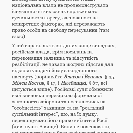
національна влада не продемонструвала
існування чітких ознак справжнього
суспільного інтересу, заснованого на
конкретних факторах, які переважають
право особи на свободу пересування (там
само)
У цій справі, як і в згаданих вище випадках,
російська влада, крім посилань на
переконання заявника та відсутність
реабілітації, не давала жодних підстав для
відмови увидачі йому закордонного
паспорту (порівняйте
Власов і Беньяш
, § 35,
Мілен Костов
, § 17, і
Налбанцкі
, § 67, всі
цитуються вище). Російські суди обмежили
свої висновки перевіркою формальної
законності заборони та посилаючись на
“особистість” заявника та на “реальний
суспільний інтерес”, що, на їх думку,
перевищувало його право виїхати з Росії
(див. пункт 8 вище). Вони не пояснювали,
які конкретні риси його особистості змусили