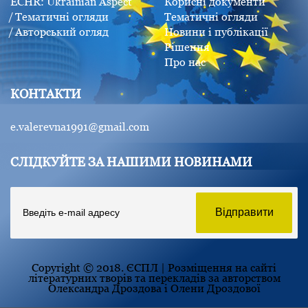
ECHR: Ukrainian Aspect
Корисні документи
Тематичні огляди
Тематичні огляди
Авторський огляд
Новини і публікації
Рішення
Про нас
КОНТАКТИ
e.valerevna1991@gmail.com
СЛІДКУЙТЕ ЗА НАШИМИ НОВИНАМИ
Copyright © 2018. ЄСПЛ | Розміщення на сайті
літературних творів та перекладів за авторством
Олександра Дроздова і Олени Дроздової