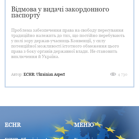
Відмова у видачі закордонного
паспорту
Проблема забезпечення права на свободу пересування
традиційно належить до тих, що постійно перебувають
у полі зору держав-учасниць Конвенції, у силу
потенційної можливості істотного обмеження цього
права з боку органів державної влади. Не становить
виключення й Україна.
Автор:
ECHR: Ukrainian Aspect
4 730
ECHR
МЕНЮ