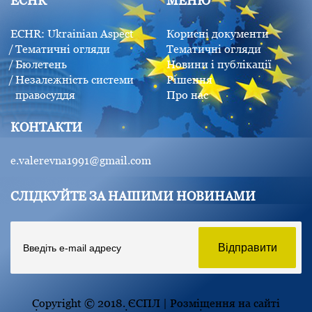
ECHR
МЕНЮ
ECHR: Ukrainian Aspect
Корисні документи
Тематичні огляди
Тематичні огляди
Бюлетень
Новини і публікації
Незалежність системи
Рішення
правосуддя
Про нас
КОНТАКТИ
e.valerevna1991@gmail.com
СЛІДКУЙТЕ ЗА НАШИМИ НОВИНАМИ
Copyright © 2018. ЄСПЛ | Розміщення на сайті