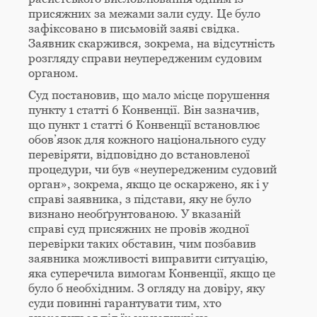
присяжних за межами зали суду. Це було
зафіксовано в письмовій заяві свідка.
Заявник скаржився, зокрема, на відсутність
розгляду справи неупередженим судовим
органом.
Суд постановив, що мало місце порушення
пункту 1 статті 6 Конвенції. Він зазначив,
що пункт 1 статті 6 Конвенції встановлює
обов’язок для кожного національного суду
перевіряти, відповідно до встановленої
процедури, чи був «неупередженим судовий
орган», зокрема, якщо це оскаржено, як і у
справі заявника, з підстави, яку не було
визнано необґрунтованою. У вказаній
справі суд присяжних не провів жодної
перевірки таких обставин, чим позбавив
заявника можливості виправити ситуацію,
яка суперечила вимогам Конвенції, якщо це
було б необхідним. З огляду на довіру, яку
суди повинні гарантувати тим, хто