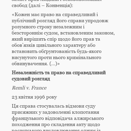
свобод (далі – Конвенція):
«Кожен має право на справедливий і
публічний розгляд його справи упродовж
розумного строку незалежним і
безстороннім судом, встановленим законом,
який вирішить спір щодо його прав та
обов’язків цивільного характеру або
встановить обґрунтованість будь-якого
висунутого проти нього кримінального
обвинувачення. (…)»
Незалежність та право на справедливий
судовий розгляд
Remli v. France
23 квітня 1996 року
Ця справа стосувалась відмови суду
присяжних у задоволенні клопотання
французького відповідача алжирського
походження про складення акту щодо
расистського висловлювання одним із