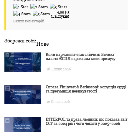
4,00 з 5
(1 відгуків)
Залиш коментарій
Збережи собі:
Нове
Коли парламент стає слідчим: Велика
палата ЄСПЛ окреслила межі примусу
18 Липня 2026
Справа Fininvest & Berlusconi: корупція судді
та презумпція невинуватості
12 Січня 2026
INTERPOL та права людини: що показав звіт
CCF за 2024 рік і чого чекати у 2025–2026