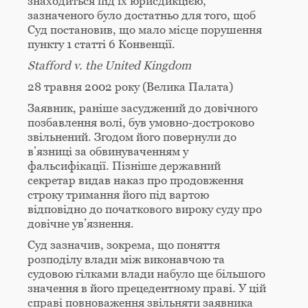
знаходиться під їх юрисдикцією,
зазначеного було достатньо для того, щоб
Суд постановив, що мало місце порушення
пункту 1 статті 6 Конвенції.
Stafford v. the United Kingdom
28 травня 2002 року (Велика Палата)
Заявник, раніше засуджений до довічного
позбавлення волі, був умовно-достроково
звільнений. Згодом його повернули до
в’язниці за обвинуваченням у
фальсифікації. Пізніше державний
секретар видав наказ про продовження
строку тримання його під вартою
відповідно до початкового вироку суду про
довічне ув’язнення.
Суд зазначив, зокрема, що поняття
розподілу влади між виконавчою та
судовою гілками влади набуло ще більшого
значення в його прецедентному праві. У цій
справі повноваження звільняти заявника