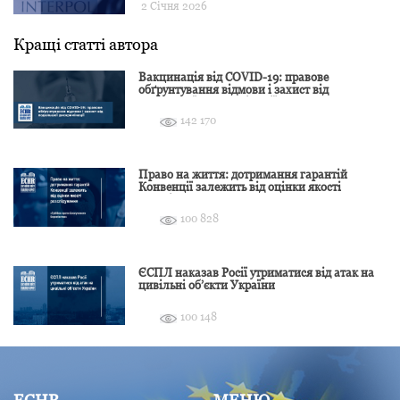
2 Січня 2026
Кращі статті автора
Вакцинація від COVID-19: правове
обґрунтування відмови і захист від
подальшої дискримінації
142 170
Право на життя: дотримання гарантій
Конвенції залежить від оцінки якості
розслідування
100 828
ЄСПЛ наказав Росії утриматися від атак на
цивільні об’єкти України
100 148