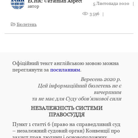
ECHR: Ukrainian Aspect
5 Листопада 2020
|
автор
3 596
|
Бюлетень
Офіційний текст англійською мовою можна
переглянути за
посиланням
.
Вересень 2020 р.
Цей інформаційний бюлетень не є
вичерпним
та не має для Суду обов’язкової сили
НЕЗАЛЕЖНІСТЬ СИСТЕМИ
ПРАВОСУДДЯ
Пункт 1 статті 6 (право на справедливий суд
– незалежний судовий орган) Конвенції про
захист прав людини і основоположних