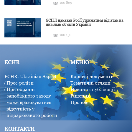
100 829
ЄСПЛ наказав Росії утриматися від атак на
цивільні об’єкти України
100 150
ECHR
МЕНЮ
ECHR: Ukrainian Aspect
Корисні документи
Прес-релізи
Тематичні огляди
При обранні
Новини і публікації
запобіжного заходу
Рішення
може враховуватися
Про нас
відсутність у
підозрюваного роботи
КОНТАКТИ