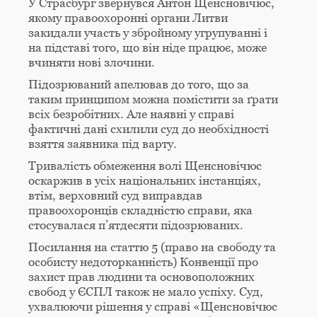
У Страсбург звернувся Антон Щенсновічюс,
якому правоохоронні органи Литви
закидали участь у збройному угрупуванні і
на підставі того, що він ніде працює, може
вчиняти нові злочини.
Підозрюваний апелював до того, що за
таким принципом можна помістити за ґрати
всіх безробітних. Але наявні у справі
фактичні дані схилили суд до необхідності
взяття заявника під варту.
Тривалість обмеження волі Щенсновічюс
оскаржив в усіх національних інстанціях,
втім, верховний суд виправдав
правоохоронців складністю справи, яка
стосувалася п’ятдесяти підозрюваних.
Посилання на статтю 5 (право на свободу та
особисту недоторканність) Конвенції про
захист прав людини та основоположних
свобод у ЄСПЛ також не мало успіху. Суд,
ухвалюючи рішення у справі «Щенсновічюс