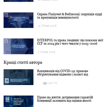
Справа Fininvest & Berlusconi: корупція судді
та презумпція невинуватості
12 Січня 2026
INTERPOL та права людини: що показав звіт
CCF за 2024 рік і чого чекати у 2025–2026
2 Січня 2026
Кращі статті автора
Вакцинація від COVID-19: правове
обґрунтування відмови і захист від
подальшої дискримінації
142 171
Право на життя: дотримання гарантій
Конвенції залежить від оцінки якості
розслідування