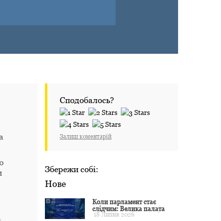
Сподобалось?
а
Залиш коментарій
ю
Збережи собі:
и
Нове
Коли парламент стає
слідчим: Велика палата
18 Липня 2026
ЄСПЛ окреслила межі
,