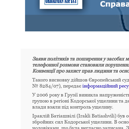
Заяви політиків та поширення у засобах м
телефонної розмови становили порушення п
Конвенції про захист прав людини та осн
Такого висновку дійшов Європейський суд 
№ 8284/07), передає
інформаційний ресу
У 2006 року в Грузії виникла напруженіс
групою в регіоні Кодорської ущелини та д
влади взяли під контроль ущелину.
Іраклій Батіашвілі (Irakli Batiashvili) бу
збройних сил Кодорської ущелини. В осн
чоловіками, що була негласно записана. З