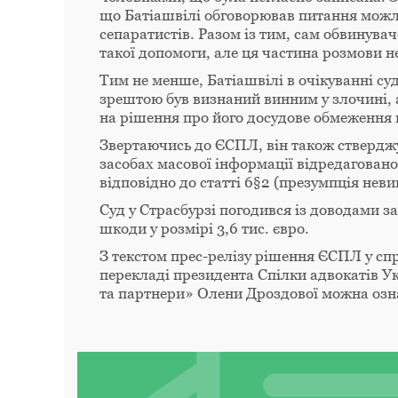
що Батіашвілі обговорював питання можл
сепаратистів. Разом із тим, сам обвинува
такої допомоги, але ця частина розмови 
Тим не менше, Батіашвілі в очікуванні су
зрештою був визнаний винним у злочині, 
на рішення про його досудове обмеження в
Звертаючись до ЄСПЛ, він також ствердж
засобах масової інформації відредагован
відповідно до статті 6§2 (презумпція неви
Суд у Страсбурзі погодився із доводами 
шкоди у розмірі 3,6 тис. євро.
З текстом прес-релізу рішення ЄСПЛ у спр
перекладі президента Спілки адвокатів 
та партнери» Олени Дроздової можна оз