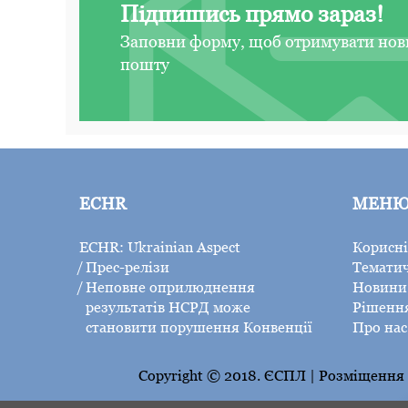
Підпишись прямо зараз!
Заповни форму, щоб отримувати нов
пошту
ECHR
МЕН
ECHR: Ukrainian Aspect
Корисні
Прес-релізи
Тематич
Неповне оприлюднення
Новини 
результатів НСРД може
Рішенн
становити порушення Конвенції
Про нас
Copyright © 2018. ЄСПЛ | Розміщення н