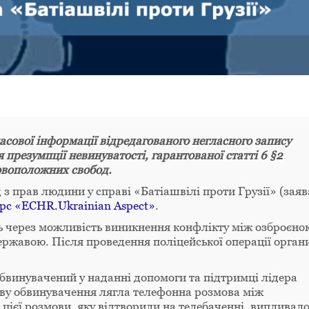
асової інформації відредагованого негласного запису
резумпції невинуватості, гарантованої статті 6 §2
овоположних свобод.
з прав людини у справі «Батіашвілі проти Грузії» (заяв
рс «ECHR.Ukrainian Aspect»
.
ть через можливість виникнення конфлікту між озброєно
ержавою. Після проведення поліцейської операції орган
в обвинувачений у наданні допомоги та підтримці лідера
ову обвинувачення лягла телефонна розмова між
 цієї розмови, яку відтворили на телебаченні, випливало