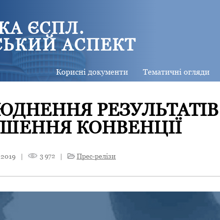
КА ЄСПЛ.
СЬКИЙ АСПЕКТ
Корисні документи
Тематичні огляди
ДНЕННЯ РЕЗУЛЬТАТІВ
УШЕННЯ КОНВЕНЦІЇ
 2019
|
3 972
|
Прес-релізи