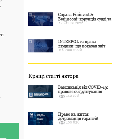
примусу
х
Справа Fininvest &
Berlusconi: корупція судді та
12 Січня 2026
презумпція невинуватості
ги
INTERPOL та права
людини: що показав звіт
2 Січня 2026
CCF за 2024 рік і чого чекати
у 2025–2026
Кращі статті автора
Вакцинація від COVID-19:
правове обґрунтування
а
142 168
відмови і захист від
подальшої дискримінації
Право на життя:
дотримання гарантій
100 826
Конвенції залежить від
оцінки якості розслідування