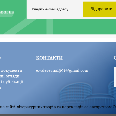
ини на
Ю
КОНТАКТИ
 документи
e.valerevna1991@gmail.com
ні огляди
і публікації
я
а сайті літературних творів та перекладів за авторством 