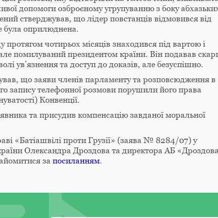
ивої допомоги озброєному угрупуванню з боку абхазьки
чений стверджував, що лідер повстанців відмовився від
не була оприлюднена.
ду протягом чотирьох місяців знаходився під вартою і
але помилуваний президентом країни. Він подавав скар
олі ув’язнення та доступ до доказів, але безуспішно.
ував, що заяви членів парламенту та розповсюдження в
ого запису телефонної розмови порушили його права
нуватості) Конвенції.
заявника та присудив компенсацію завданої моральної
аві «Батіашвілі проти Грузії» (заява № 8284/07) у
України Олександра Дроздова та директора АБ «Дроздов
найомитися за
посиланням
.