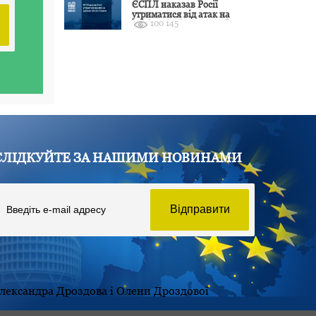
ЄСПЛ наказав Росії
утриматися від атак на
100 145
цивільні об’єкти України
СЛІДКУЙТЕ ЗА НАШИМИ НОВИНАМИ
Олександра Дроздова і Олени Дроздової