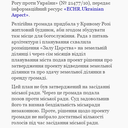
Рогу проти України» (№ 21477/10), передає
інформаційний ресурс
«ECHR.Ukrainian
Aspect»
.
Релігійна громада придбала у Кривому Розі
житловий будинок, аби згодом збудувати
там місце для богослужіння. Рада з питань
архітектури і планування схвалила
розміщення «Залу Царства» на земельній
ділянці і через сім місяців відділ
планування міста подав проект рішення про
затвердження проекту відведення земельної
ділянки та про здачу земельної ділянки в
оренду громаді.
Цей план не був затверджений на засіданні
міської ради. Через це громада подала
позов проти міської ради. Суд задовольнив
його та визнав бездіяльність міськради
незаконною. Проте, рішення щодо проекту
громади не набрало достатньої кількості
голосів під час засідання міської ради.