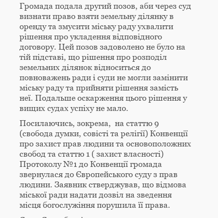
Громада подала другий позов, аби через суд
визнати право взяти земельну ділянку в
оренду та змусити міську раду ухвалити
рішення про укладення відповідного
договору. Цей позов задоволено не було на
тій підставі, що рішення про розподіл
земельних ділянок відноситься до
повноважень ради і суди не могли замінити
міську раду та прийняти рішення замість
неї. Подальше оскарження цього рішення у
вищих судах успіху не мало.
Посилаючись, зокрема, на статтю 9
(свобода думки, совісті та релігії) Конвенції
про захист прав людини та основоположних
свобод та статтю 1 ( захист власності)
Протоколу №1 до Конвенції громада
звернулася до Європейського суду з прав
людини. Заявник стверджував, що відмова
міської ради надати дозвіл на зведення
місця богослужіння порушила її права.