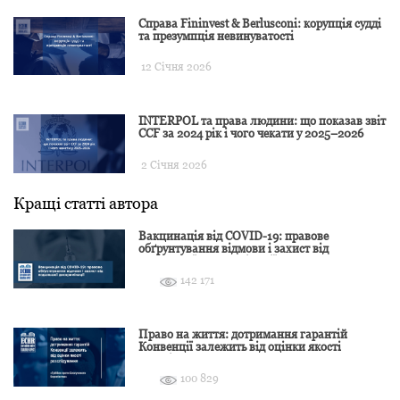
Справа Fininvest & Berlusconi: корупція судді
та презумпція невинуватості
12 Січня 2026
INTERPOL та права людини: що показав звіт
CCF за 2024 рік і чого чекати у 2025–2026
2 Січня 2026
Кращі статті автора
Вакцинація від COVID-19: правове
обґрунтування відмови і захист від
подальшої дискримінації
142 171
Право на життя: дотримання гарантій
Конвенції залежить від оцінки якості
розслідування
100 829