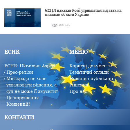
ЄСПЛ наказав Росії утриматися від атак на
цивільні об’єкти України
100 149
ECHR
МЕНЮ
ECHR: Ukrainian Aspect
Корисні документи
Прес-релізи
Тематичні огляди
Міськрада не хоче
Новини і публікації
ухвалювати рішення, а
Рішення
суд не може її змусити?
Про нас
Це порушення
Конвенції!
КОНТАКТИ