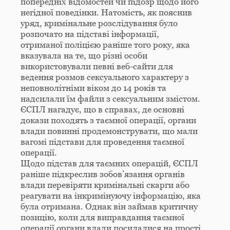
попередніх відомостей чи підозр щодо його
негідної поведінки. Натомість, як пояснив
уряд, кримінальне розслідування було
розпочато на підставі інформації,
отриманої поліцією раніше того року, яка
вказувала на те, що різні особи
використовували певні веб-сайти для
ведення розмов сексуального характеру з
неповнолітніми віком до 14 років та
надсилали їм файли з сексуальним змістом.
ЄСПЛ нагадує, що в справах, де основні
докази походять з таємної операції, органи
влади повинні продемонструвати, що мали
вагомі підстави для проведення таємної
операції.
Щодо підстав для таємних операцій, ЄСПЛ
раніше підкреслив зобов’язання органів
влади перевіряти кримінальні скарги або
реагувати на інкримінуючу інформацію, яка
була отримана. Однак він займав критичну
позицію, коли для виправдання таємної
операції органи влади посилалися на прості