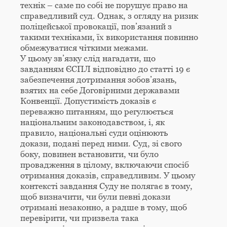
технік – саме по собі не порушує право на
справедливий суд. Однак, з огляду на ризик
поліцейської провокації, пов’язаний з
такими техніками, їх використання повинно
обмежуватися чіткими межами.
У цьому зв’язку слід нагадати, що
завданням ЄСПЛ відповідно до статті 19 є
забезпечення дотримання зобов’язань,
взятих на себе Договірними державами
Конвенції. Допустимість доказів є
переважно питанням, що регулюється
національним законодавством, і, як
правило, національні суди оцінюють
докази, подані перед ними. Суд, зі свого
боку, повинен встановити, чи було
провадження в цілому, включаючи спосіб
отримання доказів, справедливим. У цьому
контексті завдання Суду не полягає в тому,
щоб визначити, чи були певні докази
отримані незаконно, а радше в тому, щоб
перевірити, чи призвела така