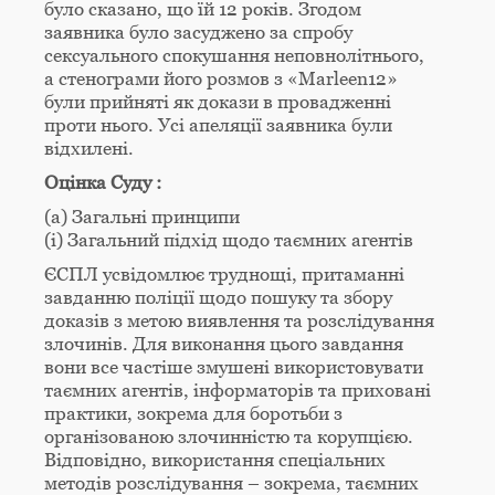
було сказано, що їй 12 років. Згодом
заявника було засуджено за спробу
сексуального спокушання неповнолітнього,
а стенограми його розмов з «Marleen12»
були прийняті як докази в провадженні
проти нього. Усі апеляції заявника були
відхилені.
Оцінка Суду :
(a) Загальні принципи
(i) Загальний підхід щодо таємних агентів
ЄСПЛ усвідомлює труднощі, притаманні
завданню поліції щодо пошуку та збору
доказів з метою виявлення та розслідування
злочинів. Для виконання цього завдання
вони все частіше змушені використовувати
таємних агентів, інформаторів та приховані
практики, зокрема для боротьби з
організованою злочинністю та корупцією.
Відповідно, використання спеціальних
методів розслідування – зокрема, таємних