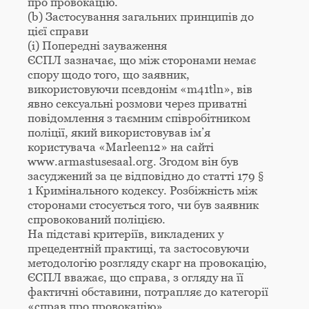
про провокацію.
(b) Застосування загальних принципів до
цієї справи
(i) Попередні зауваження
ЄСПЛ зазначає, що між сторонами немає
спору щодо того, що заявник,
використовуючи псевдонім «m41tln», вів
явно сексуальні розмови через приватні
повідомлення з таємним співробітником
поліції, який використовував ім’я
користувача «Marleen12» на сайті
www.armastusesaal.org. Згодом він був
засуджений за це відповідно до статті 179 §
1 Кримінального кодексу. Розбіжність між
сторонами стосується того, чи був заявник
спровокований поліцією.
На підставі критеріїв, викладених у
прецедентній практиці, та застосовуючи
методологію розгляду скарг на провокацію,
ЄСПЛ вважає, що справа, з огляду на її
фактичні обставини, потрапляє до категорії
«справ про провокацію».