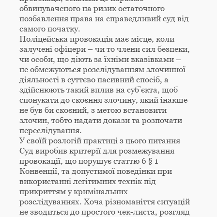
обвинуваченого на ризик остаточного
позбавлення права на справедливий суд від
самого початку.
Поліцейська провокація має місце, коли
залучені офіцери – чи то члени сил безпеки,
чи особи, що діють за їхніми вказівками –
не обмежуються розслідуванням злочинної
діяльності в суттєво пасивний спосіб, а
здійснюють такий вплив на суб’єкта, щоб
спонукати до скоєння злочину, який інакше
не був би скоєний, з метою встановити
злочин, тобто надати докази та розпочати
переслідування.
У своїй розлогій практиці з цього питання
Суд виробив критерії для розмежування
провокації, що порушує статтю 6 § 1
Конвенції, та допустимої поведінки при
використанні легітимних технік під
прикриттям у кримінальних
розслідуваннях. Хоча різноманіття ситуацій
не зводиться до простого чек‑листа, розгляд