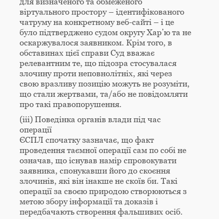
для визначеного та обмеженого
віртуального простору – ідентифікованого
чатруму на конкретному веб-сайті – і це
було підтверджено судом округу Хар’ю та не
оскаржувалося заявником. Крім того, в
обставинах цієї справи Суд вважає
релевантним те, що підозра стосувалася
злочину проти неповнолітніх, які через
свою вразливу позицію можуть не розуміти,
що стали жертвами, та/або не повідомляти
про такі правопорушення.
(iii) Поведінка органів влади під час
операції
ЄСПЛ спочатку зазначає, що факт
проведення таємної операції сам по собі не
означав, що існував намір спровокувати
заявника, спонукавши його до скоєння
злочинів, які він інакше не скоїв би. Такі
операції за своєю природою створюються з
метою збору інформації та доказів і
передбачають створення фальшивих осіб.