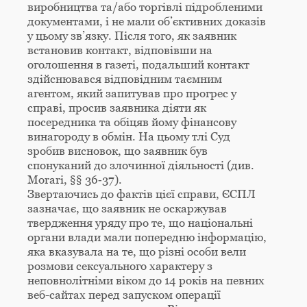
виробництва та/або торгівлі підробленими
документами, і не мали об’єктивних доказів
у цьому зв’язку. Після того, як заявник
встановив контакт, відповівши на
оголошення в газеті, подальший контакт
здійснювався відповідним таємним
агентом, який запитував про прогрес у
справі, просив заявника діяти як
посередника та обіцяв йому фінансову
винагороду в обмін. На цьому тлі Суд
зробив висновок, що заявник був
спонуканий до злочинної діяльності (див.
Morari, §§ 36‑37).
Звертаючись до фактів цієї справи, ЄСПЛ
зазначає, що заявник не оскаржував
твердження уряду про те, що національні
органи влади мали попередню інформацію,
яка вказувала на те, що різні особи вели
розмови сексуального характеру з
неповнолітніми віком до 14 років на певних
веб-сайтах перед запуском операції