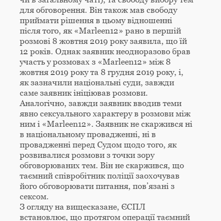
для обговорення. Він також мав свободу
приймати рішення в цьому відношенні
після того, як «Marleen12» рано в першій
розмові 8 жовтня 2019 року заявила, що їй
12 років. Однак заявник неодноразово брав
участь у розмовах з «Marleen12» між 8
жовтня 2019 року та 8 грудня 2019 року, і,
як зазначили національні суди, завжди
саме заявник ініціював розмови.
Аналогічно, завжди заявник вводив теми
явно сексуального характеру в розмови між
ним і «Marleen12». Заявник не скаржився ні
в національному провадженні, ні в
провадженні перед Судом щодо того, як
розвивалися розмови з точки зору
обговорюваних тем. Він не скаржився, що
таємний співробітник поліції заохочував
його обговорювати питання, пов’язані з
сексом.
З огляду на вищесказане, ЄСПЛ
встановлює, що протягом операції таємний