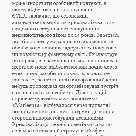
може ігнорувати особливий контекст, в
якому відбулося правопорушення.
ЄСПЛ зазначає, що естонський
законодавець вирішив криміналізувати акт
свідомого сексуального спокушання
неповнолітнього віком до 14 років. Здається,
що діяльність у межах цього положення не
обов’язково повинна відбуватися (частково
чи повністю) у фізичному світі. Як ілюструє
ця справа, вся комунікація між злочинцем і
жертвою може відбуватися виключно через
електронні засоби та повністю в онлайн-
контексті, без того, щоб підозрюваний коли-
небудь пропонував чи організовував зустріч
з неповнолітнім особисто. Дійсно, у цій
справі комунікація між заявником і
«Marleen12» відбувалася через приватні
повідомлення в онлайн-чатрумі, де обидві
сторони використовували псевдоніми.
Криміналізація певної поведінки сама по
собі має обмежений стримуючий ефект,