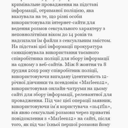
кримінальне провадження на підставі
інформації, отриманої поліцією, яка
вказувала на те, що різні особи
використовували інтернет-сайти для
ведення розмов сексуального характеру з
неповнолітніми віком до 14 років та
надсилали їм файли з сексуальним змістом.
На підставі цієї інформації прокуратура
санкціонувала використання таємного
співробітника поліції для збору інформації
на одному з веб-сайтів. Між 8 жовтня та 8
грудня 2019 року співробітник поліції,
використовуючи вигадану ідентичність 12-
річної дівчинки та псевдонім «Marleen12»,
використовував онлайн-чатруми на цьому
сайті для збору інформації, релевантної для
провадження. Під час цієї операції заявник,
використовуючи ім’я користувача «m41tln»,
вів явно сексуальні розмови через приватні
повідомлення з «Marleen12» на сайті, після
того, як під час їхньої першої розмови йому