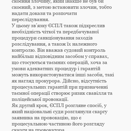
скоєння злочину, який інакше не був би
скоєний, з метою встановити злочин, тобто
надати докази та розпочати
переслідування.
У цьому зв’язку ЄСПЛ також підкреслив
необхідність чіткої та передбачуваної
процедури санкціонування заходів
розслідування, а також їх належного
контролю. Він вважав судовий контроль
найбільш відповідним засобом у справах,
що стосуються таємних операцій, хоча за
умови адекватних процедур і гарантій
можуть використовуватися інші засоби, такі
як нагляд прокурора. Дійсно, відсутність
процесуальних гарантій при призначенні
таємної операції створює ризик свавілля та
поліцейської провокації.
Як другий крок, ЄСПЛ розгляне спосіб, у
який національні суди розглянули скаргу
заявника на провокацію, що є
процесуальною частиною його розгляду
скарги на провокатора.