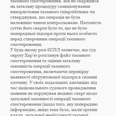
таємного спостереження. Він не скаржився
на загальну процедуру санкціонування
використання таємного співробітника чи
стверджував, що операція не була
належним чином контрольована. Натомість
суттю його скарги було те, що не було
попередньої підозри проти нього особисто
перед створенням операції таємного
спостереження.
У будь-якому разі ЄСПЛ зазначає, що суд
округу Хар’ю розглянув файл таємного
спостереження та оцінив загальну
законність операції таємного
спостереження, включаючи перевірку
наявності обґрунтованої підозри в скоєнні
злочину. У своїх подальших апеляціях під
час національного судового провадження
заявник не порушував жодних скарг щодо
загальної законності операції таємного
спостереження (щодо того, яку попередню
інформацію, якщо така була, мали органи
влади, загальної необхідності таємної