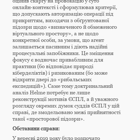
оцінив скаргу на провокацію у суто
онлайн‑контексті і сформулював критерії,
що допускають авторизацію операції під
прикриттям, виходячи з обґрунтованої
підозри щодо «визначеного й обмеженого
віртуального простору», а не щодо
конкретної особи, за умови, що агент
залишається пасивним і діють надійні
процесуальні запобіжники. Це зміщення
фокусу є водночас привабливим для
практики (бо відповідає природі
кіберделіктів) і ризикованим (бо може
відкрити двері до «рибальських
експедицій»). Саме тому доктринальний
аналіз Helme потребує не лише
реконструкції мотивів ЄСПЛ, а й уважного
розгляду окремих думок суддів ЄСПЛ у цій
справі, де змодельовано межі прийнятності
такої «просторової підозри».
Обставини справи:
У вересні 2019 року було розпочато