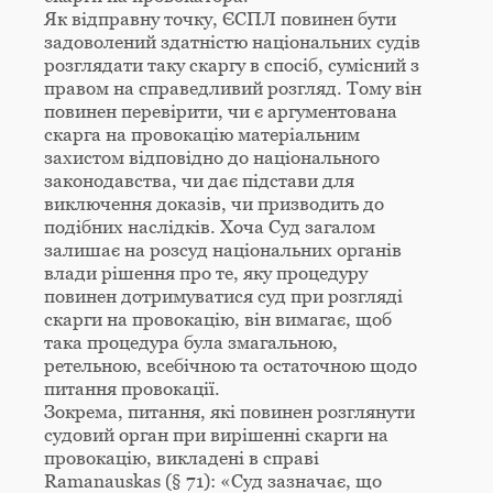
Як відправну точку, ЄСПЛ повинен бути
задоволений здатністю національних судів
розглядати таку скаргу в спосіб, сумісний з
правом на справедливий розгляд. Тому він
повинен перевірити, чи є аргументована
скарга на провокацію матеріальним
захистом відповідно до національного
законодавства, чи дає підстави для
виключення доказів, чи призводить до
подібних наслідків. Хоча Суд загалом
залишає на розсуд національних органів
влади рішення про те, яку процедуру
повинен дотримуватися суд при розгляді
скарги на провокацію, він вимагає, щоб
така процедура була змагальною,
ретельною, всебічною та остаточною щодо
питання провокації.
Зокрема, питання, які повинен розглянути
судовий орган при вирішенні скарги на
провокацію, викладені в справі
Ramanauskas (§ 71): «Суд зазначає, що