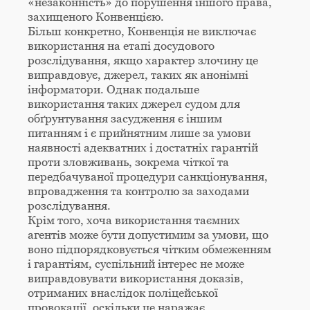
«незаконність» до порушення іншого права,
захищеного Конвенцією.
Більш конкретно, Конвенція не виключає
використання на етапі досудового
розслідування, якщо характер злочину це
виправдовує, джерел, таких як анонімні
інформатори. Однак подальше
використання таких джерел судом для
обґрунтування засудження є іншим
питанням і є прийнятним лише за умови
наявності адекватних і достатніх гарантій
проти зловживань, зокрема чіткої та
передбачуваної процедури санкціонування,
впровадження та контролю за заходами
розслідування.
Крім того, хоча використання таємних
агентів може бути допустимим за умови, що
воно підпорядковується чітким обмеженням
і гарантіям, суспільний інтерес не може
виправдовувати використання доказів,
отриманих внаслідок поліцейської
провокації, оскільки це наражає