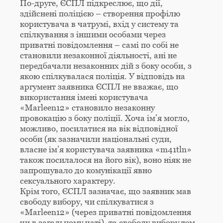
По-друге, ЄСПЛ підкреслює, що дії,
здійснені поліцією – створення профілю
користувача в чатрумі, вхід у систему та
спілкування з іншими особами через
приватні повідомлення – самі по собі не
становили незаконної діяльності, ані не
передбачали незаконних дій з боку особи, з
якою спілкувалася поліція. У відповідь на
аргумент заявника ЄСПЛ не вважає, що
використання імені користувача
«Marleen12» становило незаконну
провокацію з боку поліції. Хоча ім’я могло,
можливо, посилатися на вік відповідної
особи (як зазначили національні суди,
власне ім’я користувача заявника «m41tln»
також посилалося на його вік), воно ніяк не
запрошувало до комунікації явно
сексуального характеру.
Крім того, ЄСПЛ зазначає, що заявник мав
свободу вибору, чи спілкуватися з
«Marleen12» (через приватні повідомлення
чи в загальному чаті), та свободу вибору тем