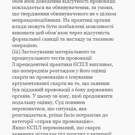
обов’язок доведення відсутності провокації
покладається на обвинувачення, за умови,
що твердження обвинуваченого не є цілком
неправдоподібними. На практиці органи
влади можуть бути позбавлені можливості
виконати цей обов’язок через відсутність
формальної санкції та нагляду за таємною
операцією.
(iii) Застосування матеріального та
процесуального тестів провокації
З прецедентної практики ЄСПЛ випливає,
що попереднім розглядом у його оцінці
скарги на провокацію є існування
аргументованої скарги на те, що заявник
був підданий провокації з боку державних
органів. У цьому зв’язку, щоб продовжити
подальшу оцінку, Суд повинен
переконатися, що ситуація, яка
розглядається, prima facie потрапляє до
категорії «справ про провокацію».
Якщо ЄСПЛ переконаний, що скарга
заявника підпадає під розгляд у категорії