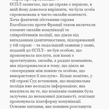
ЄСПЛ зазначає, що ця справа є першою, в
якій йому довелося вирішити, чи була особа
спровокована в чисто онлайн-контексті.
Хоча фактичні обставини справи
Eurofinacom проти Франції також включали
елемент онлайн-комунікації та
співробітників поліції, що діяли під
вигаданими ідентичностями, підозрюваний
у тій справі – та подальший заявник у заяві,
поданій до ЄСПЛ– не був особою, що
пропонувала послуги, пов’язані з
проституцією, онлайн, а радше компанією,
яка підозрювалася в тому, що діяла як
«посередник між повією та особою, що
використовує її послуги». Більш помітно, у
тій справі Суд встановив, що національна
поліція вже володіла інформацією, яка
вказувала на те, що компанія-заявник була
залучена до незаконної діяльності, оскільки
пропонувала платформу комунікації.
Основне питання, яке повинен розглянути