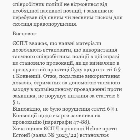
співробітник поліції не відмовився від
необхідної пасивної позиції, і заявник не
перебував під явним чи неявним тиском для
скоєння правопорушення.
Висновок:
ЄСПЛ вважає, що наявні матеріали
дозволяють встановити, що використання
таємного співробітника поліції в цій справі
не становило провокації, як це визначено в
прецедентній практиці Суду щодо статті 6 §
1 Конвенції. Отже, подальше використання
доказів, отриманих за допомогою таємного
заходу в кримінальному провадженні проти
заявника, не порушує питання за статтею 6
§ 1.
Відповідно, не було порушення статті 6 § 1
Конвенції щодо скарги заявника на
провокацію (параграфи 47-88).
Хоча оцінка ЄСПЛ в рішенні Helme проти
Естонії (заява № 3023/22) встановлює