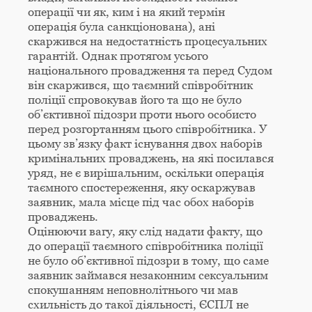
операції чи як, ким і на який термін
операція була санкціонована), ані
скаржився на недостатність процесуальних
гарантій. Однак протягом усього
національного провадження та перед Судом
він скаржився, що таємний співробітник
поліції спровокував його та що не було
об’єктивної підозри проти нього особисто
перед розгортанням цього співробітника. У
цьому зв’язку факт існування двох наборів
кримінальних проваджень, на які посилався
уряд, не є вирішальним, оскільки операція
таємного спостереження, яку оскаржував
заявник, мала місце під час обох наборів
проваджень.
Оцінюючи вагу, яку слід надати факту, що
до операції таємного співробітника поліції
не було об’єктивної підозри в тому, що саме
заявник займався незаконним сексуальним
спокушанням неповнолітнього чи мав
схильність до такої діяльності, ЄСПЛ не