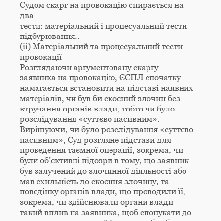
Судом скарг на провокацію спирається на
два
тести: матеріальний і процесуальний тести
підбурювання..
(ii) Матеріальний та процесуальний тести
провокації
Розглядаючи аргументовану скаргу
заявника на провокацію, ЄСПЛ спочатку
намагається встановити на підставі наявних
матеріалів, чи був би скоєний злочин без
втручання органів влади, тобто чи було
розслідування «суттєво пасивним».
Вирішуючи, чи було розслідування «суттєво
пасивним», Суд розгляне підстави для
проведення таємної операції, зокрема, чи
були об’єктивні підозри в тому, що заявник
був залучений до злочинної діяльності або
мав схильність до скоєння злочину, та
поведінку органів влади, що проводили її,
зокрема, чи здійснювали органи влади
такий вплив на заявника, щоб спонукати до