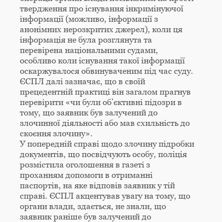
твердження про існування інкримінуючої
інформації (можливо, інформації з
анонімних нерозкритих джерел), коли ця
інформація не була розглянута та
перевірена національними судами,
особливо коли існування такої інформації
оскаржувалося обвинуваченим під час суду.
ЄСПЛ далі зазначає, що в своїй
прецедентній практиці він загалом прагнув
перевірити «чи були об’єктивні підозри в
тому, що заявник був залучений до
злочинної діяльності або мав схильність до
скоєння злочину».
У попередній справі щодо злочину підробки
документів, що посвідчують особу, поліція
розмістила оголошення в газеті з
проханням допомоги в отриманні
паспортів, на яке відповів заявник у тій
справі. ЄСПЛ акцентував увагу на тому, що
органи влади, здається, не знали, що
заявник раніше був залучений до