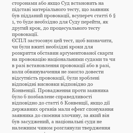
сторонами або якщо Суд встановить на
підставі матеріального тесту, що заявник
був підданий провокації, всупереч статті 6 §
1, то буде необхідно для Суду перейти, як
другий крок, до процесуального тесту
провокації.
ЄСПЛ застосовує цей тест, щоб визначити,
чи були вжиті необхідні кроки для
розкриття обставин аргументованої скарги
на провокацію національними судами та чи
в разі встановлення провокації або в разі,
коли обвинувачення не змогло довести
відсутність провокації, були зроблені
відповідні висновки відповідно до
Конвенції. Провадження проти заявника
було б позбавлене справедливості
відповідно до статті 6 Конвенції, якщо дії
державних органів мали ефект спонукання
заявника до скоєння злочину, за який він
був засуджений, а національні суди не
належним чином розглянули твердження