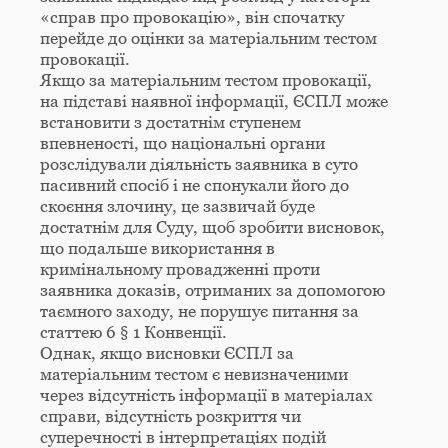
«справ про провокацію», він спочатку
перейде до оцінки за матеріальним тестом
провокації.
Якщо за матеріальним тестом провокації,
на підставі наявної інформації, ЄСПЛ може
встановити з достатнім ступенем
впевненості, що національні органи
розслідували діяльність заявника в суто
пасивний спосіб і не спонукали його до
скоєння злочину, це зазвичай буде
достатнім для Суду, щоб зробити висновок,
що подальше використання в
кримінальному провадженні проти
заявника доказів, отриманих за допомогою
таємного заходу, не порушує питання за
статтею 6 § 1 Конвенції.
Однак, якщо висновки ЄСПЛ за
матеріальним тестом є невизначеними
через відсутність інформації в матеріалах
справи, відсутність розкриття чи
суперечності в інтерпретаціях подій