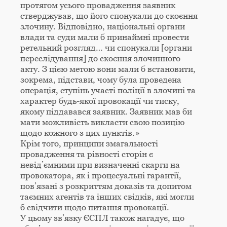
протягом усього провадження заявник
стверджував, що його спонукали до скоєння
злочину. Відповідно, національні органи
влади та суди мали б принаймні провести
ретельний розгляд… чи спонукали [органи
переслідування] до скоєння злочинного
акту. З цією метою вони мали б встановити,
зокрема, підстави, чому була проведена
операція, ступінь участі поліції в злочині та
характер будь-якої провокації чи тиску,
якому піддавався заявник. Заявник мав би
мати можливість викласти свою позицію
щодо кожного з цих пунктів.»
Крім того, принципи змагальності
провадження та рівності сторін є
невід’ємними при визначенні скарги на
провокатора, як і процесуальні гарантії,
пов’язані з розкриттям доказів та допитом
таємних агентів та інших свідків, які могли
б свідчити щодо питання провокації.
У цьому зв’язку ЄСПЛ також нагадує, що