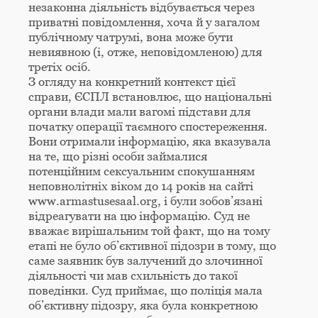
незаконна діяльність відбувається через
приватні повідомлення, хоча й у загалом
публічному чатрумі, вона може бути
невиявною (і, отже, неповідомленою) для
третіх осіб.
З огляду на конкретний контекст цієї
справи, ЄСПЛ встановлює, що національні
органи влади мали вагомі підстави для
початку операції таємного спостереження.
Вони отримали інформацію, яка вказувала
на те, що різні особи займалися
потенційним сексуальним спокушанням
неповнолітніх віком до 14 років на сайті
www.armastusesaal.org, і були зобов’язані
відреагувати на цю інформацію. Суд не
вважає вирішальним той факт, що на тому
етапі не було об’єктивної підозри в тому, що
саме заявник був залучений до злочинної
діяльності чи мав схильність до такої
поведінки. Суд приймає, що поліція мала
об’єктивну підозру, яка була конкретною