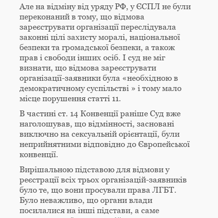
Але на відміну від уряду РФ, у ЄСПЛ не були
переконаний в тому, що відмова
зареєструвати організації переслідувала
законні цілі захисту моралі, національної
безпеки та громадської безпеки, а також
прав і свободи інших осіб. І суд не міг
визнати, що відмова зареєструвати
організації-заявники була «необхідною в
демократичному суспільстві » і тому мало
місце порушення статті 11.
В частині ст. 14 Конвенції раніше Суд вже
наголошував, що відмінності, засновані
виключно на сексуальній орієнтації, були
неприйнятними відповідно до Європейської
конвенції.
Вирішальною підставою для відмови у
реєстрації всіх трьох організацій-заявників
було те, що вони просували права ЛГБТ.
Було неважливо, що органи влади
посилалися на інші підстави, а саме