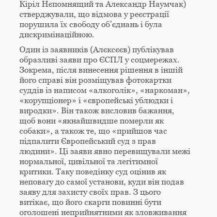
Кіріл Нєпомнящий та Александр Наумчак)
стверджували, що відмова у реєстрації
порушила їх свободу об’єднань і була
дискримінаційною.
Один із заявників (Алєксєєв) публікував
образливі заяви про ЄСПЛ у соцмережах.
Зокрема, після винесення рішення в іншій
його справі він розміщував фотокартки
суддів із написом «алкоголік», «наркоман»,
«корупціонер» і «європейські ублюдки і
виродки». Він також висловив бажання,
щоб вони «якнайшвидше померли як
собаки», а також те, що «прийшов час
підпалити Європейський суд з прав
людини». Ці заяви явно перевищували межі
нормальної, цивільної та легітимної
критики. Таку поведінку суд оцінив як
неповагу до самої установи, куди він подав
заяву для захисту своїх прав. З цього
витікає, що його скарги повинні бути
оголошені неприйнятними як зловживання