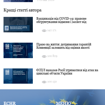
Кращі статті автора
Вакцинація від COVID-19: правове
обґрунтування відмови і захист від
подальшої дискримінації
142 171
Право на життя: дотримання гарантій
Конвенції залежить від оцінки якості
розслідування
100 829
ЄСПЛ наказав Росії утриматися від атак на
цивільні об’єкти України
100 150
ECHR
МЕНЮ