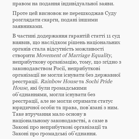
правом на подання індивідуальної заяви.
Проте цей висновок не перешкоджав Суду
розглядати скарги, подані іншими
заявниками.
В частині додержання гарантій статті 11 суд
виявив, що наслідком рішень національних
органів стала відсутність можливості
створити
Movement
of
Marriage
Equality
,
неприбуткову організацію, тому, що згідно з
законодавством Росії, неприбуткові
організації не могли існувати без державної
реєстрації.
Rainbow
House
та
Sochi
Pride
House
, які були громадськими
об’єднаннями, могли існувати без
реєстрації, але не могли отримати статус
юридичної особи та права, пов’язані з ним.
Таке втручання мало основу в
національному законодавстві, а саме в
Законі про неприбуткові організації та
Законі про громадські об’єднання.