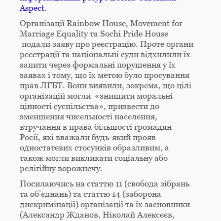
Aspect
.
Організації Rainbow House, Movement for
Marriage Equality та Sochi Pride House
подали заяву про реєстрацію. Проте органи
реєстрації та національні суди відхилили їх
запити через формальні порушення у їх
заявах і тому, що їх метою було просування
прав ЛГБТ. Вони виявили, зокрема, що цілі
організацій могли «знищити моральні
цінності суспільства», призвести до
зменшення чисельності населення,
втручання в права більшості громадян
Росії, які вважали будь-який прояв
одностатевих стосунків образливим, а
також могли викликати соціальну або
релігійну ворожнечу.
Посилаючись на статтю 11 (свобода зібрань
та об’єднань) та статтю 14 (заборона
дискримінації) організації та їх засновники
(Александр Жданов, Ніколай Алексєєв,