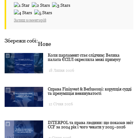
Залиш коментарій
Збережи собі:
Нове
Коли парламент стає слідчим: Велика
палата ЄСПЛ окреслила межі примусу
18 Липня 2026
Справа Fininvest & Berlusconi: корупція судді
та презумпція невинуватості
12 Січня 2026
INTERPOL та права людини: що показав звіт
CCF за 2024 рік і чого чекати у 2025–2026
2 Січня 2026