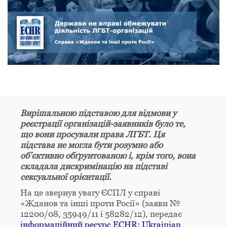
Вирішальною підставою для відмови у
реєстрації організацій-заявників було те,
що вони просували права ЛГБТ. Ця
підстава не могла бути розумно або
об’єктивно обґрунтованою і, крім того, вона
складала дискримінацію на підставі
сексуальної орієнтації.
На це звернув увагу ЄСПЛ у справі
«Жданов та інші проти Росії» (заяви №
12200/08, 35949/11 і 58282/12), передає
інформаційний ресурс ECHR: Ukrainian