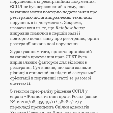
порушення в їх реєстраційних документах.
ЄСПЛ не був переконаний в тому, що
заявники могли повторно подати заяви про
реєстрацію після виправлення технічних
порушень в їх документах. Зокрема,
незважаючи на те, що
Rainbow
house
виправив помилки в першій заяві і
повторно подав заяву про реєстрацію, орган
реєстрації виявив нові порушення.
З урахуванням того, що мета організацій-
заявників просування прав ЛГБТ була
вирішальним фактором для відмови в
реєстрації, Суд виявив, що вони зазнали
різниці в ставленні на підставі сексуальної
орієнтації в порушенні статті 14 разом зі
статтею 11.
З текстом прес-релізу рішення ЄСПЛ у
справі «Жданов та інші проти Росії» (заяви
№ 12200/08, 35949/11 і 58282/12) у
перекладі президента Спілки адвокатів
України Олександра Дроздова та директора