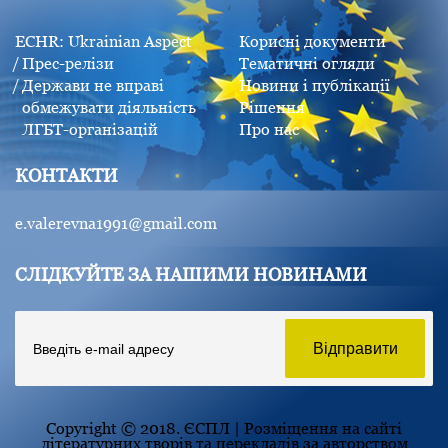
ECHR: Ukrainian Aspect
Корисні документи
Прес-релізи
Тематичні огляди
Держави не вправі
Новини і публікації
обмежувати діяльність
Рішення
ЛГБТ-організацій
Про нас
КОНТАКТИ
e.valerevna1991@gmail.com
СЛІДКУЙТЕ ЗА НАШИМИ НОВИНАМИ
Copyright © 2018. ЄСПЛ | Розміщення на сайті
літературних творів та перекладів за авторством