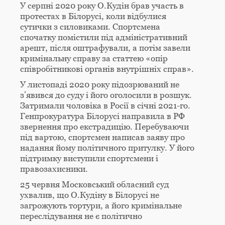
У серпні 2020 року О.Кудін брав участь в
протестах в Білорусі, коли відбулися
сутички з силовиками. Спортсмена
спочатку помістили під адміністративний
арешт, після оштрафували, а потім завели
кримінальну справу за статтею «опір
співробітникові органів внутрішніх справ».
У листопаді 2020 року підозрюваний не
з’явився до суду і його оголосили в розшук.
Затримали чоловіка в Росії в січні 2021-го.
Генпрокуратура Білорусі направила в РФ
звернення про екстрадицію. Перебуваючи
під вартою, спортсмен написав заяву про
надання йому політичного притулку. У його
підтримку виступили спортсмени і
правозахисники.
25 червня Московський обласний суд
ухвалив, що О.Кудіну в Білорусі не
загрожують тортури, а його кримінальне
переслідування не є політично