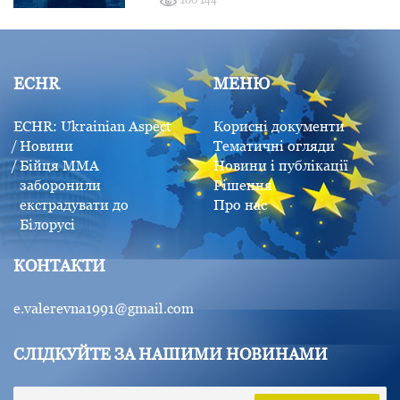
ECHR
МЕНЮ
ECHR: Ukrainian Aspect
Корисні документи
Новини
Тематичні огляди
Бійця MMA
Новини і публікації
заборонили
Рішення
екстрадувати до
Про нас
Білорусі
КОНТАКТИ
e.valerevna1991@gmail.com
СЛІДКУЙТЕ ЗА НАШИМИ НОВИНАМИ