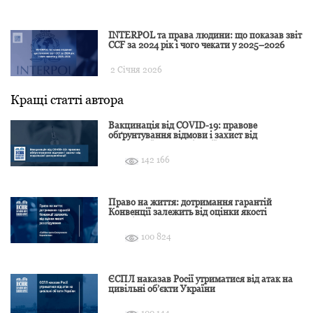
INTERPOL та права людини: що показав звіт
CCF за 2024 рік і чого чекати у 2025–2026
2 Січня 2026
Кращі статті автора
Вакцинація від COVID-19: правове
обґрунтування відмови і захист від
подальшої дискримінації
142 166
Право на життя: дотримання гарантій
Конвенції залежить від оцінки якості
розслідування
100 824
ЄСПЛ наказав Росії утриматися від атак на
цивільні об’єкти України
100 144