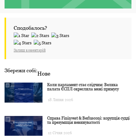
Сподобалось?
Залиш коментарій
Збережи собі:
Нове
Коли парламент стає слідчим: Велика
палата ЄСПЛ окреслила межі примусу
18 Липня 2026
Справа Fininvest & Berlusconi: корупція судді
та презумпція невинуватості
12 Січня 2026