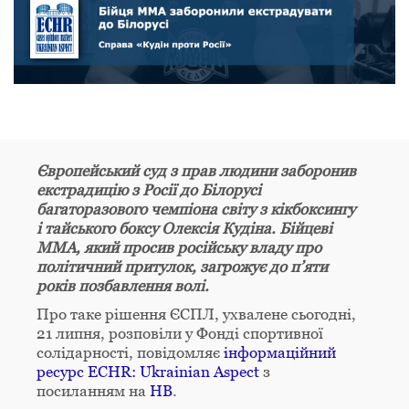
Європейський суд з прав людини заборонив
екстрадицію з Росії
до Білорусі
багаторазового чемпіона світу з кікбоксингу
і тайського боксу Олексія Кудіна. Бійцеві
MMA, який просив російську владу про
політичний притулок, загрожує до п’яти
років позбавлення волі.
Про таке рішення ЄСПЛ, ухвалене сьогодні,
21 липня, розповіли у Фонді спортивної
солідарності, повідомляє
інформаційний
ресурс ECHR: Ukrainian Aspect
з
посиланням на
НВ
.