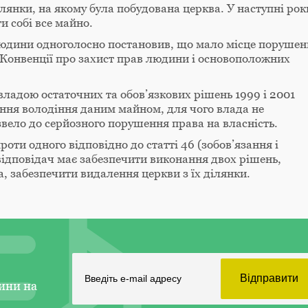
лянки, на якому була побудована церква. У наступні рок
 собі все майно.
 людини одноголосно постановив, що мало місце порушен
Конвенції про захист прав людини і основоположних
владою остаточних та обов’язкових рішень 1999 і 2001
ння володіння даним майном, для чого влада не
ело до серйозного порушення права на власність.
оти одного відповідно до статті 46 (зобов’язання і
ідповідач має забезпечити виконання двох рішень,
а, забезпечити видалення церкви з їх ділянки.
ини на