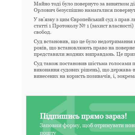
Майно тоді було повернуто за винятком ді
Орлович безуспішно намагалися повернути
У зв’язку з цим Європейський суд з прав
статті 1 Протоколу № 1 (захист власності)
свобод
.
Суд встановив, що це було недотримання 
років, що встановлюють право на поверне
представили жодних виправдань. Це призв
Суд також постановив шістьма голосами пр
виконання судових рішень), що держава-в
винесених на користь позивачів, і, зокрем
Підпишись прямо зараз!
Заповни форму, щоб отримувати нов
пошту