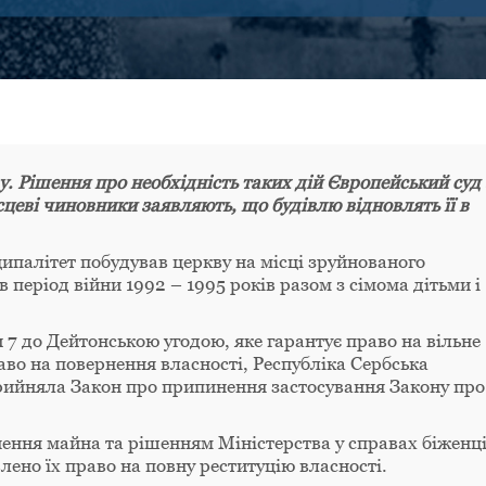
у. Рішення про необхідність таких дій Європейський суд 
сцеві чиновники заявляють, що будівлю відновлять її в
палітет побудував церкву на місці зруйнованого
 період війни 1992 – 1995 років разом з сімома дітьми і
7 до Дейтонською угодою, яке гарантує право на вільне
раво на повернення власності, Республіка Сербська
 прийняла Закон про припинення застосування Закону про
ення майна та рішенням Міністерства у справах біженці
лено їх право на повну реституцію власності.