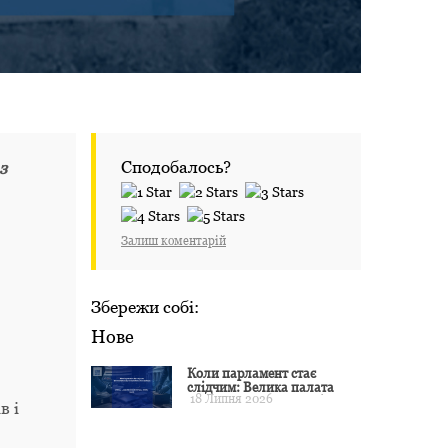
Сподобалось?
з
Залиш коментарій
Збережи собі:
Нове
Коли парламент стає
слідчим: Велика палата
18 Липня 2026
ЄСПЛ окреслила межі
в і
примусу