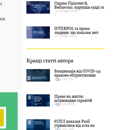
и
Справа Fininvest &
Berlusconi: корупція судді та
12 Січня 2026
презумпція невинуватості
ня
INTERPOL та права
людини: що показав звіт
2 Січня 2026
CCF за 2024 рік і чого чекати
у 2025–2026
Кращі статті автора
Вакцинація від COVID-19:
правове обґрунтування
142 170
відмови і захист від
подальшої дискримінації
Право на життя:
дотримання гарантій
100 828
Конвенції залежить від
оцінки якості розслідування
ЄСПЛ наказав Росії
утриматися від атак на
100 148
цивільні об’єкти України