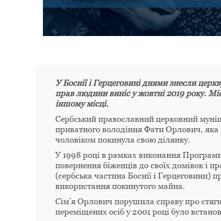
У Боснії і Герцеговині днями знесли церкв
прав людини виніс у жовтні 2019 року. Мі
іншому місці.
Сербський православний церковний муніци
приватного володіння Фати Орлович, яка в
чоловіком покинула свою ділянку.
У 1998 році в рамках виконання Програми 
повернення біженців до своїх домівок і п
(сербська частина Боснії і Герцеговини)
використання покинутого майна.
Сім’я Орлович порушила справу про стягн
переміщених осіб у 2001 році було встанов