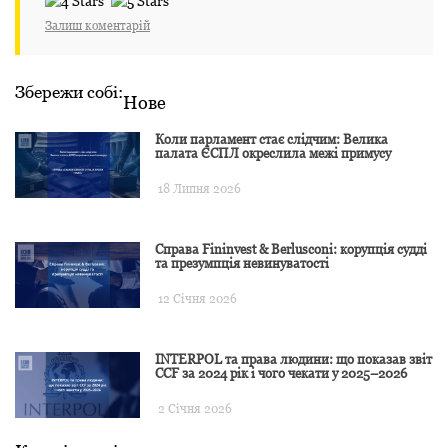
Залиш коментарій
Збережи собі:
Нове
Коли парламент стає слідчим: Велика
палата ЄСПЛ окреслила межі примусу
18 Липня 2026
Справа Fininvest & Berlusconi: корупція судді
та презумпція невинуватості
12 Січня 2026
INTERPOL та права людини: що показав звіт
CCF за 2024 рік і чого чекати у 2025–2026
2 Січня 2026