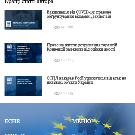
Кращі статті автора
Вакцинація від COVID-19: правове
обґрунтування відмови і захист від
подальшої дискримінації
142 166
Право на життя: дотримання гарантій
Конвенції залежить від оцінки якості
розслідування
100 825
ЄСПЛ наказав Росії утриматися від атак на
цивільні об’єкти України
100 145
ECHR
МЕНЮ