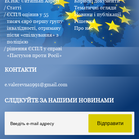
ECHR: Ukrainian Aspect
Корисні документи
Статті
Тематичні огляди
ЄСПЛ оцінив у 55
Новини і публікації
тисяч євро першу групу
Рішення
інвалідності, отриману
Про нас
після «спілкування» з
поліцією
рішення ЄСПЛ у справі
«Пастухов проти Росії»
КОНТАКТИ
e.valerevna1991@gmail.com
СЛІДКУЙТЕ ЗА НАШИМИ НОВИНАМИ