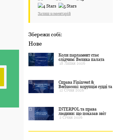
Залиш коментарій
Збережи собі:
Нове
Коли парламент стає
слідчим: Велика палата
18 Липня 2026
ЄСПЛ окреслила межі
примусу
Справа Fininvest &
Berlusconi: корупція судді та
12 Січня 2026
презумпція невинуватості
INTERPOL та права
людини: що показав звіт
2 Січня 2026
CCF за 2024 рік і чого чекати
у 2025–2026