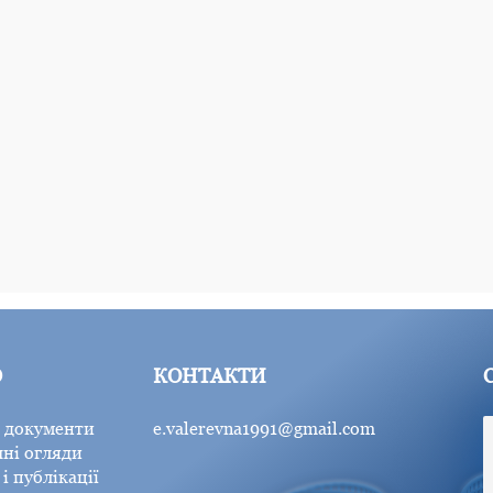
Ю
КОНТАКТИ
 документи
e.valerevna1991@gmail.com
ні огляди
і публікації