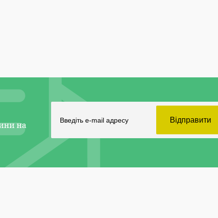
ини на