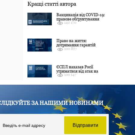
Кращі статті автора
Вакцинація від COVID-19:
правове обґрунтування
142 170
відмови і захист від
подальшої дискримінації
Право на життя:
дотримання гарантій
100 827
Конвенції залежить від
оцінки якості розслідування
ЄСПЛ наказав Росії
утриматися від атак на
100 147
цивільні об’єкти України
СЛІДКУЙТЕ ЗА НАШИМИ НОВИНАМИ