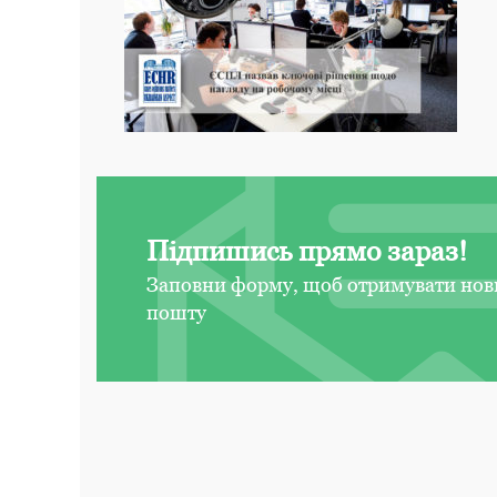
Підпишись прямо зараз!
Заповни форму, щоб отримувати нов
пошту