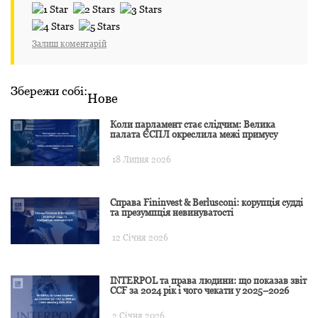
Залиш коментарій
Збережи собі:
Нове
Коли парламент стає слідчим: Велика
палата ЄСПЛ окреслила межі примусу
18 Липня 2026
Справа Fininvest & Berlusconi: корупція судді
та презумпція невинуватості
12 Січня 2026
INTERPOL та права людини: що показав звіт
CCF за 2024 рік і чого чекати у 2025–2026
2 Січня 2026