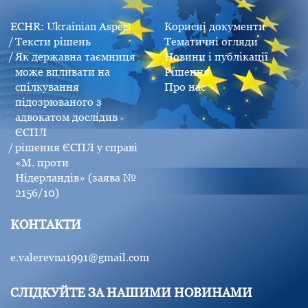
ECHR: Ukrainian Aspect
Корисні документи
Тексти рішень
Тематичні огляди
Як державна таємниця
Новини і публікації
може впливати на
Рішення
спілкування
Про нас
підозрюваного з
адвокатом дослідив
ЄСПЛ
рішення ЄСПЛ у справі
«М. проти
Нідерландів» (заява №
2156/10)
КОНТАКТИ
e.valerevna1991@gmail.com
СЛІДКУЙТЕ ЗА НАШИМИ НОВИНАМИ