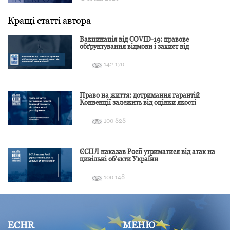
Кращі статті автора
Вакцинація від COVID-19: правове
обґрунтування відмови і захист від
подальшої дискримінації
142 170
Право на життя: дотримання гарантій
Конвенції залежить від оцінки якості
розслідування
100 828
ЄСПЛ наказав Росії утриматися від атак на
цивільні об’єкти України
100 148
ECHR
МЕНЮ