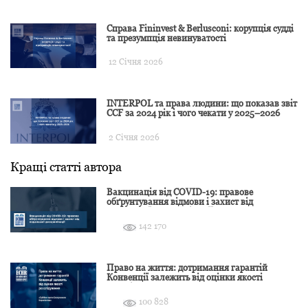
Справа Fininvest & Berlusconi: корупція судді
та презумпція невинуватості
12 Січня 2026
INTERPOL та права людини: що показав звіт
CCF за 2024 рік і чого чекати у 2025–2026
2 Січня 2026
Кращі статті автора
Вакцинація від COVID-19: правове
обґрунтування відмови і захист від
подальшої дискримінації
142 170
Право на життя: дотримання гарантій
Конвенції залежить від оцінки якості
розслідування
100 828