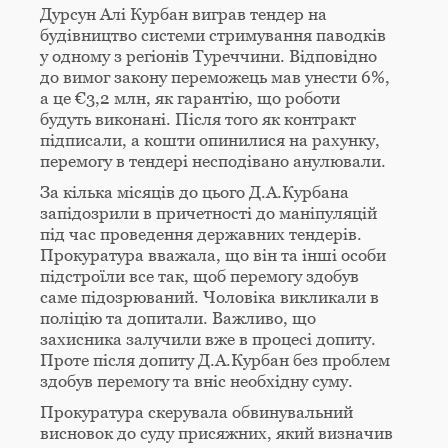
Дурсун Алі Курбан виграв тендер на
будівництво системи стримування паводків
у одному з регіонів Туреччини. Відповідно
до вимог закону переможець мав унести 6%,
а це €3,2 млн, як гарантію, що роботи
будуть виконані. Після того як контракт
підписали, а кошти опинилися на рахунку,
перемогу в тендері несподівано анулювали.
За кілька місяців до цього Д.А.Курбана
запідозрили в причетності до маніпуляцій
під час проведення державних тендерів.
Прокуратура вважала, що він та інші особи
підстроїли все так, щоб перемогу здобув
саме підозрюваний. Чоловіка викликали в
поліцію та допитали. Важливо, що
захисника залучили вже в процесі допиту.
Проте після допиту Д.А.Курбан без проблем
здобув перемогу та вніс необхідну суму.
Прокуратура скерувала обвинувальний
висновок до суду присяжних, який визначив