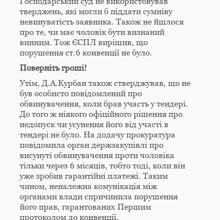
Господарський суд не використовував
тверджень, які могли б піддати сумніву
невинуватість заявника. Також не йшлося
про те, чи має чоловік бути визнаний
винним. Тож ЄСПЛ вирішив, що
порушення ст.6 конвенції не було.
Поверніть гроші!
Утім, Д.А.Курбан також стверджував, що не
був особисто повідомлений про
обвинувачення, коли брав участь у тендері.
До того ж ніякого офіційного рішення про
недопуск чи усунення його від участі в
тендері не було. На додачу прокуратура
повідомила орган держзакупівлі про
висунуті обвинувачення проти чоловіка
тільки через 6 місяців, тобто тоді, коли він
уже зробив гарантійні платежі. Таким
чином, неналежна комунікація між
органами влади спричинила порушення
його прав, гарантованих Першим
протоколом до конвенції.