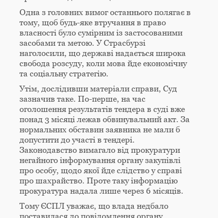
Одна з головних вимог останнього полягає в
тому, щоб будь-яке втручання в право
власності було сумірним із застосованими
засобами та метою. У Страсбурзі
наголосили, що державі надається широка
свобода розсуду, коли мова йде економічну
та соціальну стратегію.
Утім, дослідивши матеріали справи, Суд
зазначив таке. По-перше, на час
оголошення результатів тендера в суді вже
понад 3 місяці лежав обвинувальний акт. За
нормальних обставин заявника не мали б
допустити до участі в тендері.
Законодавство вимагало від прокуратури
негайного інформування органу закупівлі
про особу, щодо якої йде слідство у справі
про шахрайство. Проте таку інформацію
прокуратура надала лише через 6 місяців.
Тому ЄСПЛ уважає, що влада недбало
поставилася до повідомлення органу