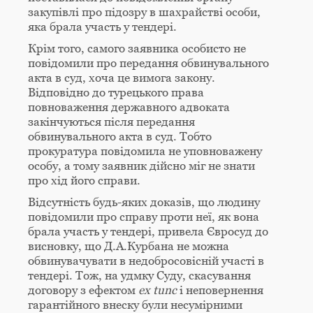
закупівлі про підозру в шахрайстві особи,
яка брала участь у тендері.
Крім того, самого заявника особисто не
повідомили про передання обвинувального
акта в суд, хоча це вимога закону.
Відповідно до турецького права
повноваження державного адвоката
закінчуються після передання
обвинувального акта в суд. Тобто
прокуратура повідомила не уповноважену
особу, а тому заявник дійсно міг не знати
про хід його справи.
Відсутність будь-яких доказів, що людину
повідомили про справу проти неї, як вона
брала участь у тендері, привела Євросуд до
висновку, що Д.А.Курбана не можна
обвинувачувати в недобросовісній участі в
тендері. Тож, на удмку Суду, скасування
договору з ефектом
ex tunc
і неповернення
гарантійного внеску були несумірними