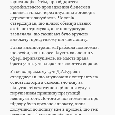
юрисдикцію. Утім, про відкриття
кримінального провадження бізнесмен
дізнався тільки через ануляцію договорів
державних закупівель. Чоловік
стверджував, що ніяких обвинувальних
актів не отримував, а от прокуратура
зазначала, що такий акт було вручено
адвокату, присутньому під час допиту.
Глава адміністрації м.Трабзона повідомив,
що особи, яких переслідують за злочин у
сфері держзакупівель, не мають права
брати учать у тендерах до закриття справи.
У господарському суді Д.А.Курбан
стверджував, що анулювання контракту на
основі підозри в скоєнні злочину за
відсутності остаточного рішення суду є
порушенням принципу презумпції
невинуватості. До того ж повідомлення про
підозру було вручено адвокату, який
долучився до допиту вже в процесі, що теж
незаконно. Також чоловік вимагав