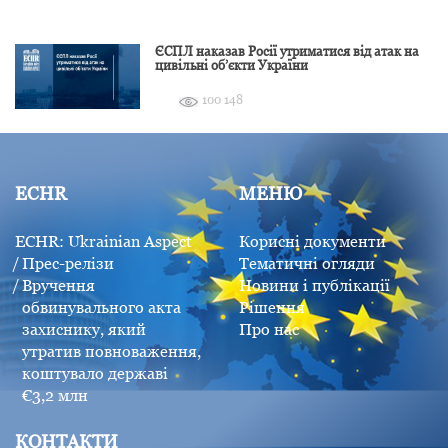
ЄСПЛ наказав Росії утриматися від атак на
цивільні об’єкти України
100 148
ECHR
МЕНЮ
ECHR: Ukrainian Aspect
Корисні документи
Прес-релізи
Тематичні огляди
Вручення
Новини і публікації
обвинувального акта
Рішення
захиснику, який
Про нас
утратив повноваження,
коштувало державі
€3,2 млн
КОНТАКТИ