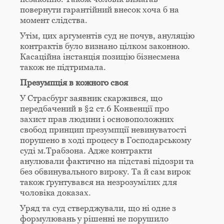
повернути гарантійний внесок хоча б на
момент слідства.
Утім, цих аргументів суд не почув, ануляцію
контрактів було визнано цілком законною.
Касаційна інстанція позицію бізнесмена
також не підтримала.
Презумпція в кожного своя
У Страсбург заявник скаржився, що
передбачений в §2 ст.6 Конвенції про
захист прав людини і основоположних
свобод принцип презумпції невинуватості
порушено в ході процесу в Господарському
суді м.Трабзона. Адже контракти
анулювали фактично на підставі підозри та
без обвинувального вироку. Та й сам вирок
також ґрунтувався на незрозумілих для
чоловіка доказах.
Уряд та суд стверджували, що ні одне з
формулювань у рішенні не порушило