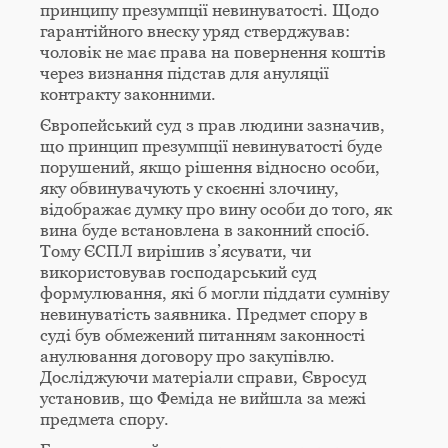
принципу презумпції невинуватості. Щодо
гарантійного внеску уряд стверджував:
чоловік не має права на повернення коштів
через визнання підстав для ануляції
контракту законними.
Європейський суд з прав людини зазначив,
що принцип презумпції невинуватості буде
порушений, якщо рішення відносно особи,
яку обвинувачують у скоєнні злочину,
відображає думку про вину особи до того, як
вина буде встановлена в законний спосіб.
Тому ЄСПЛ вирішив з’ясувати, чи
використовував господарський суд
формулювання, які б могли піддати сумніву
невинуватість заявника. Предмет спору в
суді був обмежений питанням законності
анулювання договору про закупівлю.
Досліджуючи матеріали справи, Євросуд
установив, що Феміда не вийшла за межі
предмета спору.