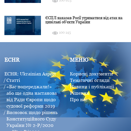
100 825
ЄСПЛ наказав Росії утриматися від атак на
цивільні об’єкти України
100 145
ECHR
МЕНЮ
ECHR: Ukrainian Aspect
Корисні документи
Статті
Тематичні огляди
«Вас попереджали!»
Новини і публікації
або ще одна настанова
Рішення
від Ради Європи щодо
Про нас
судової реформи 2019
Висновок щодо рішень
Конституційного Суду
України № 2-Р/2020