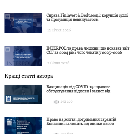
Справа Fininvest & Berlusconi: корупція судді
та презумпція невинуватості
12 Січня 2026
INTERPOL та права людини: що показав звіт
CCF за 2024 рік і чого чекати у 2025–2026
2 Січня 2026
Кращі статті автора
Вакцинація від COVID-19: правове
обґрунтування відмови і захист від
подальшої дискримінації
142 166
Право на життя: дотримання гарантій
Конвенції залежить від оцінки якості
розслідування