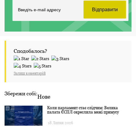
Сподобалось?
Залиш коментарій
Збережи собі:
Нове
Коли парламент стає слідчим: Велика
палата ЄСПЛ окреслила межі примусу
18 Липня 2026