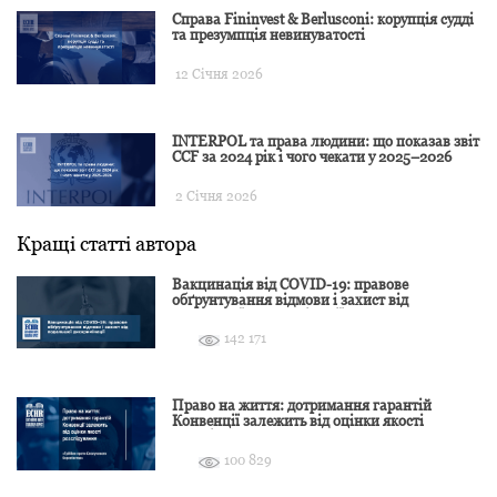
Справа Fininvest & Berlusconi: корупція судді
та презумпція невинуватості
12 Січня 2026
INTERPOL та права людини: що показав звіт
CCF за 2024 рік і чого чекати у 2025–2026
2 Січня 2026
Кращі статті автора
Вакцинація від COVID-19: правове
обґрунтування відмови і захист від
подальшої дискримінації
142 171
Право на життя: дотримання гарантій
Конвенції залежить від оцінки якості
розслідування
100 829