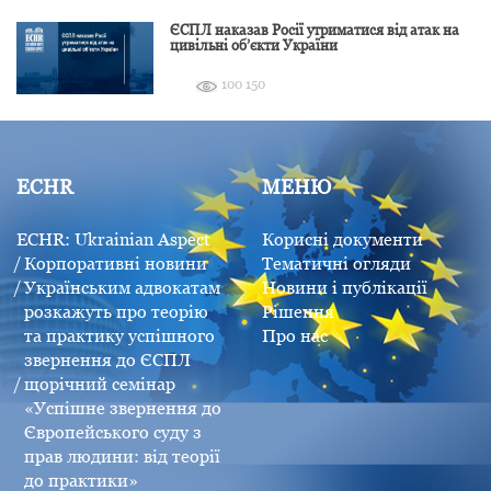
ЄСПЛ наказав Росії утриматися від атак на
цивільні об’єкти України
100 150
ECHR
МЕНЮ
ECHR: Ukrainian Aspect
Корисні документи
Корпоративні новини
Тематичні огляди
Українським адвокатам
Новини і публікації
розкажуть про теорію
Рішення
та практику успішного
Про нас
звернення до ЄСПЛ
щорічний семінар
«Успішне звернення до
Європейського суду з
прав людини: від теорії
до практики»