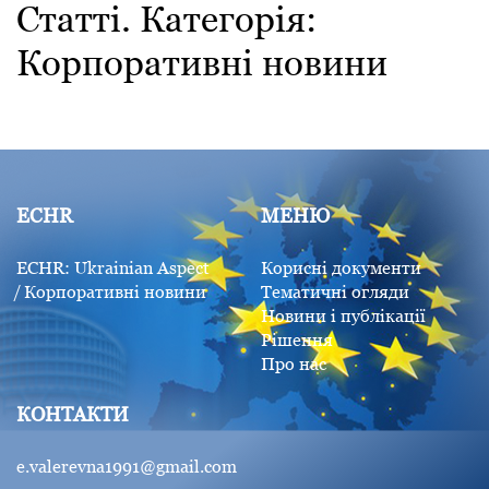
Статті. Категорія:
Корпоративні новини
ECHR
МЕНЮ
ECHR: Ukrainian Aspect
Корисні документи
Корпоративні новини
Тематичні огляди
Новини і публікації
Рішення
Про нас
КОНТАКТИ
e.valerevna1991@gmail.com