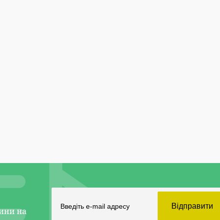
ини на