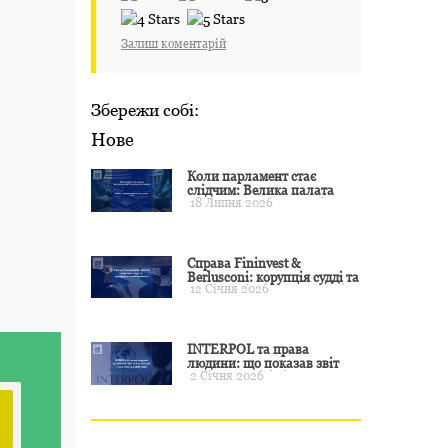
Залиш коментарій
Збережи собі:
Нове
Коли парламент стає
слідчим: Велика палата
18 Липня 2026
ЄСПЛ окреслила межі
примусу
Справа Fininvest &
Berlusconi: корупція судді та
12 Січня 2026
презумпція невинуватості
INTERPOL та права
людини: що показав звіт
2 Січня 2026
CCF за 2024 рік і чого чекати
у 2025–2026