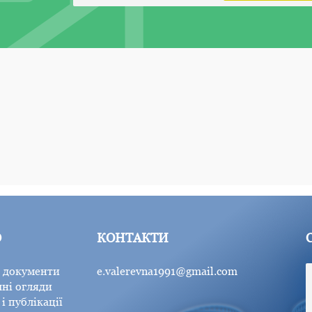
Ю
КОНТАКТИ
 документи
e.valerevna1991@gmail.com
ні огляди
і публікації