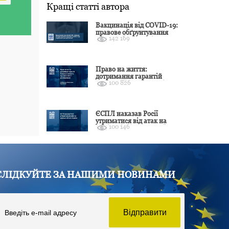
Кращі статті автора
Вакцинація від COVID-19:
правове обґрунтування
142 169
відмови і захист від
подальшої дискримінації
Право на життя:
дотримання гарантій
100 826
Конвенції залежить від
оцінки якості розслідування
ЄСПЛ наказав Росії
утриматися від атак на
100 146
цивільні об’єкти України
СЛІДКУЙТЕ ЗА НАШИМИ НОВИНАМИ