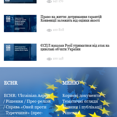
142 170
Право на життя: дотримання гарантій
Конвенції залежить від оцінки якості
розслідування
100 828
ЄСПЛ наказав Росії утриматися від атак на
цивільні об’єкти України
100 148
ECHR
МЕНЮ
ECHR: Ukrainian Aspect
Корисні документи
Рішення
Прес-релізи
Тематичні огляди
Справа «Оней проти
Новини і публікації
Туреччини» (прес-
Рішення