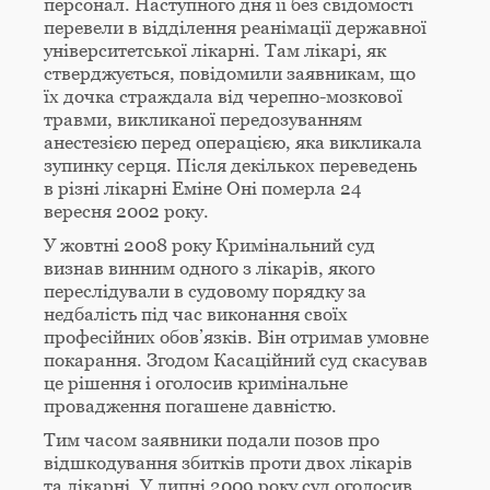
персонал. Наступного дня її без свідомості
перевели в відділення реанімації державної
університетської лікарні. Там лікарі, як
стверджується, повідомили заявникам, що
їх дочка страждала від черепно-мозкової
травми, викликаної передозуванням
анестезією перед операцією, яка викликала
зупинку серця. Після декількох переведень
в різні лікарні Еміне Оні померла 24
вересня 2002 року.
У жовтні 2008 року Кримінальний суд
визнав винним одного з лікарів, якого
переслідували в судовому порядку за
недбалість під час виконання своїх
професійних обов’язків. Він отримав умовне
покарання. Згодом Касаційний суд скасував
це рішення і оголосив кримінальне
провадження погашене давністю.
Тим часом заявники подали позов про
відшкодування збитків проти двох лікарів
та лікарні. У липні 2009 року суд оголосив,