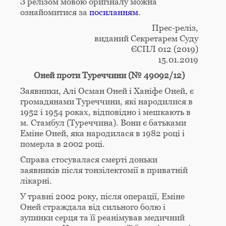
З релізом мовою оригіналу можна
ознайомитися за
посиланням
.
Прес-реліз,
виданий Секретарем Суду
ЄСПЛ 012 (2019)
15.01.2019
Оней проти Туреччини (№ 49092/12)
Заявники, Алі Осман Оней і Ханіфе Оней, є
громадянами Туреччини, які народилися в
1952 і 1954 роках, відповідно і мешкають в
м. Стамбул (Туреччина). Вони є батьками
Еміне Оней, яка народилася в 1982 році і
померла в 2002 році.
Справа стосувалася смерті доньки
заявників після тонзілектомії в приватній
лікарні.
У травні 2002 року, після операції, Еміне
Оней страждала від сильного болю і
зупинки серця та її реанімував медичний