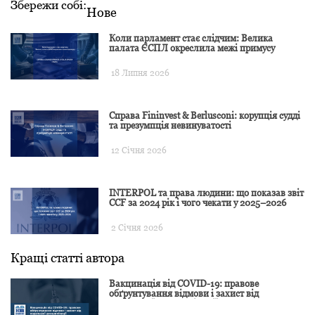
Збережи собі:
Нове
Коли парламент стає слідчим: Велика
палата ЄСПЛ окреслила межі примусу
18 Липня 2026
Справа Fininvest & Berlusconi: корупція судді
та презумпція невинуватості
12 Січня 2026
INTERPOL та права людини: що показав звіт
CCF за 2024 рік і чого чекати у 2025–2026
2 Січня 2026
Кращі статті автора
Вакцинація від COVID-19: правове
обґрунтування відмови і захист від
подальшої дискримінації