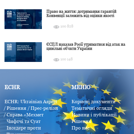
Право на життя: дотримання гарантій
Конвенції залежить від оцінки якості
розслідування
100 828
ЄСПЛ наказав Росії утриматися від атак на
цивільні об’єкти України
100 148
ECHR
МЕНЮ
ECHR: Ukrainian Aspect
Корисні документи
Рішення
Прес-релізи
Тематичні огляди
Справа «Мехмет
Новини і публікації
Чифтчі та Суат
Рішення
Інседере проти
Про нас