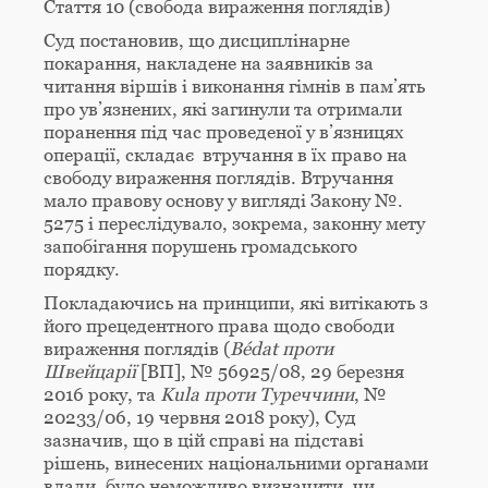
Стаття 10 (свобода вираження поглядів)
Суд постановив, що дисциплінарне
покарання, накладене на заявників за
читання віршів і виконання гімнів в пам’ять
про ув’язнених, які загинули та отримали
поранення під час проведеної у в’язницях
операції, складає втручання в їх право на
свободу вираження поглядів. Втручання
мало правову основу у вигляді Закону №.
5275 і переслідувало, зокрема, законну мету
запобігання порушень громадського
порядку.
Покладаючись на принципи, які витікають з
його прецедентного права щодо свободи
вираження поглядів (
Bédat проти
Швейцарії
[ВП], № 56925/08, 29 березня
2016 року, та
Kula проти Туреччини
, №
20233/06, 19 червня 2018 року), Суд
зазначив, що в цій справі на підставі
рішень, винесених національними органами
влади, було неможливо визначити, чи