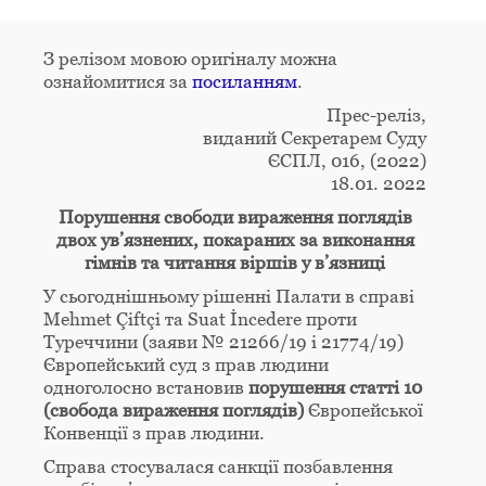
З релізом мовою оригіналу можна
ознайомитися за
посиланням
.
Прес-реліз,
виданий Секретарем Суду
ЄСПЛ, 016, (2022)
18.01. 2022
Порушення свободи вираження поглядів
двох ув’язнених, покараних за виконання
гімнів та читання віршів у в’язниці
У сьогоднішньому рішенні Палати в справі
Mehmet Çiftçi та Suat İncedere проти
Туреччини (заяви № 21266/19 і 21774/19)
Європейський суд з прав людини
одноголосно встановив
порушення статті 10
(свобода вираження поглядів)
Європейської
Конвенції з прав людини.
Справа стосувалася санкції позбавлення