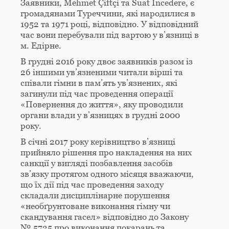
Заявники, Mehmet Çiftçi та Suat İncedere, є
громадянами Туреччини, які народилися в
1952 та 1971 році, відповідно. У відповідний
час вони перебували під вартою у в’язниці в
м. Едірне.
В грудні 2016 року двоє заявників разом із
26 іншими ув’язненими читали вірші та
співали гімни в пам’ять ув’язнених, які
загинули під час проведення операції
«Повернення до життя», яку проводили
органи влади у в’язницях в грудні 2000
року.
В січні 2017 року керівництво в’язниці
прийняло рішення про накладення на них
санкції у вигляді позбавлення засобів
зв’язку протягом одного місяця вважаючи,
що їх дії під час проведення заходу
складали дисциплінарне порушення
«необґрунтоване виконання гімну чи
скандування гасел» відповідно до Закону
№ 5725 про виконання покарань та