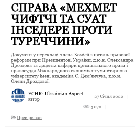
СПРАВА «МЕХМЕТ
ЧИФТЧІ ТА СУАТ
ІНСЕДЕРЕ ПРОТИ
ТУРЕЧЧИНИ»
Документ у перекладі члена Комісії з питань правової
реформи при Президентові України, д.ю.н. Олександра
Дроздова та доцента кафедри кримінального права і
правосуддя Міжнародного економіко-гуманітарного
університету імені академіка С. Дем’янчука, к.ю.н.
Олени Дроздової.
ECHR: Ukrainian Aspect
27 Січня 2022
|
автор
3 070
|
Прес-релізи