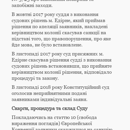
запобіжні заходи.
В жовтні 2017 року суддя з виконання
судових рішень м. Едірне, який приймав
рішення по апеляції заявників, накладені
керівництвом колонії скасував санкції на
підставі того, що правопорушення, про яке
йде мова, не було встановлене.
В листопаді 2017 року суд присяжних м.
Едірне скасував рішення судді з виконання
судових рішень встановивши, що прийняте
керівництвом колонії рішення, відповідало
процедурі та закону.
В листопаді 2018 року Конституційний суд
оголосив неприйнятними подані
заявниками індивідуальні заяви.
Скарги, процедура та склад Суду
Покладаючись на статтю 10 (свобода
вираження поглядів) Європейської
Конвенції заявники скаржилися на санкцію,