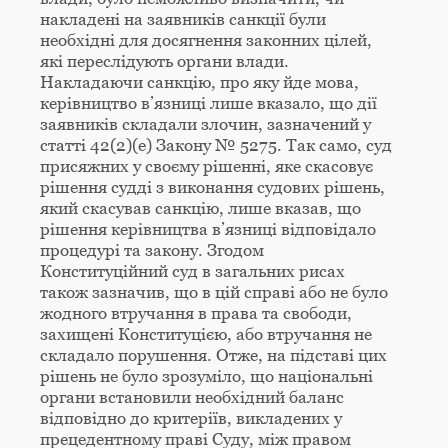
накладені на заявників санкції були
необхідні для досягнення законних цілей,
які переслідують органи влади.
Накладаючи санкцію, про яку йде мова,
керівництво в’язниці лише вказало, що дії
заявників складали злочин, зазначений у
статті 42(2)(e) Закону № 5275. Так само, суд
присяжних у своєму рішенні, яке скасовує
рішення судді з виконання судових рішень,
який скасував санкцію, лише вказав, що
рішення керівництва в’язниці відповідало
процедурі та закону. Згодом
Конституційний суд в загальних рисах
також зазначив, що в цій справі або не було
жодного втручання в права та свободи,
захищені Конституцією, або втручання не
складало порушення. Отже, на підставі цих
рішень не було зрозуміло, що національні
органи встановили необхідний баланс
відповідно до критеріїв, викладених у
прецедентному праві Суду, між правом