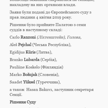
накладену на них органами влади.
Заяви були подані до Європейського суду з
прав людини 4 квітня 2019 року.
Рішення було прийняте Палатою з семи
суддів в наступному складі:
Carlo
Ranzoni
(Ліхтенштейн), Голова,
Aleš
Pejchal
(Чеська Республіка),
Egidijus
Kūris
(Литва),
Branko
Lubarda
(Сербія),
Pauliine Koskelo (Фінляндія)
Marko
Bošnjak
(Словенія),
Saadet
Yüksel
(Туреччина),
а також Hasan Bakırcı, заступник секретаря
Секції.
Рішення Суду