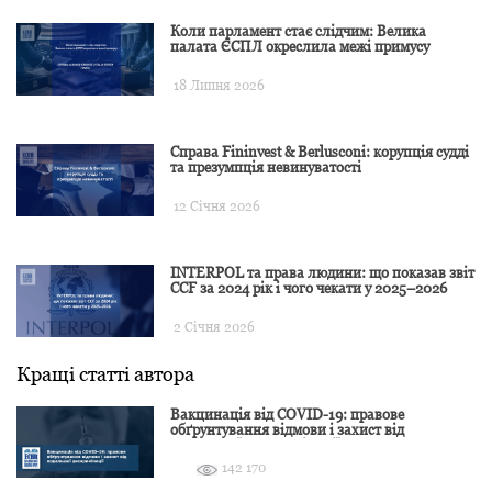
Коли парламент стає слідчим: Велика
палата ЄСПЛ окреслила межі примусу
18 Липня 2026
Справа Fininvest & Berlusconi: корупція судді
та презумпція невинуватості
12 Січня 2026
INTERPOL та права людини: що показав звіт
CCF за 2024 рік і чого чекати у 2025–2026
2 Січня 2026
Кращі статті автора
Вакцинація від COVID-19: правове
обґрунтування відмови і захист від
подальшої дискримінації
142 170