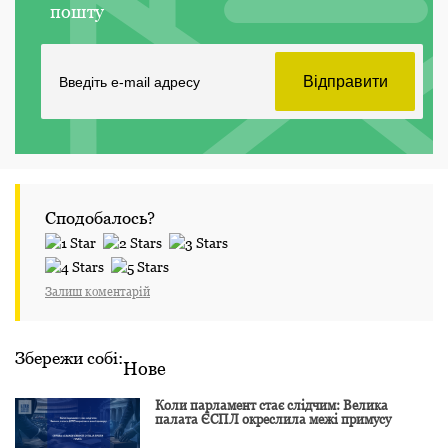
пошту
Сподобалось?
Залиш коментарій
Збережи собі:
Нове
Коли парламент стає слідчим: Велика
палата ЄСПЛ окреслила межі примусу