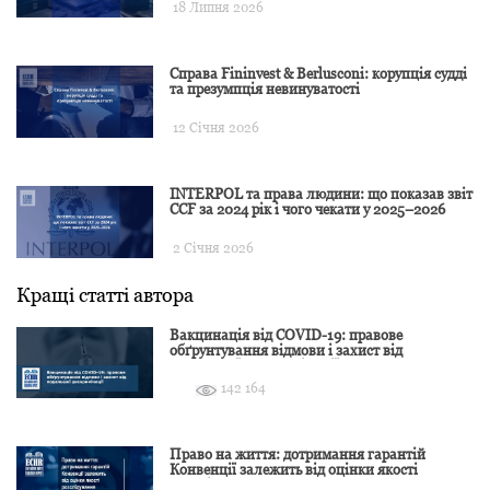
18 Липня 2026
Справа Fininvest & Berlusconi: корупція судді
та презумпція невинуватості
12 Січня 2026
INTERPOL та права людини: що показав звіт
CCF за 2024 рік і чого чекати у 2025–2026
2 Січня 2026
Кращі статті автора
Вакцинація від COVID-19: правове
обґрунтування відмови і захист від
подальшої дискримінації
142 164
Право на життя: дотримання гарантій
Конвенції залежить від оцінки якості
розслідування