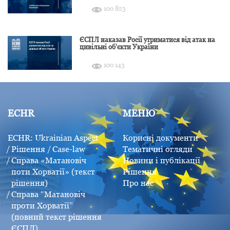
100 823
ЄСПЛ наказав Росії утриматися від атак на
цивільні об’єкти України
100 143
ECHR
МЕНЮ
ECHR: Ukrainian Aspect
Корисні документи
Рішення
Case-law
Тематичні огляди
Справа «Матановіч
Новини і публікації
поти Хорватії» (текст
Рішення
рішення)
Про нас
Справа “Матановіч
проти Хорватії”
(повний текст рішення
ЄСПЛ)