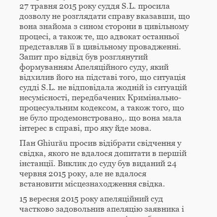
27 травня 2015 року суддя S.L. просила
дозволу не розглядати справу вказавши, що
вона знайома з сином сторони в цивільному
процесі, а також те, що адвокат останньої
представляв її в цивільному провадженні.
Запит про відвід був розглянутий
формуванням Апеляційного суду, який
відхилив його на підставі того, що ситуація
судді S.L. не відповідала жодній із ситуацій
несумісності, передбачених Кримінально-
процесуальним кодексом, а також того, що
не було продемонстровано,. що вона мала
інтерес в справі, про яку йде мова.
Пан Ghiurău просив відібрати свідчення у
свідка, якого не вдалося допитати в першій
інстанції. Виклик до суду був виданий 24
червня 2015 року, але не вдалося
встановити місцезнаходження свідка.
15 вересня 2015 року апеляційний суд
частково задовольнив апеляцію заявника і