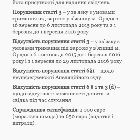
його присутності для надання свідчень.
Порушення статті 3
– у зв’язку з умовами
тримання під вартою у в’язниці м. Орадя з
16 вересня до 6 листопада 2015 року та з 1
березня до 1 вересня 2016 року
Відсутність порушення статті 3
– у зв’язку з
умовами тримання під вартою у в’язниці м.
Орадя з 6 листопада 2015 до 1 березня 2016
року і з 1 вересня до 29 листопада 2016 року
Відсутність порушення статті 6§1
– щодо
неупередженості Апеляційного суду
Відсутність порушення статті 6 § 1 та 3 (d)
–
щодо відсутності можливості допитати
свідка під час слухання
Справедлива сатисфакція
: 1 000 євро
(моральна шкода) та 650 євро (видатки і
витрати).