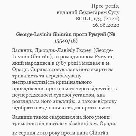
Прес-реліз,
виданий Секретарем Суду
ЄСПЛ, 173, (2020)
16.06.2020
George-Laviniu Ghiurău проти Румунії (№
15549/16)
Заявник, Джордж-Лавініу Гюреу (George-
Laviniu Ghiurău), є громадянином Румунії,
який народився в 1987 році і мешкає в м.
Орадя. Справа стосувалась його скарги на
тривалість та передбачувану
несправедливість кримінального
провадження проти нього через відсутність
неупередженості судової установи, яка
розглядала його апеляцію, а також відмову
відібрати свідчення в свідка проти нього.
Заявник також скаржився на його умови
тримання під вартою у в’язниці в м. Орадя.
12 серпня 2010 року проти пана Ghiurău