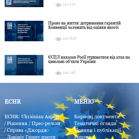
142 170
Право на життя: дотримання гарантій
Конвенції залежить від оцінки якості
розслідування
100 828
ЄСПЛ наказав Росії утриматися від атак на
цивільні об’єкти України
100 148
ECHR
МЕНЮ
ECHR: Ukrainian Aspect
Корисні документи
Рішення
Прес-релізи
Тематичні огляди
Справа «Джордж-
Новини і публікації
Лавініу Гюреу проти
Рішення