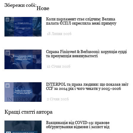
Збережи собі:
Нове
Коли парламент стає слідчим: Велика
палата ЄСПЛ окреслила межі примусу
18 Липня 2026
Справа Fininvest & Berlusconi: корупція судді
та презумпція невинуватості
12 Січня 2026
INTERPOL та права людини: що показав звіт
CCF за 2024 рік і чого чекати у 2025–2026
2 Січня 2026
Кращі статті автора
Вакцинація від COVID-19: правове
обґрунтування відмови і захист від
подальшої дискримінації