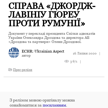
СПРАВА «ДЖОРДЖ-
ЛАВІНІУ ГЮРЕУ
ПРОТИ РУМУНІЇ»
Документ у перекладі президента Спілки адвокатів
України Олександра Дроздова та директора АБ
«Дроздова та партнери» Олени Дроздової.
ECHR: Ukrainian Aspect
16 Липня 2020
|
автор
3 671
|
Прес-релізи
З релізом мовою оригіналу можна
ознайомитися за
посиланням
.