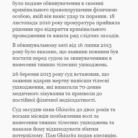
було подане обвинувачення в скоєнні
кримінального правопорушення фізичною
особою, якій він наніс удар та поранив. 18
листопада 2010 року прокуратура прийняла
рішення про відкриття кримінального
провадження та вжила ряд слідчих заходів.
В обвинувальному акті від 16 липня 2013
року було вказано, що заявник повинен був
постати перед судом за звинуваченням в
нанесенні тяжких тілесних ушкоджень.
26 березня 2015 року суд встановив, що
заявник вдарив жертву нанісши тілесні
ушкодження, які вимагали 70-денне
медичного лікування та призвели до
постійної фізичної недієздатності.
Суд засудив пана Ghiurău до двох років та
восьми місяців позбавлення волі за
нанесення тяжких тілесних ушкоджень та
наказав йому відшкодувати збитки
потерпілому. Пан Ghiurău подав апеляцію.