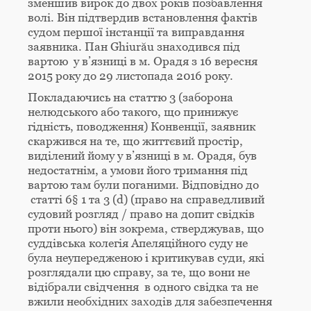
зменшив вирок до двох років позбавлення
волі. Він підтвердив встановлення фактів
судом першої інстанції та виправдання
заявника. Пан Ghiurău знаходився під
вартою у в’язниці в м. Орадя з 16 вересня
2015 року до 29 листопада 2016 року.
Покладаючись на статтю 3 (заборона
нелюдського або такого, що принижує
гідність, поводження) Конвенції, заявник
скаржився на те, що життєвий простір,
виділений йому у в’язниці в м. Орадя, був
недостатнім, а умови його тримання під
вартою там були поганими. Відповідно до
статті 6§ 1 та 3 (d) (право на справедливий
судовий розгляд / право на допит свідків
проти нього) він зокрема, стверджував, що
суддівська колегія Апеляційного суду не
була неупередженою і критикував суди, які
розглядали цю справу, за те, що вони не
відібрали свідчення в одного свідка та не
вжили необхідних заходів для забезпечення