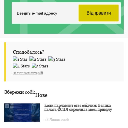
Сподобалось?
Залиш коментарій
Збережи собі:
Нове
Коли парламент стає слідчим: Велика
палата ЄСПЛ окреслила межі примусу
18 Липня 2026