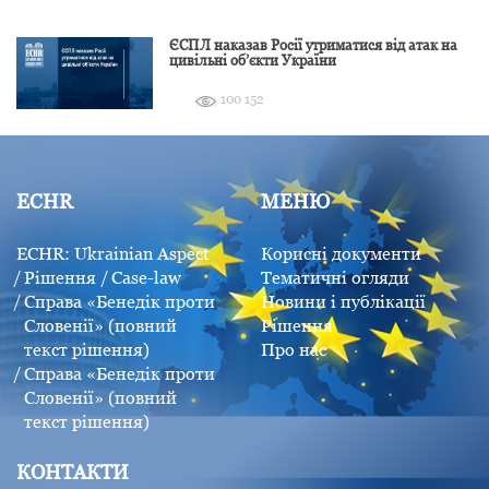
ЄСПЛ наказав Росії утриматися від атак на
цивільні об’єкти України
100 152
ECHR
МЕНЮ
ECHR: Ukrainian Aspect
Корисні документи
Рішення
Case-law
Тематичні огляди
Справа «Бенедік проти
Новини і публікації
Словенії» (повний
Рішення
текст рішення)
Про нас
Справа «Бенедік проти
Словенії» (повний
текст рішення)
КОНТАКТИ