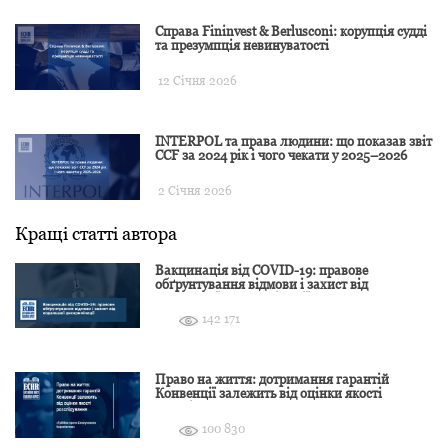
Справа Fininvest & Berlusconi: корупція судді
та презумпція невинуватості
12 Січня 2026
INTERPOL та права людини: що показав звіт
CCF за 2024 рік і чого чекати у 2025–2026
2 Січня 2026
Кращі статті автора
Вакцинація від COVID-19: правове
обґрунтування відмови і захист від
подальшої дискримінації
142 171
Право на життя: дотримання гарантій
Конвенції залежить від оцінки якості
розслідування
100 830