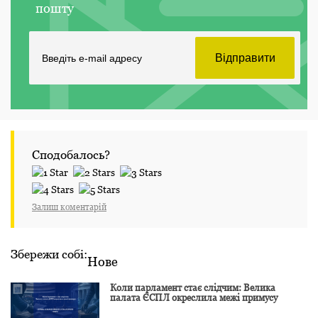
пошту
Сподобалось?
Залиш коментарій
Збережи собі:
Нове
Коли парламент стає слідчим: Велика
палата ЄСПЛ окреслила межі примусу