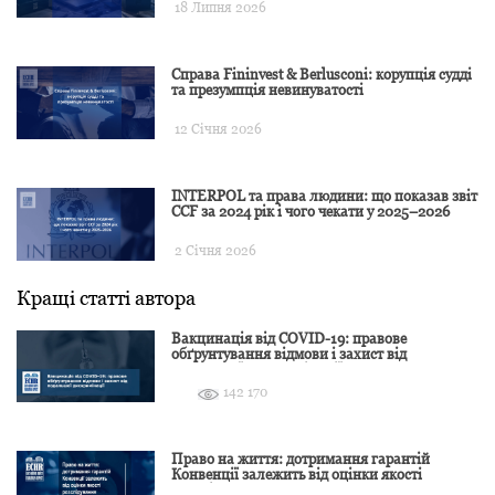
18 Липня 2026
Справа Fininvest & Berlusconi: корупція судді
та презумпція невинуватості
12 Січня 2026
INTERPOL та права людини: що показав звіт
CCF за 2024 рік і чого чекати у 2025–2026
2 Січня 2026
Кращі статті автора
Вакцинація від COVID-19: правове
обґрунтування відмови і захист від
подальшої дискримінації
142 170
Право на життя: дотримання гарантій
Конвенції залежить від оцінки якості
розслідування