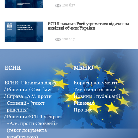
100 827
ЄСПЛ наказав Росії утриматися від атак на
цивільні об’єкти України
100 147
ECHR
МЕНЮ
ECHR: Ukrainian Aspect
Корисні документи
Рішення
Case-law
Тематичні огляди
Справа «A.V. проти
Новини і публікації
Словенії» (текст
Рішення
рішення)
Про нас
Рішення ЄСПЛ у справі
«A.V. проти Словенії»
(текст документа
українською)