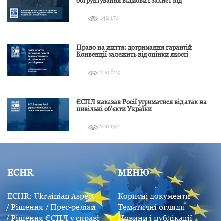
обґрунтування відмови і захист від
подальшої дискримінації
142 171
Право на життя: дотримання гарантій
Конвенції залежить від оцінки якості
розслідування
100 829
ЄСПЛ наказав Росії утриматися від атак на
цивільні об’єкти України
100 152
ECHR
МЕНЮ
ECHR: Ukrainian Aspect
Корисні документи
Рішення
Прес-релізи
Тематичні огляди
Рішення ЄСПЛ у справі
Новини і публікації