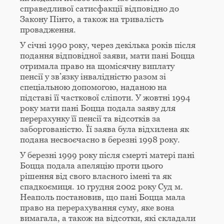
справедливої сатисфакції відповідно до
Закону Пінто, а також на тривалість
провадження.
У січні 1990 року, через декілька років після
подання відповідної заяви, мати пані Боцца
отримала право на щомісячну виплату
пенсії у зв’язку інвалідністю разом зі
спеціальною допомогою, наданою на
підставі її часткової сліпоти. У жовтні 1994
року мати пані Боцца подала заяву для
перерахунку її пенсії та відсотків за
заборгованістю. Її заява була відхилена як
подана несвоєчасно в березні 1998 року.
У березні 1999 року після смерті матері пані
Боцца подала апеляцію проти цього
рішення від свого власного імені та як
спадкоємиця. 10 грудня 2002 року Суд м.
Неаполь постановив, що пані Боцца мала
право на перерахування суму, яке вона
вимагала, а також на відсотки, які складали