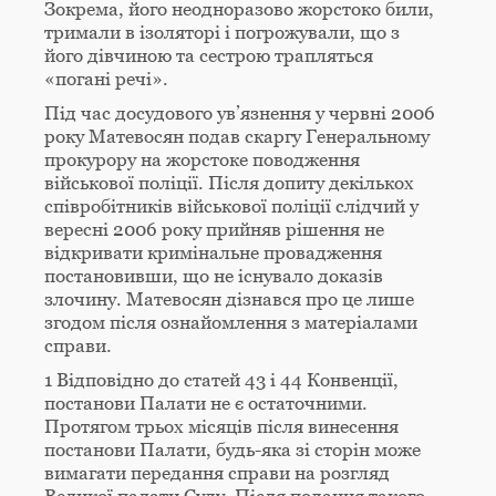
Зокрема, його неодноразово жорстоко били,
тримали в ізоляторі і погрожували, що з
його дівчиною та сестрою трапляться
«погані речі».
Під час досудового ув’язнення у червні 2006
року Матевосян подав скаргу Генеральному
прокурору на жорстоке поводження
військової поліції. Після допиту декількох
співробітників військової поліції слідчий у
вересні 2006 року прийняв рішення не
відкривати кримінальне провадження
постановивши, що не існувало доказів
злочину. Матевосян дізнався про це лише
згодом після ознайомлення з матеріалами
справи.
1 Відповідно до статей 43 і 44 Конвенції,
постанови Палати не є остаточними.
Протягом трьох місяців після винесення
постанови Палати, будь-яка зі сторін може
вимагати передання справи на розгляд