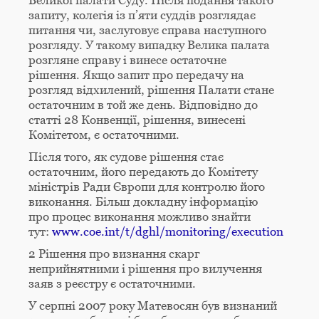
Великої палати Суду. Після подання такого
запиту, колегія із п’яти суддів розглядає
питання чи, заслуговує справа наступного
розгляду. У такому випадку Велика палата
розгляне справу і винесе остаточне
рішення. Якщо запит про передачу на
розгляд відхилений, рішення Палати стане
остаточним в той же день. Відповідно до
статті 28 Конвенції, рішення, винесені
Комітетом, є остаточними.
Після того, як судове рішення стає
остаточним, його передають до Комітету
міністрів Ради Європи для контролю його
виконання. Більш докладну інформацію
про процес виконання можливо знайти
тут:
www.coe.int/t/dghl/monitoring/execution
2 Рішення про визнання скарг
неприйнятними і рішення про вилучення
заяв з реєстру є остаточними.
У серпні 2007 року Матевосян був визнаний