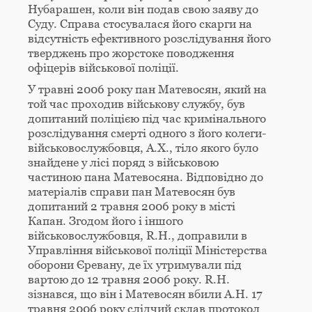
Нубарашен, коли він подав свою заяву до
Суду. Справа стосувалася його скарги на
відсутність ефективного розслідування його
тверджень про жорстоке поводження
офіцерів військової поліції.
У травні 2006 року пан Матевосян, який на
той час проходив військову службу, був
допитаний поліцією під час кримінального
розслідування смерті одного з його колеги-
військовослужбовця, А.Х., тіло якого було
знайдене у лісі поряд з військовою
частиною пана Матевосяна. Відповідно до
матеріалів справи пан Матевосян був
допитаний 2 травня 2006 року в місті
Капан. Згодом його і іншого
військовослужбовця, R.H., доправили в
Управління військової поліції Міністерства
оборони Єревану, де їх утримували під
вартою до 12 травня 2006 року. R.H.
зізнався, що він і Матевосян вбили А.Н. 17
травня 2006 року слідчий склав протокол