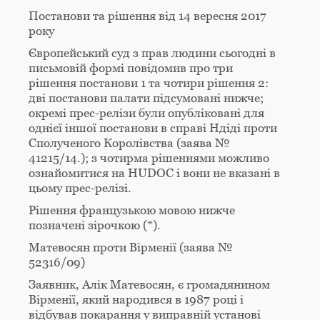
Постанови та рішення від 14 вересня 2017
року
Європейський суд з прав людини сьогодні в
письмовій формі повідомив про три
рішення постанови
1
та чотири рішення
2
:
дві постанови палати підсумовані нижче;
окремі прес-релізи були опубліковані для
однієї іншої постанови в справі Ндіді проти
Сполученого Королівства (заява №
41215/14.); з чотирма рішеннями можливо
ознайомитися на HUDOC і вони не вказані в
цьому прес-релізі.
Рішення французькою мовою нижче
позначені зірочкою (*).
Матевосян проти Вірменії (заява №
52316/09)
Заявник, Алік Матевосян, є громадянином
Вірменії, який народився в 1987 році і
відбував покарання у виправній установі