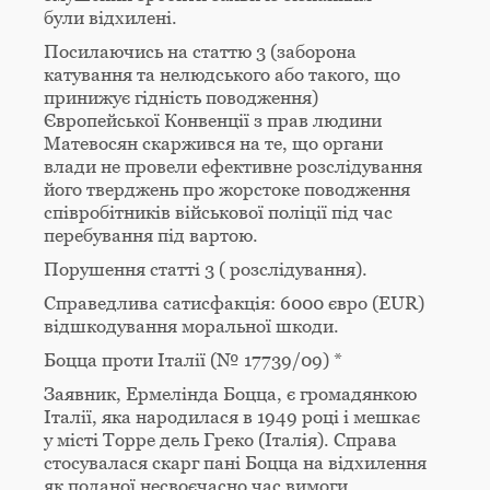
були відхилені.
Посилаючись на статтю 3 (заборона
катування та нелюдського або такого, що
принижує гідність поводження)
Європейської Конвенції з прав людини
Матевосян скаржився на те, що органи
влади не провели ефективне розслідування
його тверджень про жорстоке поводження
співробітників військової поліції під час
перебування під вартою.
Порушення статті 3 ( розслідування).
Справедлива сатисфакція: 6000 євро (EUR)
відшкодування моральної шкоди.
Боцца проти Італії (№ 17739/09) *
Заявник, Ермелінда Боцца, є громадянкою
Італії, яка народилася в 1949 році і мешкає
у місті Торре дель Греко (Італія). Справа
стосувалася скарг пані Боцца на відхилення
як поданої несвоєчасно час вимоги