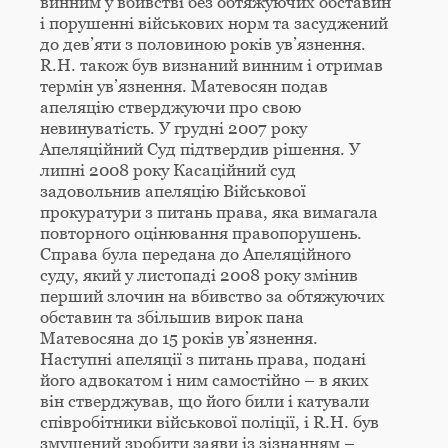
винним у вбивстві без обтяжуючих обставин
і порушенні військових норм та засуджений
до дев’яти з половиною років ув’язнення.
R.H. також був визнаний винним і отримав
термін ув’язнення. Матевосян подав
апеляцію стверджуючи про свою
невинуватість. У грудні 2007 року
Апеляційний Суд підтвердив рішення. У
липні 2008 року Касаційний суд
задовольнив апеляцію Військової
прокуратури з питань права, яка вимагала
повторного оцінювання правопорушень.
Справа була передана до Апеляційного
суду, який у листопаді 2008 року змінив
перший злочин на вбивство за обтяжуючих
обставин та збільшив вирок пана
Матевосяна до 15 років ув’язнення.
Наступні апеляції з питань права, подані
його адвокатом і ним самостійно – в яких
він стверджував, що його били і катували
співробітники військової поліції, і R.H. був
змушений зробити заяви із зізнанням –