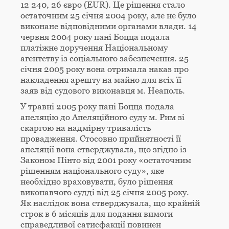
12 240, 26 євро (EUR). Це рішення стало
остаточним 25 січня 2004 року, але не було
виконане відповідними органами влади. 14
червня 2004 року пані Боцца подала
платіжне доручення Національному
агентству із соціального забезпечення. 25
січня 2005 року вона отримала наказ про
накладення арешту на майно для всіх її
заяв від судового виконавця м. Неаполь.
У травні 2005 року пані Боцца подала
апеляцію до Апеляційного суду м. Рим зі
скаргою на надмірну тривалість
провадження. Стосовно прийнятності її
апеляції вона стверджувала, що згідно із
Законом Пінто від 2001 року «остаточним
рішенням національного суду», яке
необхідно враховувати, було рішення
виконавчого судді від 25 січня 2005 року.
Як наслідок вона стверджувала, що крайній
строк в 6 місяців для подання вимоги
справедливої сатисфакції повинен