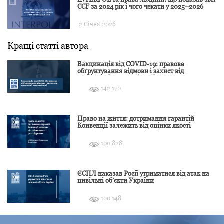
CCF за 2024 рік і чого чекати у 2025–2026
2 Січня 2026
Кращі статті автора
Вакцинація від COVID-19: правове
обґрунтування відмови і захист від
подальшої дискримінації
142 170
Право на життя: дотримання гарантій
Конвенції залежить від оцінки якості
розслідування
100 828
ЄСПЛ наказав Росії утриматися від атак на
цивільні об’єкти України
100 148