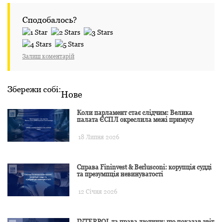
Сподобалось?
Залиш коментарій
Збережи собі:
Нове
Коли парламент стає слідчим: Велика
палата ЄСПЛ окреслила межі примусу
18 Липня 2026
Справа Fininvest & Berlusconi: корупція судді
та презумпція невинуватості
12 Січня 2026
INTERPOL та права людини: що показав звіт