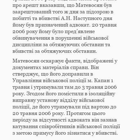
про арешт вказавши, що Матевосян був
заарештований того ж дня за підозрою в
побитті та вбивстві A.H. Наступного дня
йому був призначений адвокат. 20 травня
2006 року йому було пред’явлене
обвинувачення в порушенні військової
дисципліни за обтяжуючих обставин та
вбивстві за обтяжуючих обставин.
Матевосян оскаржує факти, відображені у
документах матеріалів справи. Він
стверджує, що його доправили в
Управління військової поліції м. Капан 1
травня і утримували там до 3 травня 2006
року. Згодом його помістили в ізоляційну
виправну установу відділу військової
поліції, де його утримували під вартою до
20 травня 2006 року. Протягом цього
періоду за відсутності адвоката він зазнав
катування співробітників військової поліції
з метою примусу його зізнатися у вбивстві.