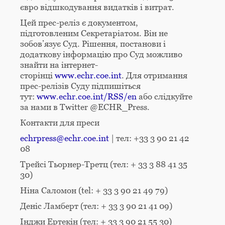
євро відшкодування видатків і витрат.
Цей прес-реліз є документом,
підготовленим Секретаріатом. Він не
зобов’язує Суд. Рішення, постанови і
додаткову інформацію про Суд можливо
знайти на інтернет-
сторінці
www.echr.coe.int
. Для отримання
прес-релізів Суду підпишіться
тут:
www.echr.coe.int/RSS/en
або слідкуйте
за нами в Twitter @ECHR_Press.
Контакти для преси
echrpress@echr.coe.int
| тел: +33 3 90 21 42
08
Трейсі Тьорнер-Третц (тел: + 33 3 88 41 35
30)
Ніна Саломон (tel: + 33 3 90 21 49 79)
Деніс Ламберт (тел: + 33 3 90 21 41 09)
Інджи Ертекін (тел: + 33 3 90 21 55 30)