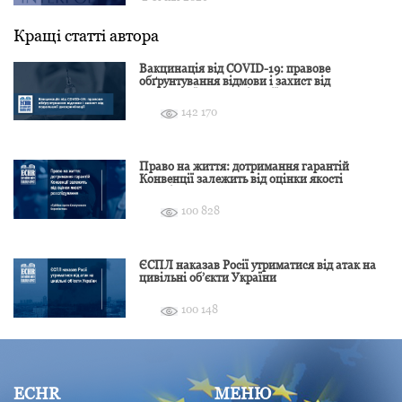
Кращі статті автора
Вакцинація від COVID-19: правове
обґрунтування відмови і захист від
подальшої дискримінації
142 170
Право на життя: дотримання гарантій
Конвенції залежить від оцінки якості
розслідування
100 828
ЄСПЛ наказав Росії утриматися від атак на
цивільні об’єкти України
100 148
ECHR
МЕНЮ