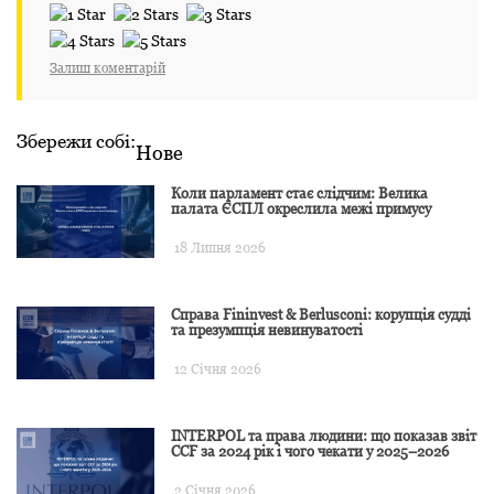
Залиш коментарій
Збережи собі:
Нове
Коли парламент стає слідчим: Велика
палата ЄСПЛ окреслила межі примусу
18 Липня 2026
Справа Fininvest & Berlusconi: корупція судді
та презумпція невинуватості
12 Січня 2026
INTERPOL та права людини: що показав звіт
CCF за 2024 рік і чого чекати у 2025–2026
2 Січня 2026