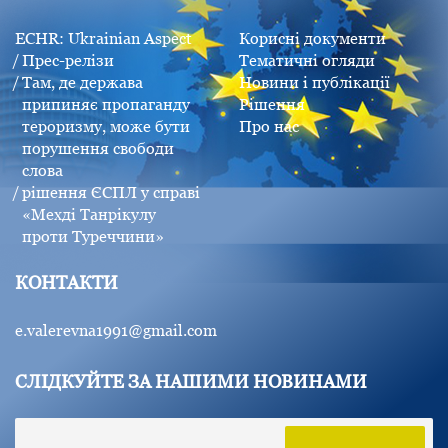
ECHR: Ukrainian Aspect
Корисні документи
Прес-релізи
Тематичні огляди
Там, де держава
Новини і публікації
припиняє пропаганду
Рішення
тероризму, може бути
Про нас
порушення свободи
слова
рішення ЄСПЛ у справі
«Мехді Танрікулу
проти Туреччини»
КОНТАКТИ
e.valerevna1991@gmail.com
СЛІДКУЙТЕ ЗА НАШИМИ НОВИНАМИ