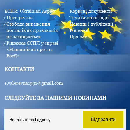
ECHR: Ukrainian Aspect
Корисні документи
Прес-релізи
Тематичні огляди
Свобода вираження
Новини і публікації
поглядів як провокація
Рішення
не захищається
Про нас
Рішення ЄСПЛ у справі
«Мананніков проти
Росії»
КОНТАКТИ
e.valerevna1991@gmail.com
СЛІДКУЙТЕ ЗА НАШИМИ НОВИНАМИ