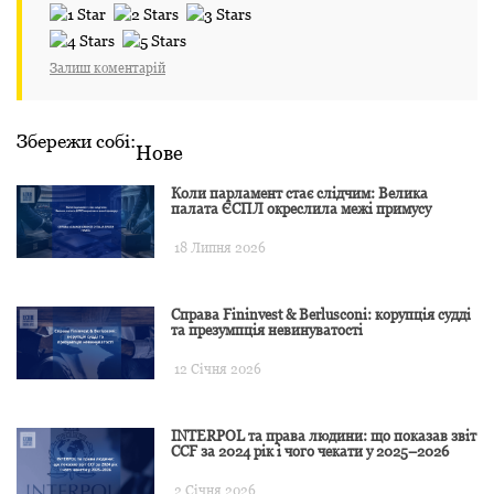
Залиш коментарій
Збережи собі:
Нове
Коли парламент стає слідчим: Велика
палата ЄСПЛ окреслила межі примусу
18 Липня 2026
Справа Fininvest & Berlusconi: корупція судді
та презумпція невинуватості
12 Січня 2026
INTERPOL та права людини: що показав звіт
CCF за 2024 рік і чого чекати у 2025–2026
2 Січня 2026