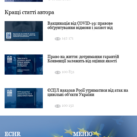
Кращі статті автора
Вакцинація від COVID-19: правове
обґрунтування відмови і захист від
подальшої дискримінації
142 171
Право на життя: дотримання гарантій
Конвенції залежить від оцінки якості
розслідування
100 831
ЄСПЛ наказав Росії утриматися від атак на
цивільні об’єкти України
100 152
ECHR
МЕНЮ